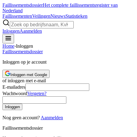
Faillissements
dossier
Het complete faillissementsregister van
Nederland
Faillissementen
Veilingen
Nieuws
Statistieken
Inloggen
Aanmelden
Home
›
Inloggen
Faillissements
dossier
Inloggen op je account
Inloggen met Google
of inloggen met e-mail
E-mailadres
Wachtwoord
Vergeten?
Inloggen
Nog geen account?
Aanmelden
Faillissements
dossier