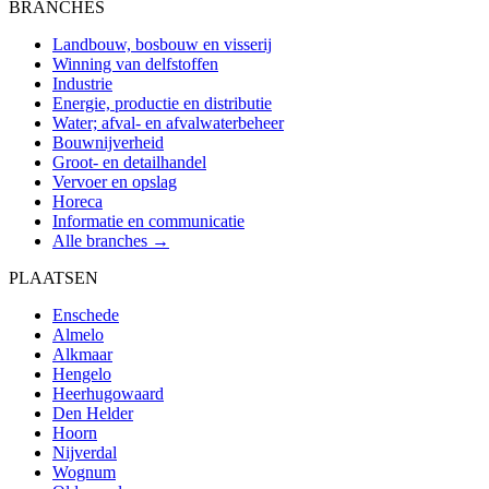
BRANCHES
Landbouw, bosbouw en visserij
Winning van delfstoffen
Industrie
Energie, productie en distributie
Water; afval- en afvalwaterbeheer
Bouwnijverheid
Groot- en detailhandel
Vervoer en opslag
Horeca
Informatie en communicatie
Alle branches →
PLAATSEN
Enschede
Almelo
Alkmaar
Hengelo
Heerhugowaard
Den Helder
Hoorn
Nijverdal
Wognum