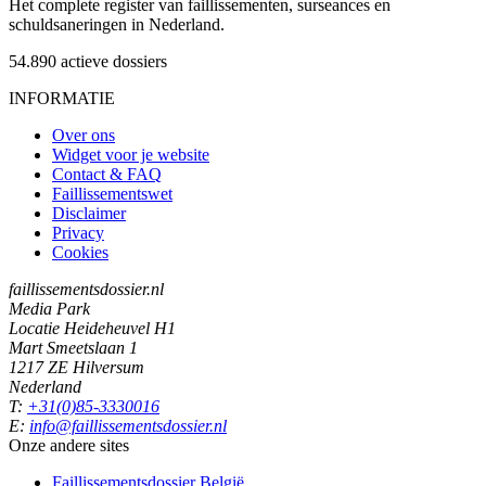
Het complete register van faillissementen, surseances en
schuldsaneringen in Nederland.
54.890
actieve dossiers
INFORMATIE
Over ons
Widget voor je website
Contact & FAQ
Faillissementswet
Disclaimer
Privacy
Cookies
faillissementsdossier.nl
Media Park
Locatie Heideheuvel H1
Mart Smeetslaan 1
1217 ZE Hilversum
Nederland
T:
+31(0)85-3330016
E:
info@faillissementsdossier.nl
Onze andere sites
Faillissementsdossier
België