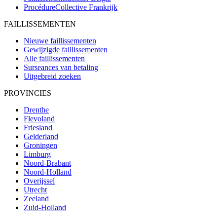
ProcédureCollective
Frankrijk
FAILLISSEMENTEN
Nieuwe faillissementen
Gewijzigde faillissementen
Alle faillissementen
Surseances van betaling
Uitgebreid zoeken
PROVINCIES
Drenthe
Flevoland
Friesland
Gelderland
Groningen
Limburg
Noord-Brabant
Noord-Holland
Overijssel
Utrecht
Zeeland
Zuid-Holland