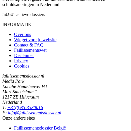
schuldsaneringen in Nederland.
54.941
actieve dossiers
INFORMATIE
Over ons
Widget voor je website
Contact & FAQ
Faillissementswet
Disclaimer
Privacy
Cookies
faillissementsdossier.nl
Media Park
Locatie Heideheuvel H1
Mart Smeetslaan 1
1217 ZE Hilversum
Nederland
T:
+31(0)85-3330016
E:
info@faillissementsdossier.nl
Onze andere sites
Faillissementsdossier
België