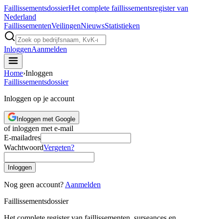
Faillissements
dossier
Het complete faillissementsregister van
Nederland
Faillissementen
Veilingen
Nieuws
Statistieken
Inloggen
Aanmelden
Home
›
Inloggen
Faillissements
dossier
Inloggen op je account
Inloggen met Google
of inloggen met e-mail
E-mailadres
Wachtwoord
Vergeten?
Inloggen
Nog geen account?
Aanmelden
Faillissements
dossier
Het complete register van faillissementen, surseances en