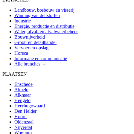
Landbouw, bosbouw en visserij
Winning van delfstoffen
Industrie
Energie, productie en distributie
Water; afval- en afvalwaterbeheer
Bouwnijverheid
Groot- en detailhandel
Vervoer en opslag
Horeca
Informatie en communicatie
Alle branches →
PLAATSEN
Enschede
Almelo
Alkmaar
Hengelo
Heerhugowaard
Den Helder
Hoorn
Oldenzaal
Nijverdal
Wognum