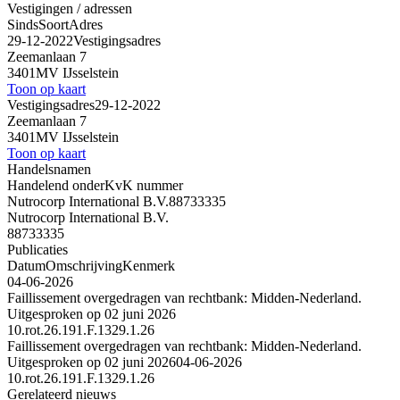
Vestigingen / adressen
Sinds
Soort
Adres
29-12-2022
Vestigingsadres
Zeemanlaan 7
3401MV IJsselstein
Toon op kaart
Vestigingsadres
29-12-2022
Zeemanlaan 7
3401MV IJsselstein
Toon op kaart
Handelsnamen
Handelend onder
KvK nummer
Nutrocorp International B.V.
88733335
Nutrocorp International B.V.
88733335
Publicaties
Datum
Omschrijving
Kenmerk
04-06-2026
Faillissement overgedragen van rechtbank: Midden-Nederland.
Uitgesproken op 02 juni 2026
10.rot.26.191.F.1329.1.26
Faillissement overgedragen van rechtbank: Midden-Nederland.
Uitgesproken op 02 juni 2026
04-06-2026
10.rot.26.191.F.1329.1.26
Gerelateerd nieuws