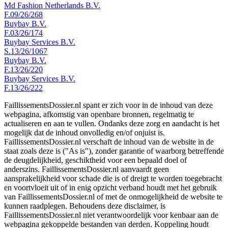
Md Fashion Netherlands B.V.
F.09/26/268
Buybay B.V.
F.03/26/174
Buybay Services B.V.
S.13/26/1067
Buybay B.V.
F.13/26/220
Buybay Services B.V.
F.13/26/222
FaillissementsDossier.nl spant er zich voor in de inhoud van deze
webpagina, afkomstig van openbare bronnen, regelmatig te
actualiseren en aan te vullen. Ondanks deze zorg en aandacht is het
mogelijk dat de inhoud onvolledig en/of onjuist is.
FaillissementsDossier.nl verschaft de inhoud van de website in de
staat zoals deze is ("As is"), zonder garantie of waarborg betreffende
de deugdelijkheid, geschiktheid voor een bepaald doel of
anderszins. FaillissementsDossier.nl aanvaardt geen
aansprakelijkheid voor schade die is of dreigt te worden toegebracht
en voortvloeit uit of in enig opzicht verband houdt met het gebruik
van FaillissementsDossier.nl of met de onmogelijkheid de website te
kunnen raadplegen. Behoudens deze disclaimer, is
FaillissementsDossier.nl niet verantwoordelijk voor kenbaar aan de
webpagina gekoppelde bestanden van derden. Koppeling houdt