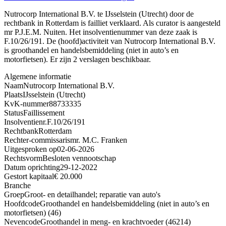
Nutrocorp International B.V. te IJsselstein (Utrecht) door de
rechtbank in Rotterdam is failliet verklaard. Als curator is aangesteld
mr P.J.E.M. Nuiten. Het insolventienummer van deze zaak is
F.10/26/191. De (hoofd)activiteit van Nutrocorp International B.V.
is groothandel en handelsbemiddeling (niet in auto’s en
motorfietsen). Er zijn 2 verslagen beschikbaar.
Algemene informatie
Naam
Nutrocorp International B.V.
Plaats
IJsselstein (Utrecht)
KvK-nummer
88733335
Status
Faillissement
Insolventienr.
F.10/26/191
Rechtbank
Rotterdam
Rechter-commissaris
mr. M.C. Franken
Uitgesproken op
02-06-2026
Rechtsvorm
Besloten vennootschap
Datum oprichting
29-12-2022
Gestort kapitaal
€ 20.000
Branche
Groep
Groot- en detailhandel; reparatie van auto's
Hoofdcode
Groothandel en handelsbemiddeling (niet in auto’s en
motorfietsen) (46)
Nevencode
Groothandel in meng- en krachtvoeder (46214)