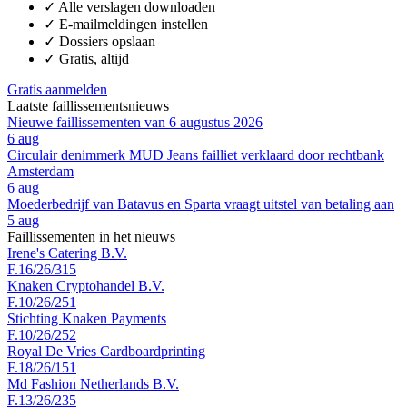
✓
Alle verslagen downloaden
✓
E-mailmeldingen instellen
✓
Dossiers opslaan
✓
Gratis, altijd
Gratis aanmelden
Laatste faillissementsnieuws
Nieuwe faillissementen van 6 augustus 2026
6 aug
Circulair denimmerk MUD Jeans failliet verklaard door rechtbank
Amsterdam
6 aug
Moederbedrijf van Batavus en Sparta vraagt uitstel van betaling aan
5 aug
Faillissementen in het nieuws
Irene's Catering B.V.
F.16/26/315
Knaken Cryptohandel B.V.
F.10/26/251
Stichting Knaken Payments
F.10/26/252
Royal De Vries Cardboardprinting
F.18/26/151
Md Fashion Netherlands B.V.
F.13/26/235