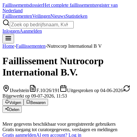
Faillissements
dossier
Het complete faillissementsregister van
Nederland
Faillissementen
Veilingen
Nieuws
Statistieken
Inloggen
Aanmelden
Home
›
Faillissementen
›
Nutrocorp International B V
Faillissement
Nutrocorp
International B.V.
IJsselstein
F.10/26/191
Uitgesproken op 04-06-2026
Bijgewerkt op 09-07-2026, 11:53
Volgen
Bewaren
Delen
Meer gegevens beschikbaar voor geregistreerde gebruikers
Gratis toegang tot curatorgegevens, verslagen en meldingen
Gratis aanmelden
Al een account? Log in