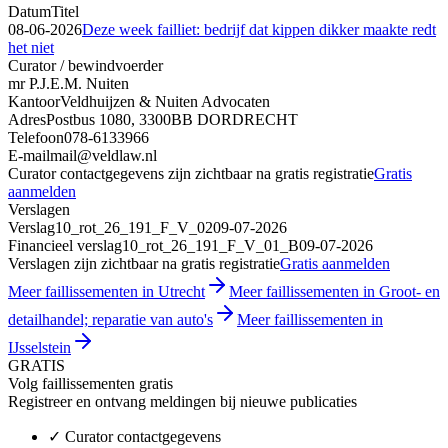
Datum
Titel
08-06-2026
Deze week failliet: bedrijf dat kippen dikker maakte redt
het niet
Curator / bewindvoerder
mr P.J.E.M. Nuiten
Kantoor
Veldhuijzen & Nuiten Advocaten
Adres
Postbus 1080, 3300BB DORDRECHT
Telefoon
078-6133966
E-mail
mail@veldlaw.nl
Curator contactgegevens zijn zichtbaar na gratis registratie
Gratis
aanmelden
Verslagen
Verslag
10_rot_26_191_F_V_02
09-07-2026
Financieel verslag
10_rot_26_191_F_V_01_B
09-07-2026
Verslagen zijn zichtbaar na gratis registratie
Gratis aanmelden
Meer faillissementen in Utrecht
Meer faillissementen in Groot- en
detailhandel; reparatie van auto's
Meer faillissementen in
IJsselstein
GRATIS
Volg faillissementen gratis
Registreer en ontvang meldingen bij nieuwe publicaties
✓
Curator contactgegevens