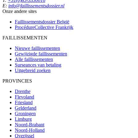
T:
+31(0)85-3330016
E:
info@faillissementsdossier.nl
Onze andere sites
Faillissementsdossier
België
ProcédureCollective
Frankrijk
FAILLISSEMENTEN
Nieuwe faillissementen
Gewijzigde faillissementen
Alle faillissementen
Surseances van betaling
Uitgebreid zoeken
PROVINCIES
Drenthe
Flevoland
Friesland
Gelderland
Groningen
Limburg
Noord-Brabant
Noord-Holland
Overijssel