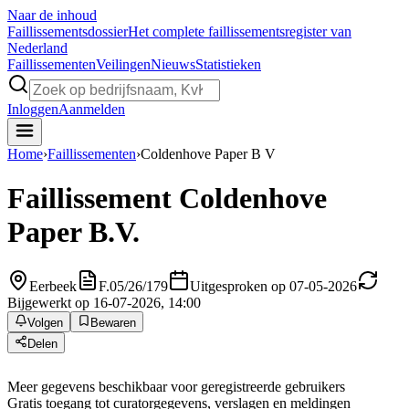
Naar de inhoud
Faillissements
dossier
Het complete faillissementsregister van
Nederland
Faillissementen
Veilingen
Nieuws
Statistieken
Inloggen
Aanmelden
Home
›
Faillissementen
›
Coldenhove Paper B V
Faillissement
Coldenhove
Paper B.V.
Eerbeek
F.05/26/179
Uitgesproken op 07-05-2026
Bijgewerkt op 16-07-2026, 14:00
Volgen
Bewaren
Delen
Meer gegevens beschikbaar voor geregistreerde gebruikers
Gratis toegang tot curatorgegevens, verslagen en meldingen