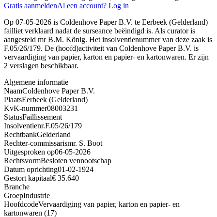
Gratis aanmelden
Al een account? Log in
Op 07-05-2026 is Coldenhove Paper B.V. te Eerbeek (Gelderland)
failliet verklaard nadat de surseance beëindigd is. Als curator is
aangesteld mr B.M. König. Het insolventienummer van deze zaak is
F.05/26/179. De (hoofd)activiteit van Coldenhove Paper B.V. is
vervaardiging van papier, karton en papier- en kartonwaren. Er zijn
2 verslagen beschikbaar.
Algemene informatie
Naam
Coldenhove Paper B.V.
Plaats
Eerbeek (Gelderland)
KvK-nummer
08003231
Status
Faillissement
Insolventienr.
F.05/26/179
Rechtbank
Gelderland
Rechter-commissaris
mr. S. Boot
Uitgesproken op
06-05-2026
Rechtsvorm
Besloten vennootschap
Datum oprichting
01-02-1924
Gestort kapitaal
€ 35.640
Branche
Groep
Industrie
Hoofdcode
Vervaardiging van papier, karton en papier- en
kartonwaren (17)