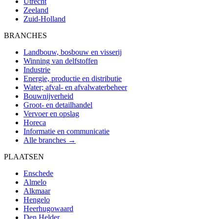
Utrecht
Zeeland
Zuid-Holland
BRANCHES
Landbouw, bosbouw en visserij
Winning van delfstoffen
Industrie
Energie, productie en distributie
Water; afval- en afvalwaterbeheer
Bouwnijverheid
Groot- en detailhandel
Vervoer en opslag
Horeca
Informatie en communicatie
Alle branches →
PLAATSEN
Enschede
Almelo
Alkmaar
Hengelo
Heerhugowaard
Den Helder