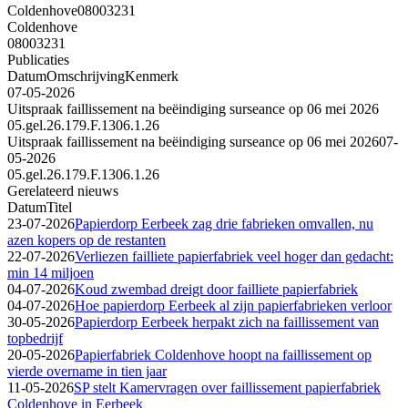
Coldenhove
08003231
Coldenhove
08003231
Publicaties
Datum
Omschrijving
Kenmerk
07-05-2026
Uitspraak faillissement na beëindiging surseance op 06 mei 2026
05.gel.26.179.F.1306.1.26
Uitspraak faillissement na beëindiging surseance op 06 mei 2026
07-
05-2026
05.gel.26.179.F.1306.1.26
Gerelateerd nieuws
Datum
Titel
23-07-2026
Papierdorp Eerbeek zag drie fabrieken omvallen, nu
azen kopers op de restanten
22-07-2026
Verliezen failliete papierfabriek veel hoger dan gedacht:
min 14 miljoen
04-07-2026
Koud zwembad dreigt door failliete papierfabriek
04-07-2026
Hoe papierdorp Eerbeek al zijn papierfabrieken verloor
30-05-2026
Papierdorp Eerbeek herpakt zich na faillissement van
topbedrijf
20-05-2026
Papierfabriek Coldenhove hoopt na faillissement op
vierde overname in tien jaar
11-05-2026
SP stelt Kamervragen over faillissement papierfabriek
Coldenhove in Eerbeek