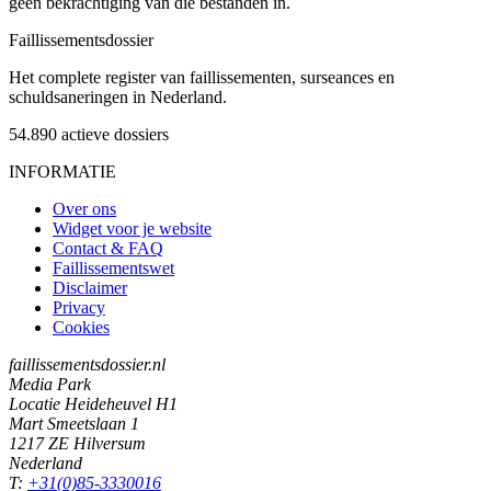
geen bekrachtiging van die bestanden in.
Faillissements
dossier
Het complete register van faillissementen, surseances en
schuldsaneringen in Nederland.
54.890
actieve dossiers
INFORMATIE
Over ons
Widget voor je website
Contact & FAQ
Faillissementswet
Disclaimer
Privacy
Cookies
faillissementsdossier.nl
Media Park
Locatie Heideheuvel H1
Mart Smeetslaan 1
1217 ZE Hilversum
Nederland
T:
+31(0)85-3330016