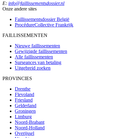
E:
info@faillissementsdossier.nl
Onze andere sites
Faillissementsdossier
België
ProcédureCollective
Frankrijk
FAILLISSEMENTEN
Nieuwe faillissementen
Gewijzigde faillissementen
Alle faillissementen
Surseances van betaling
Uitgebreid zoeken
PROVINCIES
Drenthe
Flevoland
Friesland
Gelderland
Groningen
Limburg
Noord-Brabant
Noord-Holland
Overijssel