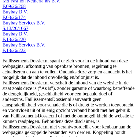
Md Fashion Netherlands B.V.
F.09/26/268
Buybay B.V.
F.03/26/174
Buybay Services B.V.
S.13/26/1067
Buybay B.V.
F.13/26/220
Buybay Services B.V.
F.13/26/222
FaillissementsDossier.nl spant er zich voor in de inhoud van deze
webpagina, afkomstig van openbare bronnen, regelmatig te
actualiseren en aan te vullen. Ondanks deze zorg en aandacht is het
mogelijk dat de inhoud onvolledig en/of onjuist is.
FaillissementsDossier.nl verschaft de inhoud van de website in de
staat zoals deze is ("As is"), zonder garantie of waarborg betreffende
de deugdelijkheid, geschiktheid voor een bepaald doel of
anderszins. FaillissementsDossier.nl aanvaardt geen
aansprakelijkheid voor schade die is of dreigt te worden toegebracht
en voortvloeit uit of in enig opzicht verband houdt met het gebruik
van FaillissementsDossier.nl of met de onmogelijkheid de website te
kunnen raadplegen. Behoudens deze disclaimer, is
FaillissementsDossier.nl niet verantwoordelijk voor kenbaar aan de
webpagina gekoppelde bestanden van derden. Koppeling houdt