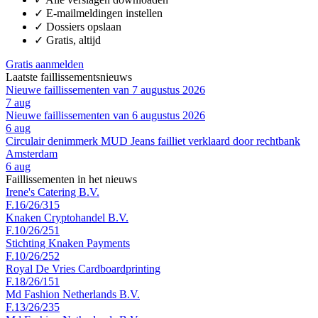
✓
E-mailmeldingen instellen
✓
Dossiers opslaan
✓
Gratis, altijd
Gratis aanmelden
Laatste faillissementsnieuws
Nieuwe faillissementen van 7 augustus 2026
7 aug
Nieuwe faillissementen van 6 augustus 2026
6 aug
Circulair denimmerk MUD Jeans failliet verklaard door rechtbank
Amsterdam
6 aug
Faillissementen in het nieuws
Irene's Catering B.V.
F.16/26/315
Knaken Cryptohandel B.V.
F.10/26/251
Stichting Knaken Payments
F.10/26/252
Royal De Vries Cardboardprinting
F.18/26/151
Md Fashion Netherlands B.V.
F.13/26/235