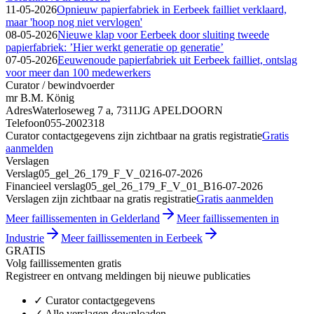
11-05-2026
Opnieuw papierfabriek in Eerbeek failliet verklaard,
maar 'hoop nog niet vervlogen'
08-05-2026
Nieuwe klap voor Eerbeek door sluiting tweede
papierfabriek: ’Hier werkt generatie op generatie’
07-05-2026
Eeuwenoude papierfabriek uit Eerbeek failliet, ontslag
voor meer dan 100 medewerkers
Curator / bewindvoerder
mr B.M. König
Adres
Waterloseweg 7 a, 7311JG APELDOORN
Telefoon
055-2002318
Curator contactgegevens zijn zichtbaar na gratis registratie
Gratis
aanmelden
Verslagen
Verslag
05_gel_26_179_F_V_02
16-07-2026
Financieel verslag
05_gel_26_179_F_V_01_B
16-07-2026
Verslagen zijn zichtbaar na gratis registratie
Gratis aanmelden
Meer faillissementen in Gelderland
Meer faillissementen in
Industrie
Meer faillissementen in Eerbeek
GRATIS
Volg faillissementen gratis
Registreer en ontvang meldingen bij nieuwe publicaties
✓
Curator contactgegevens
✓
Alle verslagen downloaden