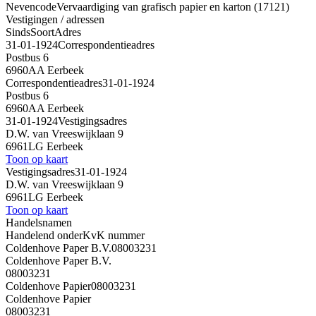
Nevencode
Vervaardiging van grafisch papier en karton (17121)
Vestigingen / adressen
Sinds
Soort
Adres
31-01-1924
Correspondentieadres
Postbus 6
6960AA Eerbeek
Correspondentieadres
31-01-1924
Postbus 6
6960AA Eerbeek
31-01-1924
Vestigingsadres
D.W. van Vreeswijklaan 9
6961LG Eerbeek
Toon op kaart
Vestigingsadres
31-01-1924
D.W. van Vreeswijklaan 9
6961LG Eerbeek
Toon op kaart
Handelsnamen
Handelend onder
KvK nummer
Coldenhove Paper B.V.
08003231
Coldenhove Paper B.V.
08003231
Coldenhove Papier
08003231
Coldenhove Papier
08003231