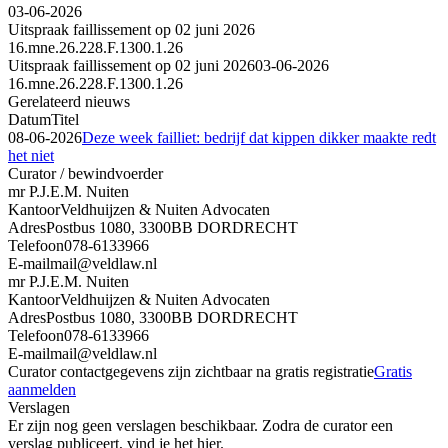
03-06-2026
Uitspraak faillissement op 02 juni 2026
16.mne.26.228.F.1300.1.26
Uitspraak faillissement op 02 juni 2026
03-06-2026
16.mne.26.228.F.1300.1.26
Gerelateerd nieuws
Datum
Titel
08-06-2026
Deze week failliet: bedrijf dat kippen dikker maakte redt
het niet
Curator / bewindvoerder
mr P.J.E.M. Nuiten
Kantoor
Veldhuijzen & Nuiten Advocaten
Adres
Postbus 1080, 3300BB DORDRECHT
Telefoon
078-6133966
E-mail
mail@veldlaw.nl
mr P.J.E.M. Nuiten
Kantoor
Veldhuijzen & Nuiten Advocaten
Adres
Postbus 1080, 3300BB DORDRECHT
Telefoon
078-6133966
E-mail
mail@veldlaw.nl
Curator contactgegevens zijn zichtbaar na gratis registratie
Gratis
aanmelden
Verslagen
Er zijn nog geen verslagen beschikbaar. Zodra de curator een
verslag publiceert, vind je het hier.