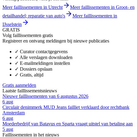
Meer faillissementen in Utrecht
Meer faillissementen in Groot- en
detailhandel; reparatie van auto's
Meer faillissementen in
IJsselstein
GRATIS
Volg faillissementen gratis
Registreer en ontvang meldingen bij nieuwe publicaties
✓
Curator contactgegevens
✓
Alle verslagen downloaden
✓
E-mailmeldingen instellen
✓
Dossiers opslaan
✓
Gratis, altijd
Gratis aanmelden
Laatste faillissementsnieuws
Nieuwe faillissementen van 6 augustus 2026
6 aug
Circulair denimmerk MUD Jeans failliet verklaard door rechtbank
Amsterdam
6 aug
Moederbedrijf van Batavus en Sparta vraagt uitstel van betaling aan
5 aug
Faillissementen in het nieuws