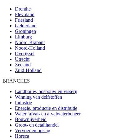
Drenthe
Flevoland
Friesland
Gelderland
Groningen
Limburg
Noord-Brabant
Noord-Holland
Overijssel
Utrecht
Zeeland
Zuid-Holland
BRANCHES
Landbouw, bosbouw en visserij
Winning van delfstoffen
Industrie
Energie, productie en distributie
Water; afval- en afvalwaterbeheer
Bouwnijverheid
Groot- en detailhandel
Vervoer en opslag
Horeca