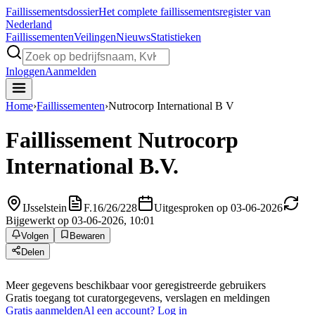
Faillissements
dossier
Het complete faillissementsregister van
Nederland
Faillissementen
Veilingen
Nieuws
Statistieken
Inloggen
Aanmelden
Home
›
Faillissementen
›
Nutrocorp International B V
Faillissement
Nutrocorp
International B.V.
IJsselstein
F.16/26/228
Uitgesproken op 03-06-2026
Bijgewerkt op 03-06-2026, 10:01
Volgen
Bewaren
Delen
Meer gegevens beschikbaar voor geregistreerde gebruikers
Gratis toegang tot curatorgegevens, verslagen en meldingen
Gratis aanmelden
Al een account? Log in