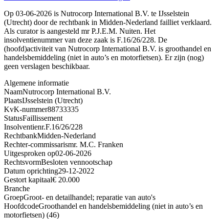
Op 03-06-2026 is Nutrocorp International B.V. te IJsselstein
(Utrecht) door de rechtbank in Midden-Nederland failliet verklaard.
Als curator is aangesteld mr P.J.E.M. Nuiten. Het
insolventienummer van deze zaak is F.16/26/228. De
(hoofd)activiteit van Nutrocorp International B.V. is groothandel en
handelsbemiddeling (niet in auto’s en motorfietsen). Er zijn (nog)
geen verslagen beschikbaar.
Algemene informatie
Naam
Nutrocorp International B.V.
Plaats
IJsselstein (Utrecht)
KvK-nummer
88733335
Status
Faillissement
Insolventienr.
F.16/26/228
Rechtbank
Midden-Nederland
Rechter-commissaris
mr. M.C. Franken
Uitgesproken op
02-06-2026
Rechtsvorm
Besloten vennootschap
Datum oprichting
29-12-2022
Gestort kapitaal
€ 20.000
Branche
Groep
Groot- en detailhandel; reparatie van auto's
Hoofdcode
Groothandel en handelsbemiddeling (niet in auto’s en
motorfietsen) (46)