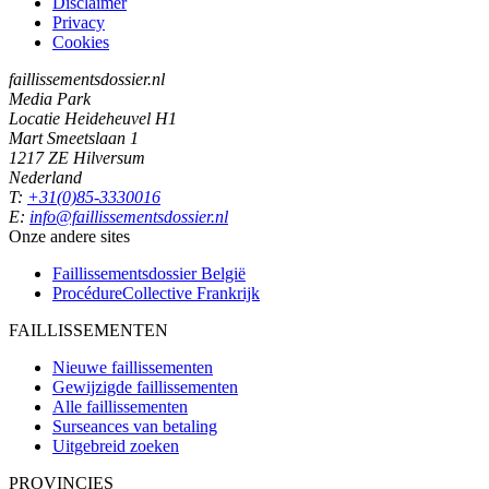
Disclaimer
Privacy
Cookies
faillissementsdossier.nl
Media Park
Locatie Heideheuvel H1
Mart Smeetslaan 1
1217 ZE Hilversum
Nederland
T:
+31(0)85-3330016
E:
info@faillissementsdossier.nl
Onze andere sites
Faillissementsdossier
België
ProcédureCollective
Frankrijk
FAILLISSEMENTEN
Nieuwe faillissementen
Gewijzigde faillissementen
Alle faillissementen
Surseances van betaling
Uitgebreid zoeken
PROVINCIES