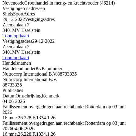
Nevencode
Groothandel in meng- en krachtvoeder (46214)
Vestigingen / adressen
Sinds
Soort
Adres
29-12-2022
Vestigingsadres
Zeemanlaan 7
3401MV IJsselstein
Toon op kaart
Vestigingsadres
29-12-2022
Zeemanlaan 7
3401MV IJsselstein
Toon op kaart
Handelsnamen
Handelend onder
KvK nummer
Nutrocorp International B.V.
88733335
Nutrocorp International B.V.
88733335
Publicaties
Datum
Omschrijving
Kenmerk
04-06-2026
Faillissement overgedragen aan rechtbank: Rotterdam op 03 juni
2026
16.mne.26.228.F.1334.1.26
Faillissement overgedragen aan rechtbank: Rotterdam op 03 juni
2026
04-06-2026
16.mne.26.228.F.1334.1.26