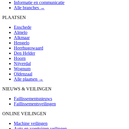
Informatie en communicatie
Alle branches →
PLAATSEN
Enschede
Almelo
Alkmaar
Hengelo
Heerhugowaard
Den Helder
Hoorn
Nijverdal
Wognum
Oldenzaal
Alle plaatsen →
NIEUWS & VEILINGEN
Faillissementsnieuws
Faillissementsveilingen
ONLINE VEILINGEN
Machine veilingen
Auto en voertuigen veilingen