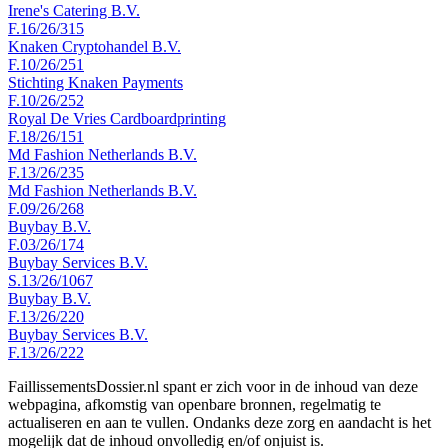
Irene's Catering B.V.
F.16/26/315
Knaken Cryptohandel B.V.
F.10/26/251
Stichting Knaken Payments
F.10/26/252
Royal De Vries Cardboardprinting
F.18/26/151
Md Fashion Netherlands B.V.
F.13/26/235
Md Fashion Netherlands B.V.
F.09/26/268
Buybay B.V.
F.03/26/174
Buybay Services B.V.
S.13/26/1067
Buybay B.V.
F.13/26/220
Buybay Services B.V.
F.13/26/222
FaillissementsDossier.nl spant er zich voor in de inhoud van deze
webpagina, afkomstig van openbare bronnen, regelmatig te
actualiseren en aan te vullen. Ondanks deze zorg en aandacht is het
mogelijk dat de inhoud onvolledig en/of onjuist is.