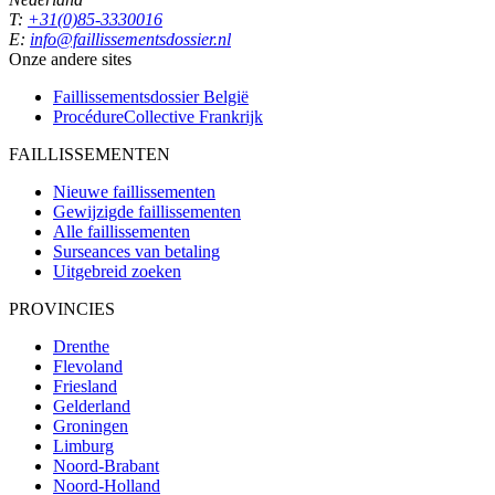
T:
+31(0)85-3330016
E:
info@faillissementsdossier.nl
Onze andere sites
Faillissementsdossier
België
ProcédureCollective
Frankrijk
FAILLISSEMENTEN
Nieuwe faillissementen
Gewijzigde faillissementen
Alle faillissementen
Surseances van betaling
Uitgebreid zoeken
PROVINCIES
Drenthe
Flevoland
Friesland
Gelderland
Groningen
Limburg
Noord-Brabant
Noord-Holland