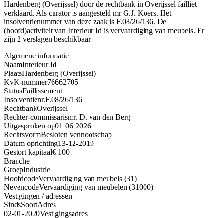
Hardenberg (Overijssel) door de rechtbank in Overijssel failliet
verklaard. Als curator is aangesteld mr G.J. Koers. Het
insolventienummer van deze zaak is F.08/26/136. De
(hoofd)activiteit van Interieur Id is vervaardiging van meubels. Er
zijn 2 verslagen beschikbaar.
Algemene informatie
Naam
Interieur Id
Plaats
Hardenberg (Overijssel)
KvK-nummer
76662705
Status
Faillissement
Insolventienr.
F.08/26/136
Rechtbank
Overijssel
Rechter-commissaris
mr. D. van den Berg
Uitgesproken op
01-06-2026
Rechtsvorm
Besloten vennootschap
Datum oprichting
13-12-2019
Gestort kapitaal
€ 100
Branche
Groep
Industrie
Hoofdcode
Vervaardiging van meubels (31)
Nevencode
Vervaardiging van meubelen (31000)
Vestigingen / adressen
Sinds
Soort
Adres
02-01-2020
Vestigingsadres