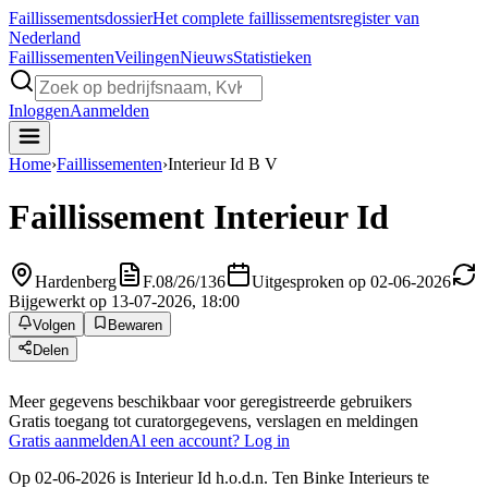
Faillissements
dossier
Het complete faillissementsregister van
Nederland
Faillissementen
Veilingen
Nieuws
Statistieken
Inloggen
Aanmelden
Home
›
Faillissementen
›
Interieur Id B V
Faillissement
Interieur Id
Hardenberg
F.08/26/136
Uitgesproken op 02-06-2026
Bijgewerkt op 13-07-2026, 18:00
Volgen
Bewaren
Delen
Meer gegevens beschikbaar voor geregistreerde gebruikers
Gratis toegang tot curatorgegevens, verslagen en meldingen
Gratis aanmelden
Al een account? Log in
Op 02-06-2026 is Interieur Id h.o.d.n. Ten Binke Interieurs te