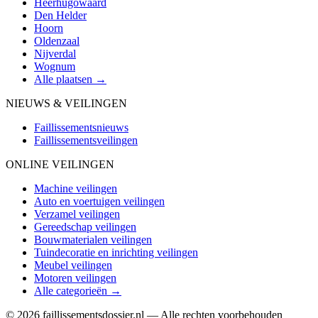
Heerhugowaard
Den Helder
Hoorn
Oldenzaal
Nijverdal
Wognum
Alle plaatsen →
NIEUWS & VEILINGEN
Faillissementsnieuws
Faillissementsveilingen
ONLINE VEILINGEN
Machine veilingen
Auto en voertuigen veilingen
Verzamel veilingen
Gereedschap veilingen
Bouwmaterialen veilingen
Tuindecoratie en inrichting veilingen
Meubel veilingen
Motoren veilingen
Alle categorieën →
© 2026 faillissementsdossier.nl — Alle rechten voorbehouden