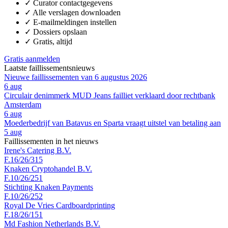
✓
Curator contactgegevens
✓
Alle verslagen downloaden
✓
E-mailmeldingen instellen
✓
Dossiers opslaan
✓
Gratis, altijd
Gratis aanmelden
Laatste faillissementsnieuws
Nieuwe faillissementen van 6 augustus 2026
6 aug
Circulair denimmerk MUD Jeans failliet verklaard door rechtbank
Amsterdam
6 aug
Moederbedrijf van Batavus en Sparta vraagt uitstel van betaling aan
5 aug
Faillissementen in het nieuws
Irene's Catering B.V.
F.16/26/315
Knaken Cryptohandel B.V.
F.10/26/251
Stichting Knaken Payments
F.10/26/252
Royal De Vries Cardboardprinting
F.18/26/151
Md Fashion Netherlands B.V.