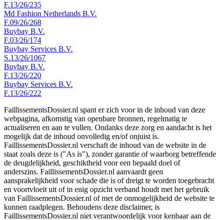
F.13/26/235
Md Fashion Netherlands B.V.
F.09/26/268
Buybay B.V.
F.03/26/174
Buybay Services B.V.
S.13/26/1067
Buybay B.V.
F.13/26/220
Buybay Services B.V.
F.13/26/222
FaillissementsDossier.nl spant er zich voor in de inhoud van deze
webpagina, afkomstig van openbare bronnen, regelmatig te
actualiseren en aan te vullen. Ondanks deze zorg en aandacht is het
mogelijk dat de inhoud onvolledig en/of onjuist is.
FaillissementsDossier.nl verschaft de inhoud van de website in de
staat zoals deze is ("As is"), zonder garantie of waarborg betreffende
de deugdelijkheid, geschiktheid voor een bepaald doel of
anderszins. FaillissementsDossier.nl aanvaardt geen
aansprakelijkheid voor schade die is of dreigt te worden toegebracht
en voortvloeit uit of in enig opzicht verband houdt met het gebruik
van FaillissementsDossier.nl of met de onmogelijkheid de website te
kunnen raadplegen. Behoudens deze disclaimer, is
FaillissementsDossier.nl niet verantwoordelijk voor kenbaar aan de