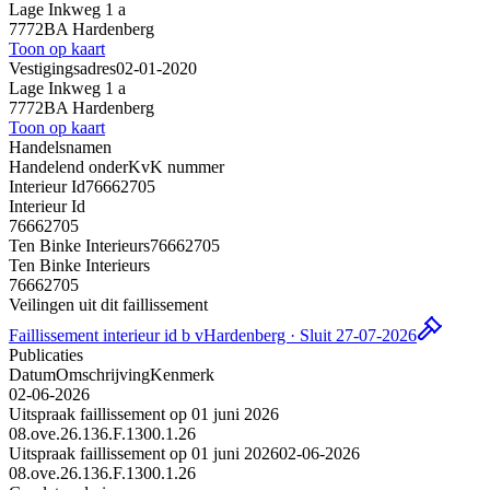
Lage Inkweg 1 a
7772BA Hardenberg
Toon op kaart
Vestigingsadres
02-01-2020
Lage Inkweg 1 a
7772BA Hardenberg
Toon op kaart
Handelsnamen
Handelend onder
KvK nummer
Interieur Id
76662705
Interieur Id
76662705
Ten Binke Interieurs
76662705
Ten Binke Interieurs
76662705
Veilingen uit dit faillissement
Faillissement interieur id b v
Hardenberg · Sluit 27-07-2026
Publicaties
Datum
Omschrijving
Kenmerk
02-06-2026
Uitspraak faillissement op 01 juni 2026
08.ove.26.136.F.1300.1.26
Uitspraak faillissement op 01 juni 2026
02-06-2026
08.ove.26.136.F.1300.1.26