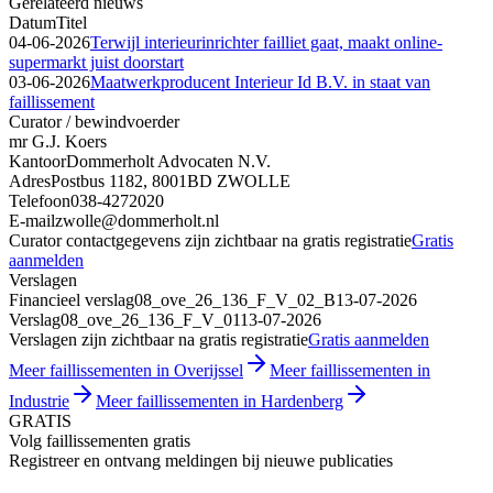
Gerelateerd nieuws
Datum
Titel
04-06-2026
Terwijl interieurinrichter failliet gaat, maakt online-
supermarkt juist doorstart
03-06-2026
Maatwerkproducent Interieur Id B.V. in staat van
faillissement
Curator / bewindvoerder
mr G.J. Koers
Kantoor
Dommerholt Advocaten N.V.
Adres
Postbus 1182, 8001BD ZWOLLE
Telefoon
038-4272020
E-mail
zwolle@dommerholt.nl
Curator contactgegevens zijn zichtbaar na gratis registratie
Gratis
aanmelden
Verslagen
Financieel verslag
08_ove_26_136_F_V_02_B
13-07-2026
Verslag
08_ove_26_136_F_V_01
13-07-2026
Verslagen zijn zichtbaar na gratis registratie
Gratis aanmelden
Meer faillissementen in Overijssel
Meer faillissementen in
Industrie
Meer faillissementen in Hardenberg
GRATIS
Volg faillissementen gratis
Registreer en ontvang meldingen bij nieuwe publicaties