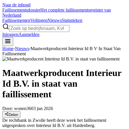
Naar de inhoud
Faillissements
dossier
Het complete faillissementsregister van
Nederland
Faillissementen
Veilingen
Nieuws
Statistieken
Inloggen
Aanmelden
Home
›
Nieuws
›
Maatwerkproducent Interieur Id B V In Staat Van
Faillissement
Maatwerkproducent Interieur
Id B.V. in staat van
faillissement
Door:
wonen360
3 jun 2026
Delen
De rechtbank in Zwolle heeft deze week het faillissement
uitgesproken over Interieur Id B.V. uit Hardenberg.