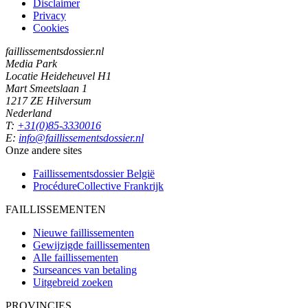
Disclaimer
Privacy
Cookies
faillissementsdossier.nl
Media Park
Locatie Heideheuvel H1
Mart Smeetslaan 1
1217 ZE Hilversum
Nederland
T:
+31(0)85-3330016
E:
info@faillissementsdossier.nl
Onze andere sites
Faillissementsdossier
België
ProcédureCollective
Frankrijk
FAILLISSEMENTEN
Nieuwe faillissementen
Gewijzigde faillissementen
Alle faillissementen
Surseances van betaling
Uitgebreid zoeken
PROVINCIES