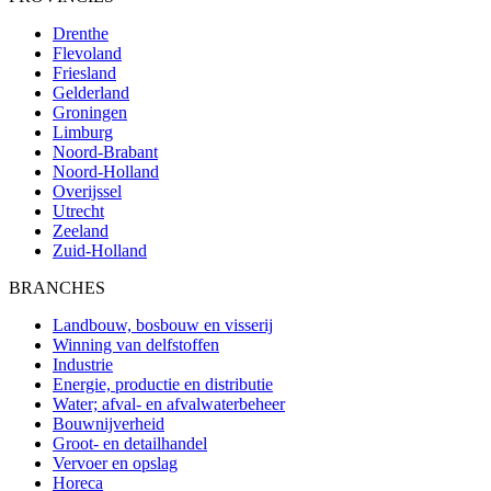
Drenthe
Flevoland
Friesland
Gelderland
Groningen
Limburg
Noord-Brabant
Noord-Holland
Overijssel
Utrecht
Zeeland
Zuid-Holland
BRANCHES
Landbouw, bosbouw en visserij
Winning van delfstoffen
Industrie
Energie, productie en distributie
Water; afval- en afvalwaterbeheer
Bouwnijverheid
Groot- en detailhandel
Vervoer en opslag
Horeca