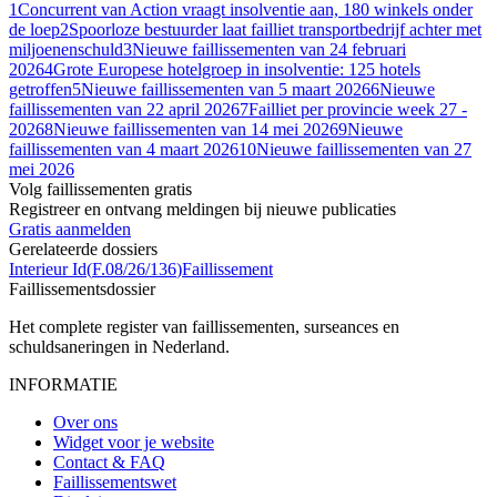
1
Concurrent van Action vraagt insolventie aan, 180 winkels onder
de loep
2
Spoorloze bestuurder laat failliet transportbedrijf achter met
miljoenenschuld
3
Nieuwe faillissementen van 24 februari
2026
4
Grote Europese hotelgroep in insolventie: 125 hotels
getroffen
5
Nieuwe faillissementen van 5 maart 2026
6
Nieuwe
faillissementen van 22 april 2026
7
Failliet per provincie week 27 -
2026
8
Nieuwe faillissementen van 14 mei 2026
9
Nieuwe
faillissementen van 4 maart 2026
10
Nieuwe faillissementen van 27
mei 2026
Volg faillissementen gratis
Registreer en ontvang meldingen bij nieuwe publicaties
Gratis aanmelden
Gerelateerde dossiers
Interieur Id
(
F.08/26/136
)
Faillissement
Faillissements
dossier
Het complete register van faillissementen, surseances en
schuldsaneringen in Nederland.
INFORMATIE
Over ons
Widget voor je website
Contact & FAQ
Faillissementswet