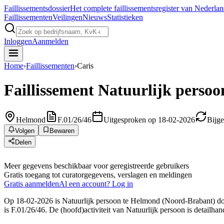
Faillissements
dossier
Het complete faillissementsregister van Nederla
Faillissementen
Veilingen
Nieuws
Statistieken
Inloggen
Aanmelden
Home
›
Faillissementen
›
Caris
Faillissement
Natuurlijk persoo
Helmond
F.01/26/46
Uitgesproken op 18-02-2026
Bijg
Volgen
Bewaren
Delen
Meer gegevens beschikbaar voor geregistreerde gebruikers
Gratis toegang tot curatorgegevens, verslagen en meldingen
Gratis aanmelden
Al een account? Log in
Op 18-02-2026 is Natuurlijk persoon te Helmond (Noord-Brabant) door
is F.01/26/46. De (hoofd)activiteit van Natuurlijk persoon is detailhand