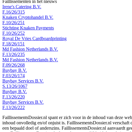
Faillissementen in het nieuws
Irene's Catering B.V.
F.16/26/315
Knaken Cryptohandel B.V.
F.10/26/251
Stichting Knaken Payments
F.10/26/252
Royal De Vries Cardboardprinting
F.18/26/151
Md Fashion Netherlands B.V.
F.13/26/235
Md Fashion Netherlands B.V.
F.09/26/268
Buybay B.V.
F.03/26/174
Buybay Services B.V.
S.13/26/1067
Buybay B.V.
F.13/26/220
Buybay Services B.V.
F.13/26/222
FaillissementsDossier.nl spant er zich voor in de inhoud van deze we
inhoud onvolledig en/of onjuist is. FaillissementsDossier.nl verschaft
een bepaald doel of anderszins. FaillissementsDossier.nl aanvaardt gee