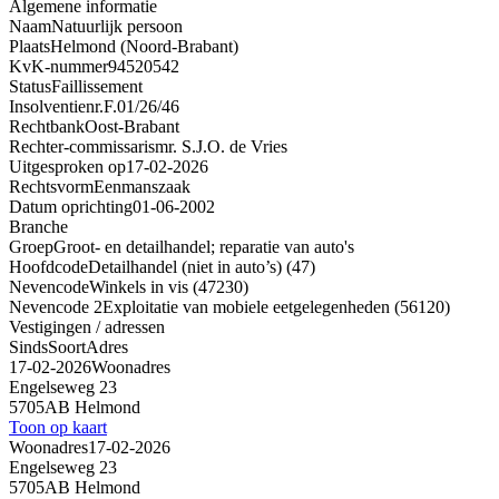
Algemene informatie
Naam
Natuurlijk persoon
Plaats
Helmond (Noord-Brabant)
KvK-nummer
94520542
Status
Faillissement
Insolventienr.
F.01/26/46
Rechtbank
Oost-Brabant
Rechter-commissaris
mr. S.J.O. de Vries
Uitgesproken op
17-02-2026
Rechtsvorm
Eenmanszaak
Datum oprichting
01-06-2002
Branche
Groep
Groot- en detailhandel; reparatie van auto's
Hoofdcode
Detailhandel (niet in auto’s) (47)
Nevencode
Winkels in vis (47230)
Nevencode 2
Exploitatie van mobiele eetgelegenheden (56120)
Vestigingen / adressen
Sinds
Soort
Adres
17-02-2026
Woonadres
Engelseweg 23
5705AB Helmond
Toon op kaart
Woonadres
17-02-2026
Engelseweg 23
5705AB Helmond