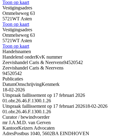
Toon op kaart
Vestigingsadres
Ommelseweg 63
5721WT Asten
Toon op kaart
Vestigingsadres
Ommelseweg 63
5721WT Asten
Toon op kaart
Handelsnamen
Handelend onder
KvK nummer
Zeevishandel Caris & Neervens
94520542
Zeevishandel Caris & Neervens
94520542
Publicaties
Datum
Omschrijving
Kenmerk
18-02-2026
Uitspraak faillissement op 17 februari 2026
01.obr.26.46.F.1300.1.26
Uitspraak faillissement op 17 februari 2026
18-02-2026
01.obr.26.46.F.1300.1.26
Curator / bewindvoerder
mr J.A.M.D. van Gerven
Kantoor
Keizers Advocaten
Adres
Postbus 1040, 5602BA EINDHOVEN