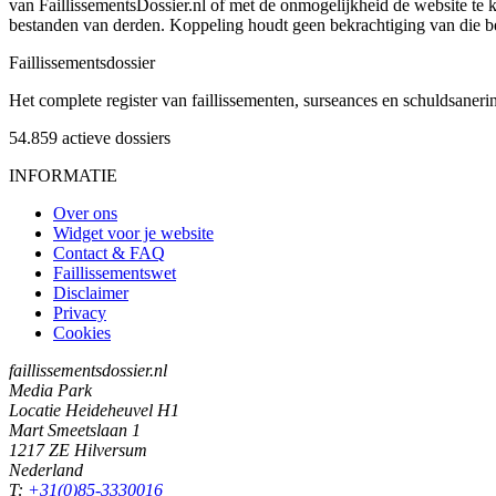
van FaillissementsDossier.nl of met de onmogelijkheid de website te
bestanden van derden. Koppeling houdt geen bekrachtiging van die b
Faillissements
dossier
Het complete register van faillissementen, surseances en schuldsaner
54.859
actieve dossiers
INFORMATIE
Over ons
Widget voor je website
Contact & FAQ
Faillissementswet
Disclaimer
Privacy
Cookies
faillissementsdossier.nl
Media Park
Locatie Heideheuvel H1
Mart Smeetslaan 1
1217 ZE Hilversum
Nederland
T:
+31(0)85-3330016