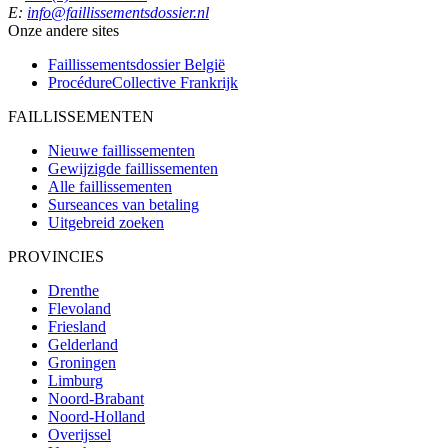
E:
info@faillissementsdossier.nl
Onze andere sites
Faillissementsdossier
België
ProcédureCollective
Frankrijk
FAILLISSEMENTEN
Nieuwe faillissementen
Gewijzigde faillissementen
Alle faillissementen
Surseances van betaling
Uitgebreid zoeken
PROVINCIES
Drenthe
Flevoland
Friesland
Gelderland
Groningen
Limburg
Noord-Brabant
Noord-Holland
Overijssel