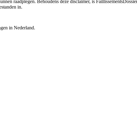
 kunnen raadplegen. Behoudens deze disclaimer, is FaillissementsDossi
estanden in.
ingen in Nederland.