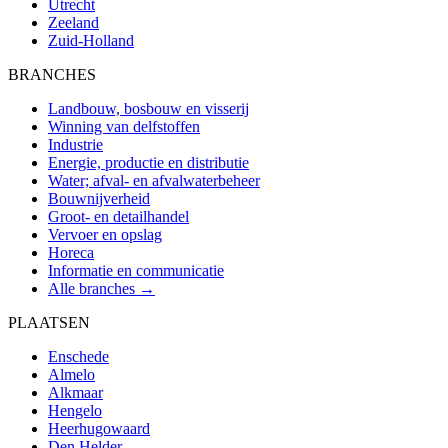
Utrecht
Zeeland
Zuid-Holland
BRANCHES
Landbouw, bosbouw en visserij
Winning van delfstoffen
Industrie
Energie, productie en distributie
Water; afval- en afvalwaterbeheer
Bouwnijverheid
Groot- en detailhandel
Vervoer en opslag
Horeca
Informatie en communicatie
Alle branches →
PLAATSEN
Enschede
Almelo
Alkmaar
Hengelo
Heerhugowaard
Den Helder