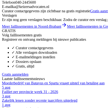
Telefoon
040-2445600
E-mail
ka@keizersadvocaten.nl
Curator contactgegevens zijn zichtbaar na gratis registratie
Gratis aan
Verslagen
Er zijn nog geen verslagen beschikbaar. Zodra de curator een verslag pu
Meer faillissementen in Noord-Brabant
Meer faillissementen in Gro
GRATIS
Volg faillissementen gratis
Registreer en ontvang meldingen bij nieuwe publicaties
✓
Curator contactgegevens
✓
Alle verslagen downloaden
✓
E-mailmeldingen instellen
✓
Dossiers opslaan
✓
Gratis, altijd
Gratis aanmelden
Laatste faillissementsnieuws
Moederbedrijf van Batavus en Sparta vraagt uitstel van betaling aan
5 aug
Failliet per provincie week 31 - 2026
3 aug
Zakelijk lenen zonder recente jaarcijfers uitgelegd
1 aug