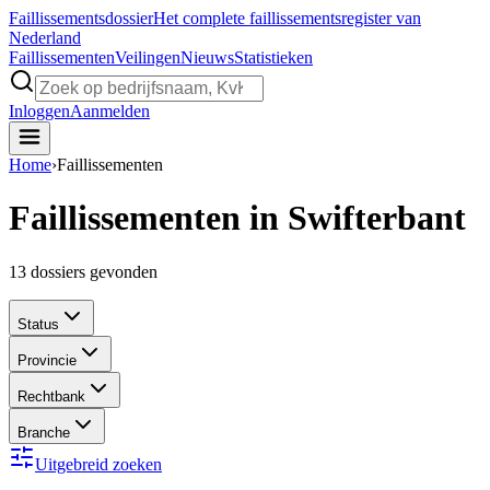
Faillissements
dossier
Het complete faillissementsregister van
Nederland
Faillissementen
Veilingen
Nieuws
Statistieken
Inloggen
Aanmelden
Home
›
Faillissementen
Faillissementen in Swifterbant
13
dossiers gevonden
Status
Provincie
Rechtbank
Branche
Uitgebreid zoeken