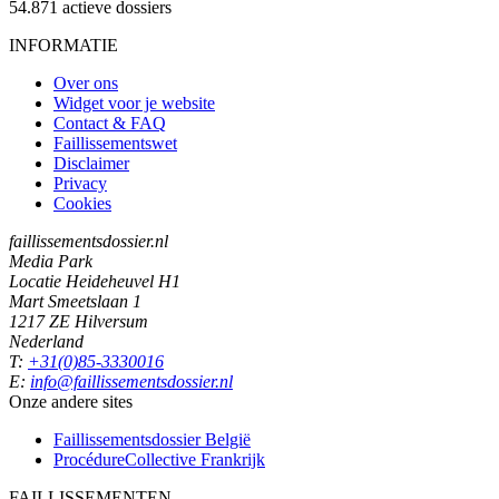
54.871
actieve dossiers
INFORMATIE
Over ons
Widget voor je website
Contact & FAQ
Faillissementswet
Disclaimer
Privacy
Cookies
faillissementsdossier.nl
Media Park
Locatie Heideheuvel H1
Mart Smeetslaan 1
1217 ZE Hilversum
Nederland
T:
+31(0)85-3330016
E:
info@faillissementsdossier.nl
Onze andere sites
Faillissementsdossier
België
ProcédureCollective
Frankrijk
FAILLISSEMENTEN