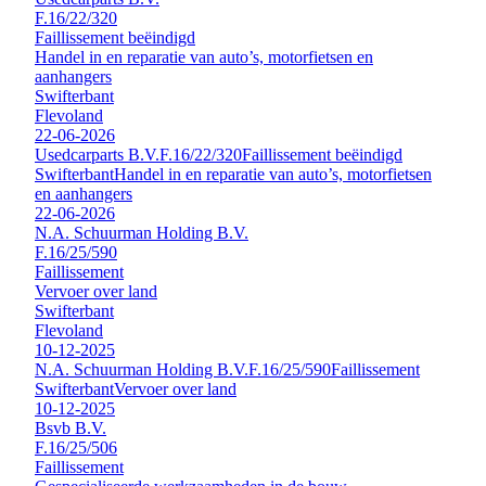
F.16/22/320
Faillissement beëindigd
Handel in en reparatie van auto’s, motorfietsen en
aanhangers
Swifterbant
Flevoland
22-06-2026
Usedcarparts B.V.
F.16/22/320
Faillissement beëindigd
Swifterbant
Handel in en reparatie van auto’s, motorfietsen
en aanhangers
22-06-2026
N.A. Schuurman Holding B.V.
F.16/25/590
Faillissement
Vervoer over land
Swifterbant
Flevoland
10-12-2025
N.A. Schuurman Holding B.V.
F.16/25/590
Faillissement
Swifterbant
Vervoer over land
10-12-2025
Bsvb B.V.
F.16/25/506
Faillissement