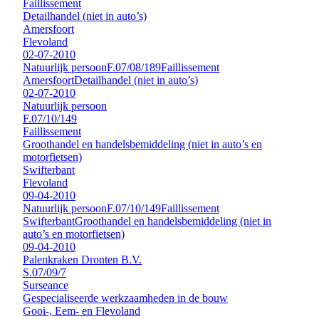
Faillissement
Detailhandel (niet in auto’s)
Amersfoort
Flevoland
02-07-2010
Natuurlijk persoon
F.07/08/189
Faillissement
Amersfoort
Detailhandel (niet in auto’s)
02-07-2010
Natuurlijk persoon
F.07/10/149
Faillissement
Groothandel en handelsbemiddeling (niet in auto’s en
motorfietsen)
Swifterbant
Flevoland
09-04-2010
Natuurlijk persoon
F.07/10/149
Faillissement
Swifterbant
Groothandel en handelsbemiddeling (niet in
auto’s en motorfietsen)
09-04-2010
Palenkraken Dronten B.V.
S.07/09/7
Surseance
Gespecialiseerde werkzaamheden in de bouw
Gooi-, Eem- en Flevoland