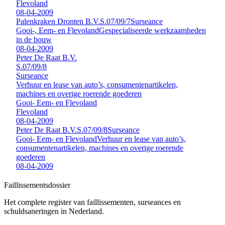
Flevoland
08-04-2009
Palenkraken Dronten B.V.
S.07/09/7
Surseance
Gooi-, Eem- en Flevoland
Gespecialiseerde werkzaamheden
in de bouw
08-04-2009
Peter De Raat B.V.
S.07/09/8
Surseance
Verhuur en lease van auto’s, consumentenartikelen,
machines en overige roerende goederen
Gooi- Eem- en Flevoland
Flevoland
08-04-2009
Peter De Raat B.V.
S.07/09/8
Surseance
Gooi- Eem- en Flevoland
Verhuur en lease van auto’s,
consumentenartikelen, machines en overige roerende
goederen
08-04-2009
Faillissements
dossier
Het complete register van faillissementen, surseances en
schuldsaneringen in Nederland.