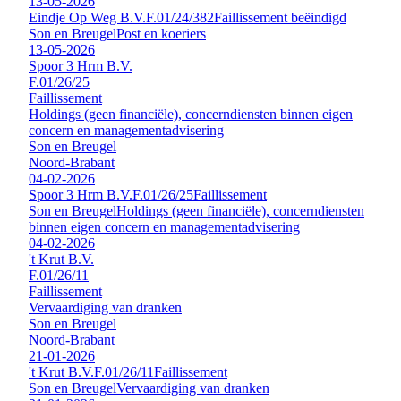
13-05-2026
Eindje Op Weg B.V.
F.01/24/382
Faillissement beëindigd
Son en Breugel
Post en koeriers
13-05-2026
Spoor 3 Hrm B.V.
F.01/26/25
Faillissement
Holdings (geen financiële), concerndiensten binnen eigen
concern en managementadvisering
Son en Breugel
Noord-Brabant
04-02-2026
Spoor 3 Hrm B.V.
F.01/26/25
Faillissement
Son en Breugel
Holdings (geen financiële), concerndiensten
binnen eigen concern en managementadvisering
04-02-2026
't Krut B.V.
F.01/26/11
Faillissement
Vervaardiging van dranken
Son en Breugel
Noord-Brabant
21-01-2026
't Krut B.V.
F.01/26/11
Faillissement
Son en Breugel
Vervaardiging van dranken