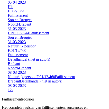
05-04-2023
Hlt
F.03/23/44
Faillissement
Son en Breugel
Noord-Brabant
31-03-2023
Hlt
F.03/23/44
Faillissement
Son en Breugel
31-03-2023
Natuurlijk persoon
F.01/12/460
Faillissement
Detailhandel (niet in auto’s)
Brabant
Noord-Brabant
08-03-2023
Natuurlijk persoon
F.01/12/460
Faillissement
Brabant
Detailhandel (niet in auto’s)
08-03-2023
1
2
›
Faillissements
dossier
Het complete register van faillissementen, surseances en