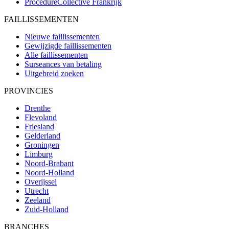
ProcédureCollective
Frankrijk
FAILLISSEMENTEN
Nieuwe faillissementen
Gewijzigde faillissementen
Alle faillissementen
Surseances van betaling
Uitgebreid zoeken
PROVINCIES
Drenthe
Flevoland
Friesland
Gelderland
Groningen
Limburg
Noord-Brabant
Noord-Holland
Overijssel
Utrecht
Zeeland
Zuid-Holland
BRANCHES