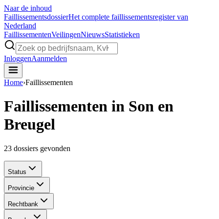
Naar de inhoud
Faillissements
dossier
Het complete faillissementsregister van
Nederland
Faillissementen
Veilingen
Nieuws
Statistieken
Inloggen
Aanmelden
Home
›
Faillissementen
Faillissementen in Son en
Breugel
23
dossiers gevonden
Status
Provincie
Rechtbank