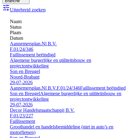
Branche
Uitgebreid zoeken
Naam
Status
Plaats
Datum
Aannemersplan.Nl B.V.
F.01/24/346
Faillissement beëindigd
Algemene burgerlijke en utiliteitsbouw en
projectontwikkeling
Son en Breugel
Noord-Brabant
29-07-2026
Aannemersplan.Nl B.V.
F.01/24/346
Faillissement beëindigd
Son en Breugel
Algemene burgerlijke en utiliteitsbouw en
projectontwikkeling
29-07-2026
Decor Handelsmaatschappij B.V.
F.01/23/227
Faillissement
Groothandel en handelsbemiddeling (niet in auto’s en
motorfietsen)
Son en Breugel