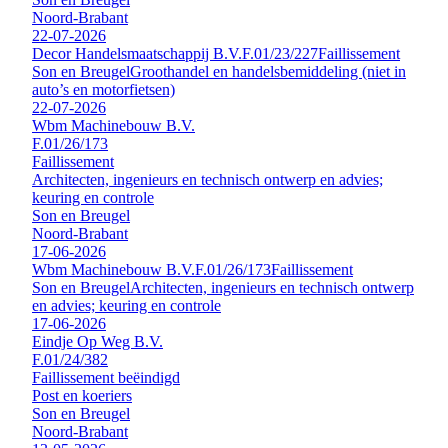
Noord-Brabant
22-07-2026
Decor Handelsmaatschappij B.V.
F.01/23/227
Faillissement
Son en Breugel
Groothandel en handelsbemiddeling (niet in
auto’s en motorfietsen)
22-07-2026
Wbm Machinebouw B.V.
F.01/26/173
Faillissement
Architecten, ingenieurs en technisch ontwerp en advies;
keuring en controle
Son en Breugel
Noord-Brabant
17-06-2026
Wbm Machinebouw B.V.
F.01/26/173
Faillissement
Son en Breugel
Architecten, ingenieurs en technisch ontwerp
en advies; keuring en controle
17-06-2026
Eindje Op Weg B.V.
F.01/24/382
Faillissement beëindigd
Post en koeriers
Son en Breugel
Noord-Brabant