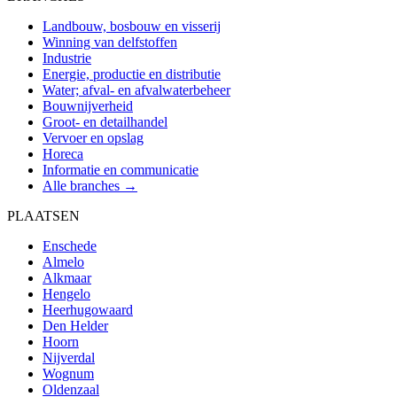
Landbouw, bosbouw en visserij
Winning van delfstoffen
Industrie
Energie, productie en distributie
Water; afval- en afvalwaterbeheer
Bouwnijverheid
Groot- en detailhandel
Vervoer en opslag
Horeca
Informatie en communicatie
Alle branches →
PLAATSEN
Enschede
Almelo
Alkmaar
Hengelo
Heerhugowaard
Den Helder
Hoorn
Nijverdal
Wognum
Oldenzaal