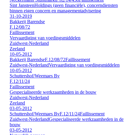
Sint Jansteen
Holdings (geen financiële), concerndiensten
binnen eigen concern en managementadvisering
31-10-2019
Bakkerij Barendse
F.12/08/72
Faillissement
Vervaardiging van voedingsmiddelen
Zuidwest-Nederland
Zeeland
10-05-2012
Bakkerij Barendse
F.12/08/72
Faillissement
Zuidwest-Nederland
Vervaardiging van voedingsmiddelen
10-05-2012
Schuttershof/Weemaes Bv
F.12/11/24
Faillissement
Gespecialiseerde werkzaamheden in de bouw
Zuidwest-Nederland
Zeeland
03-05-2012
Schuttershof/Weemaes Bv
F.12/11/24
Faillissement
Zuidwest-Nederland
Gespecialiseerde werkzaamheden in de
bouw
03-05-2012