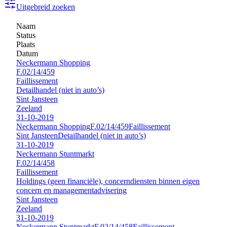
Uitgebreid zoeken
Naam
Status
Plaats
Datum
Neckermann Shopping
F.02/14/459
Faillissement
Detailhandel (niet in auto’s)
Sint Jansteen
Zeeland
31-10-2019
Neckermann Shopping
F.02/14/459
Faillissement
Sint Jansteen
Detailhandel (niet in auto’s)
31-10-2019
Neckermann Stuntmarkt
F.02/14/458
Faillissement
Holdings (geen financiële), concerndiensten binnen eigen
concern en managementadvisering
Sint Jansteen
Zeeland
31-10-2019
Neckermann Stuntmarkt
F.02/14/458
Faillissement