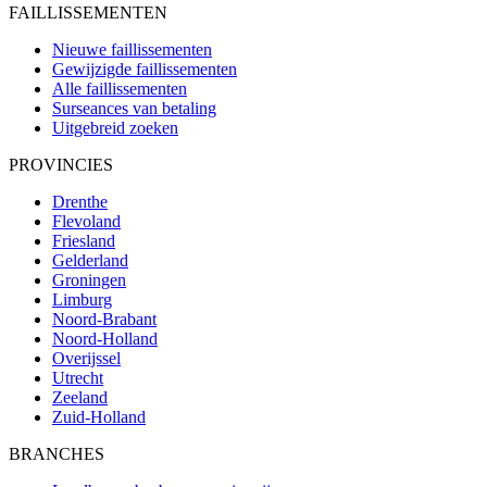
FAILLISSEMENTEN
Nieuwe faillissementen
Gewijzigde faillissementen
Alle faillissementen
Surseances van betaling
Uitgebreid zoeken
PROVINCIES
Drenthe
Flevoland
Friesland
Gelderland
Groningen
Limburg
Noord-Brabant
Noord-Holland
Overijssel
Utrecht
Zeeland
Zuid-Holland
BRANCHES