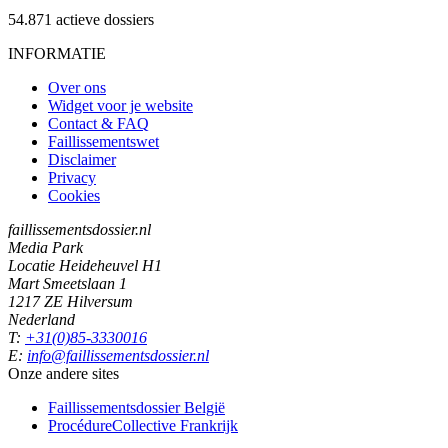
54.871
actieve dossiers
INFORMATIE
Over ons
Widget voor je website
Contact & FAQ
Faillissementswet
Disclaimer
Privacy
Cookies
faillissementsdossier.nl
Media Park
Locatie Heideheuvel H1
Mart Smeetslaan 1
1217 ZE Hilversum
Nederland
T:
+31(0)85-3330016
E:
info@faillissementsdossier.nl
Onze andere sites
Faillissementsdossier
België
ProcédureCollective
Frankrijk