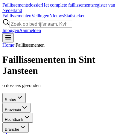
Faillissements
dossier
Het complete faillissementsregister van
Nederland
Faillissementen
Veilingen
Nieuws
Statistieken
Inloggen
Aanmelden
Home
›
Faillissementen
Faillissementen in Sint
Jansteen
6
dossiers gevonden
Status
Provincie
Rechtbank
Branche