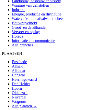
Landbouw, bosbouw en visserij
Winning van delfstoffen
Industrie
Energie, productie en distributie
Water; afval- en afvalwaterbeheer
Bouwnijverheid
Groot- en detailhandel
Vervoer en opslag
Horeca
Informatie en communicatie
Alle branches →
PLAATSEN
Enschede
Almelo
Alkmaar
Hengelo
Heerhugowaard
Den Helder
Hoorn
Oldenzaal
Nijverdal
Wognum
Alle plaatsen →