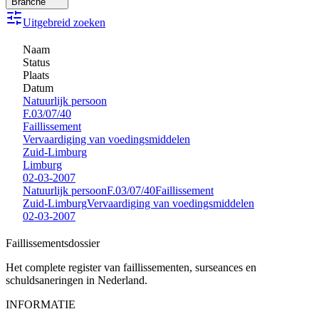
Branche
Uitgebreid zoeken
Naam
Status
Plaats
Datum
Natuurlijk persoon
F.03/07/40
Faillissement
Vervaardiging van voedingsmiddelen
Zuid-Limburg
Limburg
02-03-2007
Natuurlijk persoon
F.03/07/40
Faillissement
Zuid-Limburg
Vervaardiging van voedingsmiddelen
02-03-2007
Faillissements
dossier
Het complete register van faillissementen, surseances en
schuldsaneringen in Nederland.
INFORMATIE