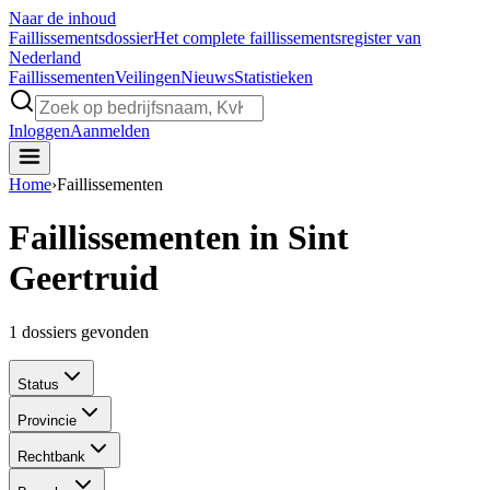
Naar de inhoud
Faillissements
dossier
Het complete faillissementsregister van
Nederland
Faillissementen
Veilingen
Nieuws
Statistieken
Inloggen
Aanmelden
Home
›
Faillissementen
Faillissementen in Sint
Geertruid
1
dossiers gevonden
Status
Provincie
Rechtbank