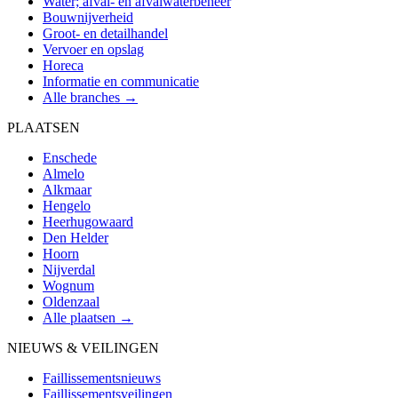
Water; afval- en afvalwaterbeheer
Bouwnijverheid
Groot- en detailhandel
Vervoer en opslag
Horeca
Informatie en communicatie
Alle branches →
PLAATSEN
Enschede
Almelo
Alkmaar
Hengelo
Heerhugowaard
Den Helder
Hoorn
Nijverdal
Wognum
Oldenzaal
Alle plaatsen →
NIEUWS & VEILINGEN
Faillissementsnieuws
Faillissementsveilingen