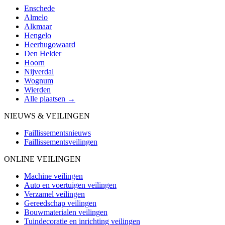
Enschede
Almelo
Alkmaar
Hengelo
Heerhugowaard
Den Helder
Hoorn
Nijverdal
Wognum
Wierden
Alle plaatsen →
NIEUWS & VEILINGEN
Faillissementsnieuws
Faillissementsveilingen
ONLINE VEILINGEN
Machine veilingen
Auto en voertuigen veilingen
Verzamel veilingen
Gereedschap veilingen
Bouwmaterialen veilingen
Tuindecoratie en inrichting veilingen