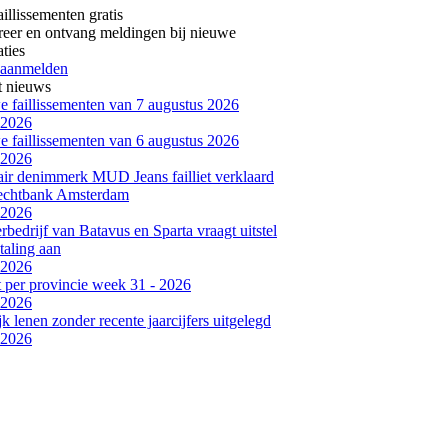
aillissementen gratis
reer en ontvang meldingen bij nieuwe
aties
 aanmelden
t nieuws
 faillissementen van 7 augustus 2026
-2026
 faillissementen van 6 augustus 2026
-2026
air denimmerk MUD Jeans failliet verklaard
rechtbank Amsterdam
-2026
bedrijf van Batavus en Sparta vraagt uitstel
taling aan
-2026
et per provincie week 31 - 2026
-2026
jk lenen zonder recente jaarcijfers uitgelegd
-2026