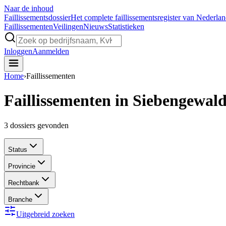
Naar de inhoud
Faillissements
dossier
Het complete faillissementsregister van Nederla
Faillissementen
Veilingen
Nieuws
Statistieken
Inloggen
Aanmelden
Home
›
Faillissementen
Faillissementen in Siebengewal
3
dossiers gevonden
Status
Provincie
Rechtbank
Branche
Uitgebreid zoeken