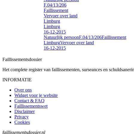
F.04/13/206
Faillissement
Vervoer over land
Limburg
Limburg
16-12-2015
Natuurlijk persoon
F.04/13/206
Faillissement
Limburg
Vervoer over land
16-12-2015
Faillissements
dossier
Het complete register van faillissementen, surseances en schuldsaner
INFORMATIE
Over ons
Widget voor je website
Contact & FAQ
Faillissementswet
Disclaimer
Privacy
Cookies
faillissementsdossier.nl