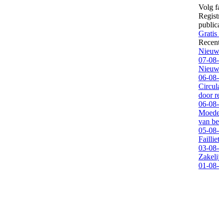
Volg f
Regist
public
Gratis
Recen
Nieuwe
07-08
Nieuwe
06-08
Circul
door 
06-08
Moeder
van be
05-08
Failli
03-08
Zakeli
01-08