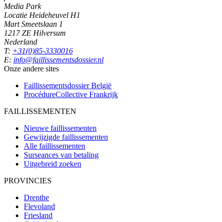
Media Park
Locatie Heideheuvel H1
Mart Smeetslaan 1
1217 ZE Hilversum
Nederland
T:
+31(0)85-3330016
E:
info@faillissementsdossier.nl
Onze andere sites
Faillissementsdossier
België
ProcédureCollective
Frankrijk
FAILLISSEMENTEN
Nieuwe faillissementen
Gewijzigde faillissementen
Alle faillissementen
Surseances van betaling
Uitgebreid zoeken
PROVINCIES
Drenthe
Flevoland
Friesland