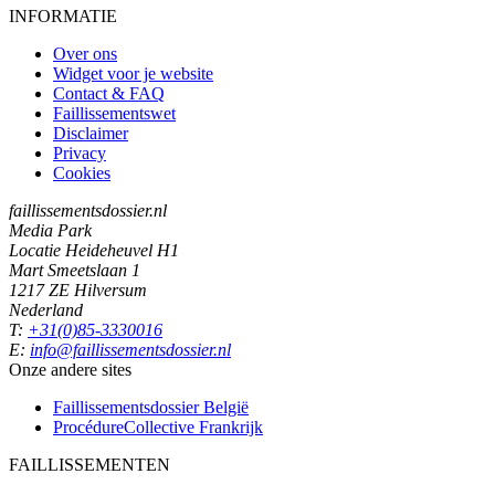
INFORMATIE
Over ons
Widget voor je website
Contact & FAQ
Faillissementswet
Disclaimer
Privacy
Cookies
faillissementsdossier.nl
Media Park
Locatie Heideheuvel H1
Mart Smeetslaan 1
1217 ZE Hilversum
Nederland
T:
+31(0)85-3330016
E:
info@faillissementsdossier.nl
Onze andere sites
Faillissementsdossier
België
ProcédureCollective
Frankrijk
FAILLISSEMENTEN