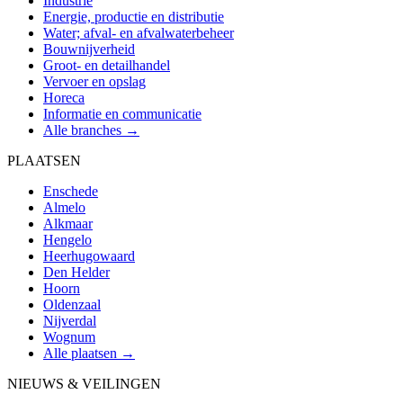
Industrie
Energie, productie en distributie
Water; afval- en afvalwaterbeheer
Bouwnijverheid
Groot- en detailhandel
Vervoer en opslag
Horeca
Informatie en communicatie
Alle branches →
PLAATSEN
Enschede
Almelo
Alkmaar
Hengelo
Heerhugowaard
Den Helder
Hoorn
Oldenzaal
Nijverdal
Wognum
Alle plaatsen →
NIEUWS & VEILINGEN