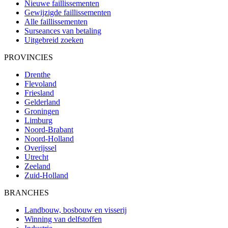
Nieuwe faillissementen
Gewijzigde faillissementen
Alle faillissementen
Surseances van betaling
Uitgebreid zoeken
PROVINCIES
Drenthe
Flevoland
Friesland
Gelderland
Groningen
Limburg
Noord-Brabant
Noord-Holland
Overijssel
Utrecht
Zeeland
Zuid-Holland
BRANCHES
Landbouw, bosbouw en visserij
Winning van delfstoffen