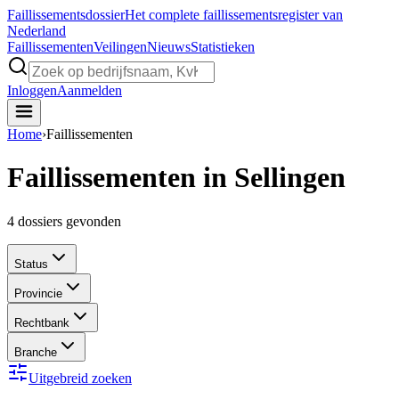
Faillissements
dossier
Het complete faillissementsregister van
Nederland
Faillissementen
Veilingen
Nieuws
Statistieken
Inloggen
Aanmelden
Home
›
Faillissementen
Faillissementen in Sellingen
4
dossiers gevonden
Status
Provincie
Rechtbank
Branche
Uitgebreid zoeken