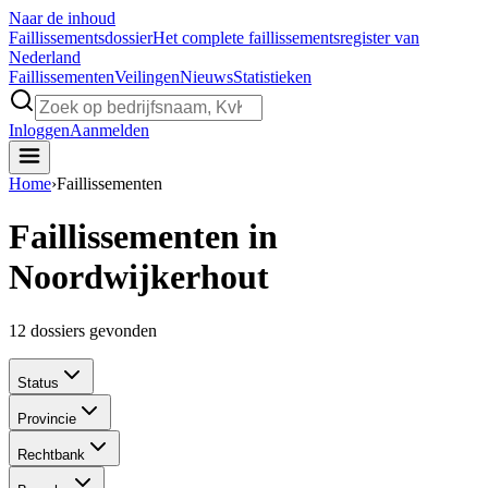
Naar de inhoud
Faillissements
dossier
Het complete faillissementsregister van
Nederland
Faillissementen
Veilingen
Nieuws
Statistieken
Inloggen
Aanmelden
Home
›
Faillissementen
Faillissementen in
Noordwijkerhout
12
dossiers gevonden
Status
Provincie
Rechtbank