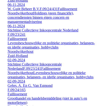
Zuid-Holland
06-11-2024
W. Guijt Beheer B.V.
F.09/24/431
Faillissement
Noordwijkerhout
Holdings (geen financiële),
concerndiensten binnen eigen concern en
managementadvisering
06-11-2024
Stichting Collectieve Inkoopcentrale Nederland
F.09/23/241
Faillissement
Levensbeschouwelijke en politieke organisaties, belangen-
en ideële organisaties, hobbyclubs
Noordwijkerhout
Zuid-Holland
02-09-2024
Stichting Collectieve Inkoopcentrale
Nederland
F.09/23/241
Faillissement
Noordwijkerhout
Levensbeschouwelijke en politieke
organisaties, belangen- en ideële organisaties, hobbyclubs
02-09-2024
Gebrs. A. En G. Van Egmond
F.09/24/165
Faillissement
Groothandel en handelsbemiddeling (niet in auto’s en
motorfietsen)