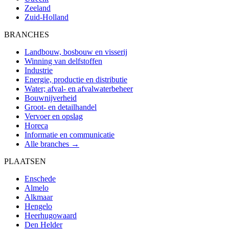
Zeeland
Zuid-Holland
BRANCHES
Landbouw, bosbouw en visserij
Winning van delfstoffen
Industrie
Energie, productie en distributie
Water; afval- en afvalwaterbeheer
Bouwnijverheid
Groot- en detailhandel
Vervoer en opslag
Horeca
Informatie en communicatie
Alle branches →
PLAATSEN
Enschede
Almelo
Alkmaar
Hengelo
Heerhugowaard
Den Helder