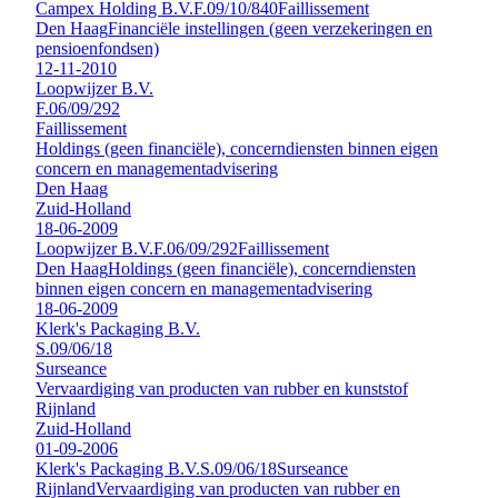
Campex Holding B.V.
F.09/10/840
Faillissement
Den Haag
Financiële instellingen (geen verzekeringen en
pensioenfondsen)
12-11-2010
Loopwijzer B.V.
F.06/09/292
Faillissement
Holdings (geen financiële), concerndiensten binnen eigen
concern en managementadvisering
Den Haag
Zuid-Holland
18-06-2009
Loopwijzer B.V.
F.06/09/292
Faillissement
Den Haag
Holdings (geen financiële), concerndiensten
binnen eigen concern en managementadvisering
18-06-2009
Klerk's Packaging B.V.
S.09/06/18
Surseance
Vervaardiging van producten van rubber en kunststof
Rijnland
Zuid-Holland
01-09-2006
Klerk's Packaging B.V.
S.09/06/18
Surseance
Rijnland
Vervaardiging van producten van rubber en