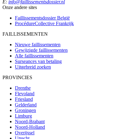
E:
info@faillissementsdossier.nl
Onze andere sites
Faillissementsdossier
België
ProcédureCollective
Frankrijk
FAILLISSEMENTEN
Nieuwe faillissementen
Gewijzigde faillissementen
Alle faillissementen
Surseances van betaling
Uitgebreid zoeken
PROVINCIES
Drenthe
Flevoland
Friesland
Gelderland
Groningen
Limburg
Noord-Brabant
Noord-Holland
Overijssel
Utrecht