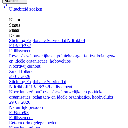
Branche
Uitgebreid zoeken
Naam
Status
Plaats
Datum
Stichting Exploitatie Serviceflat Niftrikhof
F.13/26/232
Faillissement
Levensbeschouwelijke en politieke organisaties, belangen-
en ideële organisaties, hobbyclubs
Noordwijkerhout
Zuid-Holland
29-07-2026
Stichting Exploitatie Serviceflat
Niftrikhof
F.13/26/232
Faillissement
Noordwijkerhout
Levensbeschouwelijke en politieke
organisaties, belangen- en ideële organisaties, hobbyclubs
29-07-2026
Natuurlijk persoon
F.09/26/98
Faillissement
Eet- en drinkgelegenheden
Noordwijkerhout