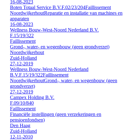
16-08-2023
Boten Totaal Service B.V.
F.02/23/204
Faillissement
Noordwijkerhout
Reparatie en installatie van machines en
apparaten
16-08-2023
Wellness Bouw-West-Noord Nederland B.V.
F.15/19/322
Faillissement
Grond-, water- en wegenbouw (geen grondverzet)
Noordwijkerhout
Zuid-Holland
27-12-2019
Wellness Bouw-West-Noord Nederland
B.V.
F.15/19/322
Faillissement
Noordwijkerhout
Grond-, water- en wegenbouw (geen
grondverzet)
27-12-2019
Campex Holding B.V.
F.09/10/840
Faillissement
Financiële instellingen (geen verzekeringen en
pensioenfondsen)
Den Haag
Zuid-Holland
12-11-2010