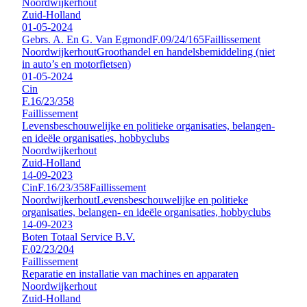
Noordwijkerhout
Zuid-Holland
01-05-2024
Gebrs. A. En G. Van Egmond
F.09/24/165
Faillissement
Noordwijkerhout
Groothandel en handelsbemiddeling (niet
in auto’s en motorfietsen)
01-05-2024
Cin
F.16/23/358
Faillissement
Levensbeschouwelijke en politieke organisaties, belangen-
en ideële organisaties, hobbyclubs
Noordwijkerhout
Zuid-Holland
14-09-2023
Cin
F.16/23/358
Faillissement
Noordwijkerhout
Levensbeschouwelijke en politieke
organisaties, belangen- en ideële organisaties, hobbyclubs
14-09-2023
Boten Totaal Service B.V.
F.02/23/204
Faillissement
Reparatie en installatie van machines en apparaten
Noordwijkerhout
Zuid-Holland