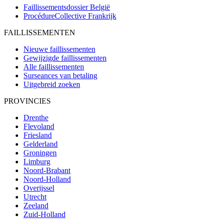
Faillissementsdossier
België
ProcédureCollective
Frankrijk
FAILLISSEMENTEN
Nieuwe faillissementen
Gewijzigde faillissementen
Alle faillissementen
Surseances van betaling
Uitgebreid zoeken
PROVINCIES
Drenthe
Flevoland
Friesland
Gelderland
Groningen
Limburg
Noord-Brabant
Noord-Holland
Overijssel
Utrecht
Zeeland
Zuid-Holland