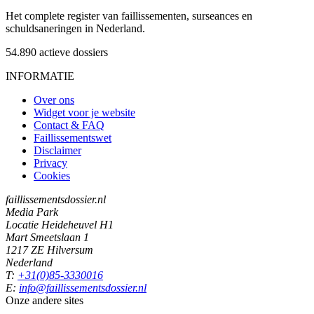
Het complete register van faillissementen, surseances en
schuldsaneringen in Nederland.
54.890
actieve dossiers
INFORMATIE
Over ons
Widget voor je website
Contact & FAQ
Faillissementswet
Disclaimer
Privacy
Cookies
faillissementsdossier.nl
Media Park
Locatie Heideheuvel H1
Mart Smeetslaan 1
1217 ZE Hilversum
Nederland
T:
+31(0)85-3330016
E:
info@faillissementsdossier.nl
Onze andere sites