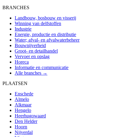
BRANCHES
Landbouw, bosbouw en visserij
Winning van delfstoffen
Industrie
Energie, productie en distributie
Water; afval- en afvalwaterbeheer
Bouwnijverheid
Groot- en detailhandel
Vervoer en opslag
Horeca
Informatie en communicatie
Alle branches →
PLAATSEN
Enschede
Almelo
Alkmaar
Hengelo
Heerhugowaard
Den Helder
Hoorn
Nijverdal