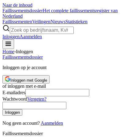
Naar de inhoud
Faillissements
dossier
Het complete faillissementsregister van
Nederland
Faillissementen
Veilingen
Nieuws
Statistieken
Inloggen
Aanmelden
Home
›
Inloggen
Faillissements
dossier
Inloggen op je account
Inloggen met Google
of inloggen met e-mail
E-mailadres
Wachtwoord
Vergeten?
Inloggen
Nog geen account?
Aanmelden
Faillissements
dossier