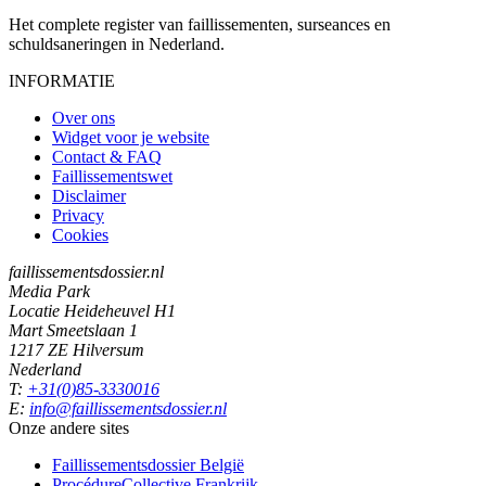
Het complete register van faillissementen, surseances en
schuldsaneringen in Nederland.
INFORMATIE
Over ons
Widget voor je website
Contact & FAQ
Faillissementswet
Disclaimer
Privacy
Cookies
faillissementsdossier.nl
Media Park
Locatie Heideheuvel H1
Mart Smeetslaan 1
1217 ZE Hilversum
Nederland
T:
+31(0)85-3330016
E:
info@faillissementsdossier.nl
Onze andere sites
Faillissementsdossier
België
ProcédureCollective
Frankrijk