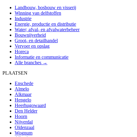
Landbouw, bosbouw en visserij
Winning van delfstoffen
Industrie
Energie, productie en distributie
Water; afval- en afvalwaterbeheer
Bouwnijverheid
Groot- en detailhandel
Vervoer en opslag
Horeca
Informatie en communicatie
Alle branches →
PLAATSEN
Enschede
Almelo
Alkmaar
Hengelo
Heerhugowaard
Den Helder
Hoorn
Nijverdal
Oldenzaal
Wognum