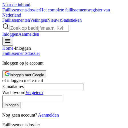
Naar de inhoud
Faillissements
dossier
Het complete faillissementsregister van
Nederland
Faillissementen
Veilingen
Nieuws
Statistieken
Inloggen
Aanmelden
Home
›
Inloggen
Faillissements
dossier
Inloggen op je account
Inloggen met Google
of inloggen met e-mail
E-mailadres
Wachtwoord
Vergeten?
Inloggen
Nog geen account?
Aanmelden
Faillissements
dossier