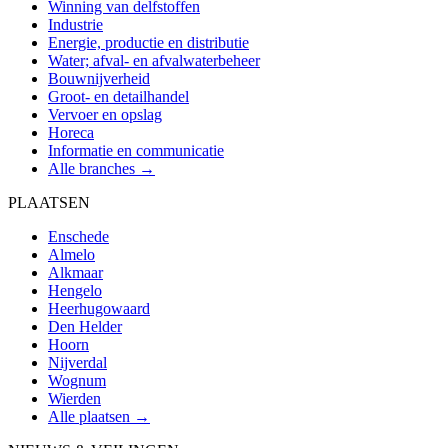
Winning van delfstoffen
Industrie
Energie, productie en distributie
Water; afval- en afvalwaterbeheer
Bouwnijverheid
Groot- en detailhandel
Vervoer en opslag
Horeca
Informatie en communicatie
Alle branches →
PLAATSEN
Enschede
Almelo
Alkmaar
Hengelo
Heerhugowaard
Den Helder
Hoorn
Nijverdal
Wognum
Wierden
Alle plaatsen →