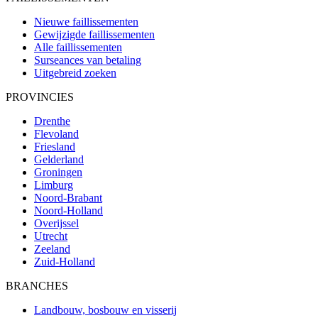
Nieuwe faillissementen
Gewijzigde faillissementen
Alle faillissementen
Surseances van betaling
Uitgebreid zoeken
PROVINCIES
Drenthe
Flevoland
Friesland
Gelderland
Groningen
Limburg
Noord-Brabant
Noord-Holland
Overijssel
Utrecht
Zeeland
Zuid-Holland
BRANCHES
Landbouw, bosbouw en visserij