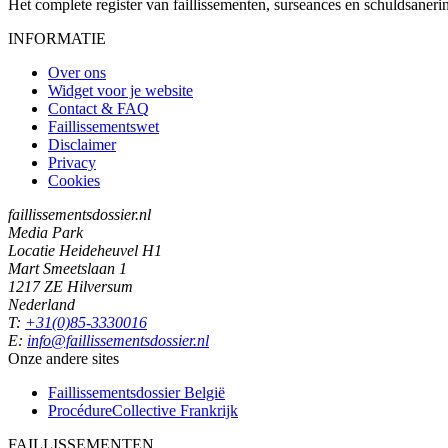
Het complete register van faillissementen, surseances en schuldsaner
INFORMATIE
Over ons
Widget voor je website
Contact & FAQ
Faillissementswet
Disclaimer
Privacy
Cookies
faillissementsdossier.nl
Media Park
Locatie Heideheuvel H1
Mart Smeetslaan 1
1217 ZE Hilversum
Nederland
T:
+31(0)85-3330016
E:
info@faillissementsdossier.nl
Onze andere sites
Faillissementsdossier
België
ProcédureCollective
Frankrijk
FAILLISSEMENTEN