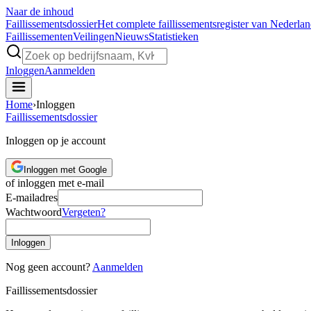
Naar de inhoud
Faillissements
dossier
Het complete faillissementsregister van Nederla
Faillissementen
Veilingen
Nieuws
Statistieken
Inloggen
Aanmelden
Home
›
Inloggen
Faillissements
dossier
Inloggen op je account
Inloggen met Google
of inloggen met e-mail
E-mailadres
Wachtwoord
Vergeten?
Inloggen
Nog geen account?
Aanmelden
Faillissements
dossier