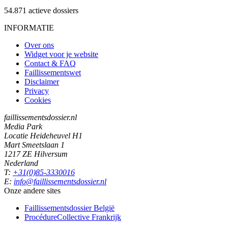
54.871
actieve dossiers
INFORMATIE
Over ons
Widget voor je website
Contact & FAQ
Faillissementswet
Disclaimer
Privacy
Cookies
faillissementsdossier.nl
Media Park
Locatie Heideheuvel H1
Mart Smeetslaan 1
1217 ZE Hilversum
Nederland
T:
+31(0)85-3330016
E:
info@faillissementsdossier.nl
Onze andere sites
Faillissementsdossier
België
ProcédureCollective
Frankrijk