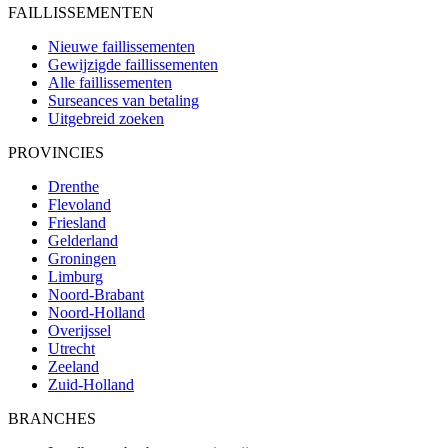
FAILLISSEMENTEN
Nieuwe faillissementen
Gewijzigde faillissementen
Alle faillissementen
Surseances van betaling
Uitgebreid zoeken
PROVINCIES
Drenthe
Flevoland
Friesland
Gelderland
Groningen
Limburg
Noord-Brabant
Noord-Holland
Overijssel
Utrecht
Zeeland
Zuid-Holland
BRANCHES