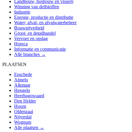
Landbouw, bosbouw en visserij
Winning van delfstoffen
Industrie
Energie, productie en distributie
Water; afval- en afvalwaterbeheer
Bouwnijverheid
Groot- en detailhandel
Vervoer en opslag
Horeca
Informatie en communicatie
Alle branches →
PLAATSEN
Enschede
Almelo
Alkmaar
Hengelo
Heerhugowaard
Den Helder
Hoorn
Oldenzaal
Nijverdal
Wognum
Alle plaatsen →