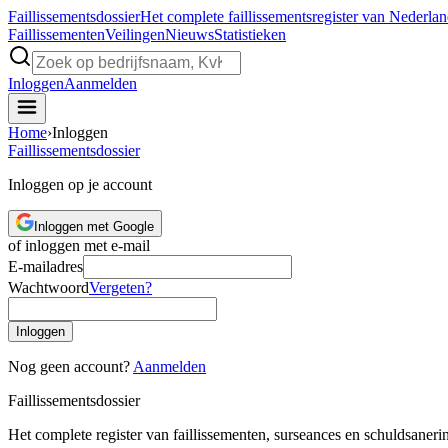
Faillissements
dossier
Het complete faillissementsregister van Nederla
Faillissementen
Veilingen
Nieuws
Statistieken
Inloggen
Aanmelden
Home
›
Inloggen
Faillissements
dossier
Inloggen op je account
Inloggen met Google
of inloggen met e-mail
E-mailadres
Wachtwoord
Vergeten?
Inloggen
Nog geen account?
Aanmelden
Faillissements
dossier
Het complete register van faillissementen, surseances en schuldsaner