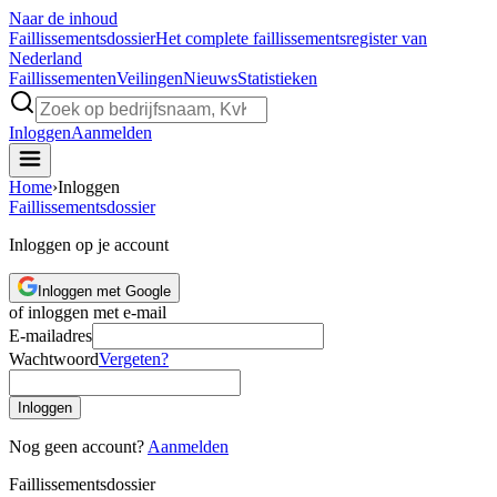
Naar de inhoud
Faillissements
dossier
Het complete faillissementsregister van
Nederland
Faillissementen
Veilingen
Nieuws
Statistieken
Inloggen
Aanmelden
Home
›
Inloggen
Faillissements
dossier
Inloggen op je account
Inloggen met Google
of inloggen met e-mail
E-mailadres
Wachtwoord
Vergeten?
Inloggen
Nog geen account?
Aanmelden
Faillissements
dossier