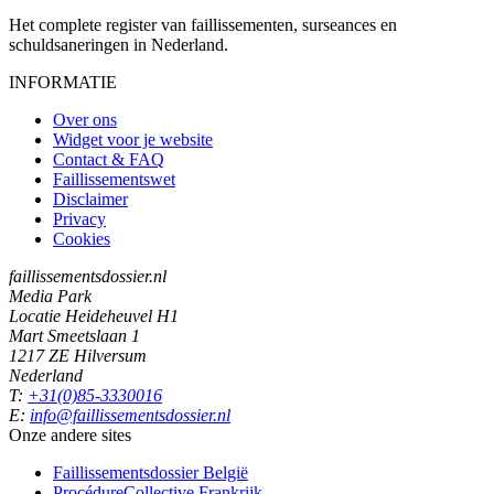
Het complete register van faillissementen, surseances en
schuldsaneringen in Nederland.
INFORMATIE
Over ons
Widget voor je website
Contact & FAQ
Faillissementswet
Disclaimer
Privacy
Cookies
faillissementsdossier.nl
Media Park
Locatie Heideheuvel H1
Mart Smeetslaan 1
1217 ZE Hilversum
Nederland
T:
+31(0)85-3330016
E:
info@faillissementsdossier.nl
Onze andere sites
Faillissementsdossier
België
ProcédureCollective
Frankrijk