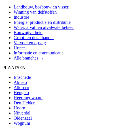
Landbouw, bosbouw en visserij
Winning van delfstoffen
Industrie
Energie, productie en distributie
Water; afval- en afvalwaterbeheer
Bouwnijverheid
Groot- en detailhandel
Vervoer en opslag
Horeca
Informatie en communicatie
Alle branches →
PLAATSEN
Enschede
Almelo
Alkmaar
Hengelo
Heerhugowaard
Den Helder
Hoorn
Nijverdal
Oldenzaal
Wognum