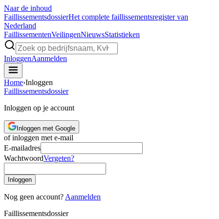
Naar de inhoud
Faillissements
dossier
Het complete faillissementsregister van
Nederland
Faillissementen
Veilingen
Nieuws
Statistieken
Inloggen
Aanmelden
Home
›
Inloggen
Faillissements
dossier
Inloggen op je account
Inloggen met Google
of inloggen met e-mail
E-mailadres
Wachtwoord
Vergeten?
Inloggen
Nog geen account?
Aanmelden
Faillissements
dossier