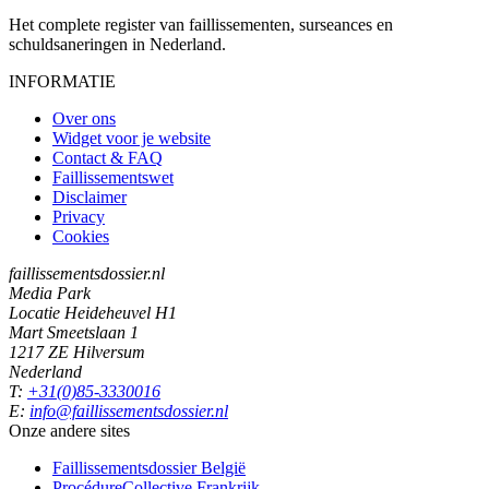
Het complete register van faillissementen, surseances en
schuldsaneringen in Nederland.
INFORMATIE
Over ons
Widget voor je website
Contact & FAQ
Faillissementswet
Disclaimer
Privacy
Cookies
faillissementsdossier.nl
Media Park
Locatie Heideheuvel H1
Mart Smeetslaan 1
1217 ZE Hilversum
Nederland
T:
+31(0)85-3330016
E:
info@faillissementsdossier.nl
Onze andere sites
Faillissementsdossier
België
ProcédureCollective
Frankrijk