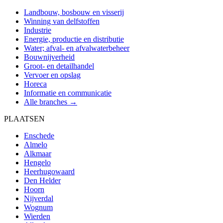
Landbouw, bosbouw en visserij
Winning van delfstoffen
Industrie
Energie, productie en distributie
Water; afval- en afvalwaterbeheer
Bouwnijverheid
Groot- en detailhandel
Vervoer en opslag
Horeca
Informatie en communicatie
Alle branches →
PLAATSEN
Enschede
Almelo
Alkmaar
Hengelo
Heerhugowaard
Den Helder
Hoorn
Nijverdal
Wognum
Wierden