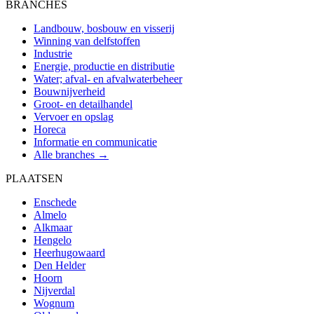
BRANCHES
Landbouw, bosbouw en visserij
Winning van delfstoffen
Industrie
Energie, productie en distributie
Water; afval- en afvalwaterbeheer
Bouwnijverheid
Groot- en detailhandel
Vervoer en opslag
Horeca
Informatie en communicatie
Alle branches →
PLAATSEN
Enschede
Almelo
Alkmaar
Hengelo
Heerhugowaard
Den Helder
Hoorn
Nijverdal
Wognum