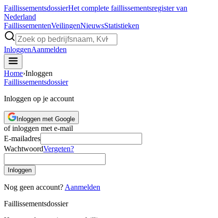
Faillissements
dossier
Het complete faillissementsregister van
Nederland
Faillissementen
Veilingen
Nieuws
Statistieken
Inloggen
Aanmelden
Home
›
Inloggen
Faillissements
dossier
Inloggen op je account
Inloggen met Google
of inloggen met e-mail
E-mailadres
Wachtwoord
Vergeten?
Inloggen
Nog geen account?
Aanmelden
Faillissements
dossier