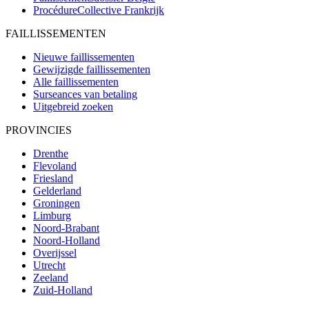
ProcédureCollective
Frankrijk
FAILLISSEMENTEN
Nieuwe faillissementen
Gewijzigde faillissementen
Alle faillissementen
Surseances van betaling
Uitgebreid zoeken
PROVINCIES
Drenthe
Flevoland
Friesland
Gelderland
Groningen
Limburg
Noord-Brabant
Noord-Holland
Overijssel
Utrecht
Zeeland
Zuid-Holland