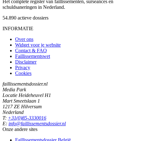
Het complete register van faillissementen, surseances en
schuldsaneringen in Nederland.
54.890
actieve dossiers
INFORMATIE
Over ons
Widget voor je website
Contact & FAQ
Faillissementswet
Disclaimer
Privacy
Cookies
faillissementsdossier.nl
Media Park
Locatie Heideheuvel H1
Mart Smeetslaan 1
1217 ZE Hilversum
Nederland
T:
+31(0)85-3330016
E:
info@faillissementsdossier.nl
Onze andere sites
Faillissementsdossier
België