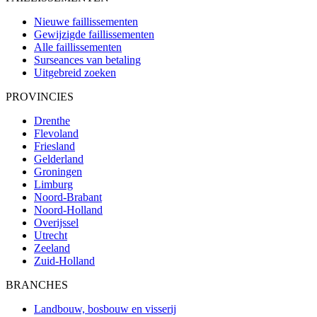
Nieuwe faillissementen
Gewijzigde faillissementen
Alle faillissementen
Surseances van betaling
Uitgebreid zoeken
PROVINCIES
Drenthe
Flevoland
Friesland
Gelderland
Groningen
Limburg
Noord-Brabant
Noord-Holland
Overijssel
Utrecht
Zeeland
Zuid-Holland
BRANCHES
Landbouw, bosbouw en visserij