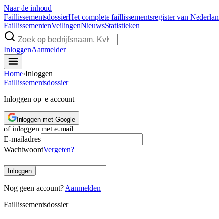
Naar de inhoud
Faillissements
dossier
Het complete faillissementsregister van Nederla
Faillissementen
Veilingen
Nieuws
Statistieken
Inloggen
Aanmelden
Home
›
Inloggen
Faillissements
dossier
Inloggen op je account
Inloggen met Google
of inloggen met e-mail
E-mailadres
Wachtwoord
Vergeten?
Inloggen
Nog geen account?
Aanmelden
Faillissements
dossier