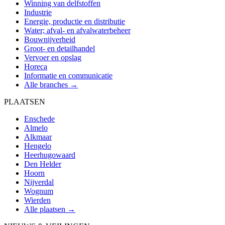
Winning van delfstoffen
Industrie
Energie, productie en distributie
Water; afval- en afvalwaterbeheer
Bouwnijverheid
Groot- en detailhandel
Vervoer en opslag
Horeca
Informatie en communicatie
Alle branches →
PLAATSEN
Enschede
Almelo
Alkmaar
Hengelo
Heerhugowaard
Den Helder
Hoorn
Nijverdal
Wognum
Wierden
Alle plaatsen →