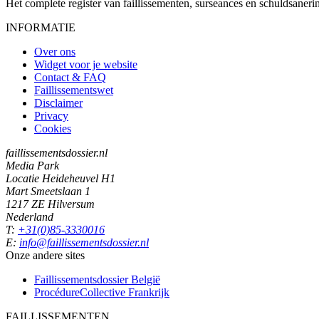
Het complete register van faillissementen, surseances en schuldsaner
INFORMATIE
Over ons
Widget voor je website
Contact & FAQ
Faillissementswet
Disclaimer
Privacy
Cookies
faillissementsdossier.nl
Media Park
Locatie Heideheuvel H1
Mart Smeetslaan 1
1217 ZE Hilversum
Nederland
T:
+31(0)85-3330016
E:
info@faillissementsdossier.nl
Onze andere sites
Faillissementsdossier
België
ProcédureCollective
Frankrijk
FAILLISSEMENTEN