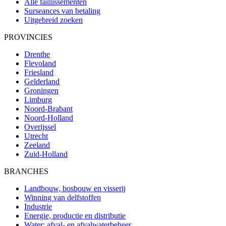
Alle faillissementen
Surseances van betaling
Uitgebreid zoeken
PROVINCIES
Drenthe
Flevoland
Friesland
Gelderland
Groningen
Limburg
Noord-Brabant
Noord-Holland
Overijssel
Utrecht
Zeeland
Zuid-Holland
BRANCHES
Landbouw, bosbouw en visserij
Winning van delfstoffen
Industrie
Energie, productie en distributie
Water; afval- en afvalwaterbeheer