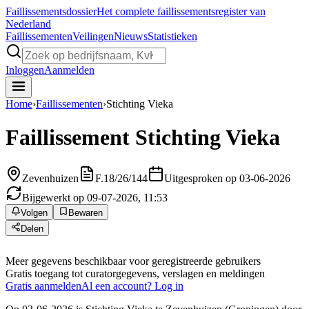
Faillissements
dossier
Het complete faillissementsregister van
Nederland
Faillissementen
Veilingen
Nieuws
Statistieken
Inloggen
Aanmelden
Home
›
Faillissementen
›
Stichting Vieka
Faillissement
Stichting Vieka
Zevenhuizen
F.18/26/144
Uitgesproken op 03-06-2026
Bijgewerkt op 09-07-2026, 11:53
Volgen
Bewaren
Delen
Meer gegevens beschikbaar voor geregistreerde gebruikers
Gratis toegang tot curatorgegevens, verslagen en meldingen
Gratis aanmelden
Al een account? Log in