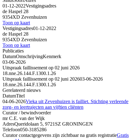
Sinds
Soort
Adres
01-12-2022
Vestigingsadres
de Haspel 28
9354XD Zevenhuizen
Toon op kaart
Vestigingsadres
01-12-2022
de Haspel 28
9354XD Zevenhuizen
Toon op kaart
Publicaties
Datum
Omschrijving
Kenmerk
03-06-2026
Uitspraak faillissement op 02 juni 2026
18.nne.26.144.F.1300.1.26
Uitspraak faillissement op 02 juni 2026
03-06-2026
18.nne.26.144.F.1300.1.26
Gerelateerd nieuws
Datum
Titel
04-06-2026
Vieka uit Zevenhuizen is failliet. Stichting verleende
zorg- en leertrajecten aan vijftien cliënten
Curator / bewindvoerder
mr C.E. van der Wijk
Adres
Queridolaan 5, 9721SZ GRONINGEN
Telefoon
050-3185286
Curator contactgegevens zijn zichtbaar na gratis registratie
Gratis