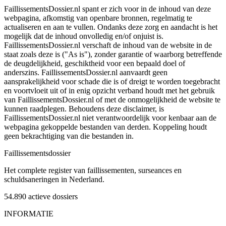
FaillissementsDossier.nl spant er zich voor in de inhoud van deze
webpagina, afkomstig van openbare bronnen, regelmatig te
actualiseren en aan te vullen. Ondanks deze zorg en aandacht is het
mogelijk dat de inhoud onvolledig en/of onjuist is.
FaillissementsDossier.nl verschaft de inhoud van de website in de
staat zoals deze is ("As is"), zonder garantie of waarborg betreffende
de deugdelijkheid, geschiktheid voor een bepaald doel of
anderszins. FaillissementsDossier.nl aanvaardt geen
aansprakelijkheid voor schade die is of dreigt te worden toegebracht
en voortvloeit uit of in enig opzicht verband houdt met het gebruik
van FaillissementsDossier.nl of met de onmogelijkheid de website te
kunnen raadplegen. Behoudens deze disclaimer, is
FaillissementsDossier.nl niet verantwoordelijk voor kenbaar aan de
webpagina gekoppelde bestanden van derden. Koppeling houdt
geen bekrachtiging van die bestanden in.
Faillissements
dossier
Het complete register van faillissementen, surseances en
schuldsaneringen in Nederland.
54.890
actieve dossiers
INFORMATIE