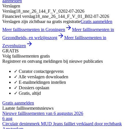
aanmelden
Verslagen
Verslag
18_nne_26_144_F_V_02
02-07-2026
Financieel verslag
18_nne_26_144_F_V_01_B
02-07-2026
Verslagen zijn zichtbaar na gratis registratie
Gratis aanmelden
Meer faillissementen in Groningen
Meer faillissementen in
Gezondheids- en welzijnszorg
Meer faillissementen in
Zevenhuizen
GRATIS
Volg faillissementen gratis
Registreer en ontvang meldingen bij nieuwe publicaties
✓
Curator contactgegevens
✓
Alle verslagen downloaden
✓
E-mailmeldingen instellen
✓
Dossiers opslaan
✓
Gratis, altijd
Gratis aanmelden
Laatste faillissementsnieuws
Nieuwe faillissementen van 6 augustus 2026
6 aug
Circulair denimmerk MUD Jeans failliet verklaard door rechtbank
Amsterdam