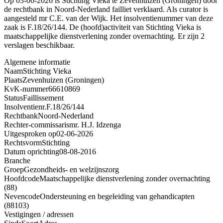
Op 03-06-2026 is Stichting Vieka te Zevenhuizen (Groningen) door
de rechtbank in Noord-Nederland failliet verklaard. Als curator is
aangesteld mr C.E. van der Wijk. Het insolventienummer van deze
zaak is F.18/26/144. De (hoofd)activiteit van Stichting Vieka is
maatschappelijke dienstverlening zonder overnachting. Er zijn 2
verslagen beschikbaar.
Algemene informatie
Naam
Stichting Vieka
Plaats
Zevenhuizen (Groningen)
KvK-nummer
66610869
Status
Faillissement
Insolventienr.
F.18/26/144
Rechtbank
Noord-Nederland
Rechter-commissaris
mr. H.J. Idzenga
Uitgesproken op
02-06-2026
Rechtsvorm
Stichting
Datum oprichting
08-08-2016
Branche
Groep
Gezondheids- en welzijnszorg
Hoofdcode
Maatschappelijke dienstverlening zonder overnachting
(88)
Nevencode
Ondersteuning en begeleiding van gehandicapten
(88103)
Vestigingen / adressen