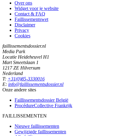
Over ons
Widget voor je website
Contact & FAQ
Faillissementswet
Disclaimer
Privacy
Cookies
faillissementsdossier.nl
Media Park
Locatie Heideheuvel H1
Mart Smeetslaan 1
1217 ZE Hilversum
Nederland
T:
+31(0)85-3330016
E:
info@faillissementsdossier.nl
Onze andere sites
Faillissementsdossier
België
ProcédureCollective
Frankrijk
FAILLISSEMENTEN
Nieuwe faillissementen
Gewijzigde faillissementen