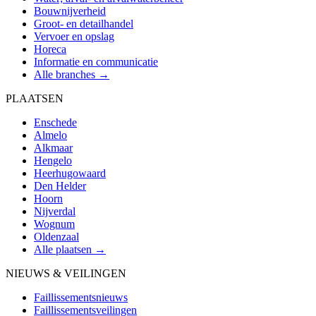
Bouwnijverheid
Groot- en detailhandel
Vervoer en opslag
Horeca
Informatie en communicatie
Alle branches →
PLAATSEN
Enschede
Almelo
Alkmaar
Hengelo
Heerhugowaard
Den Helder
Hoorn
Nijverdal
Wognum
Oldenzaal
Alle plaatsen →
NIEUWS & VEILINGEN
Faillissementsnieuws
Faillissementsveilingen