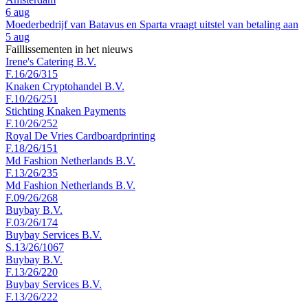
6 aug
Moederbedrijf van Batavus en Sparta vraagt uitstel van betaling aan
5 aug
Faillissementen in het nieuws
Irene's Catering B.V.
F.16/26/315
Knaken Cryptohandel B.V.
F.10/26/251
Stichting Knaken Payments
F.10/26/252
Royal De Vries Cardboardprinting
F.18/26/151
Md Fashion Netherlands B.V.
F.13/26/235
Md Fashion Netherlands B.V.
F.09/26/268
Buybay B.V.
F.03/26/174
Buybay Services B.V.
S.13/26/1067
Buybay B.V.
F.13/26/220
Buybay Services B.V.
F.13/26/222