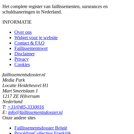
Het complete register van faillissementen, surseances en
schuldsaneringen in Nederland.
INFORMATIE
Over ons
Widget voor je website
Contact & FAQ
Faillissementswet
Disclaimer
Privacy
Cookies
faillissementsdossier.nl
Media Park
Locatie Heideheuvel H1
Mart Smeetslaan 1
1217 ZE Hilversum
Nederland
T:
+31(0)85-3330016
E:
info@faillissementsdossier.nl
Onze andere sites
Faillissementsdossier
België
ProcédureCollective
Frankrijk