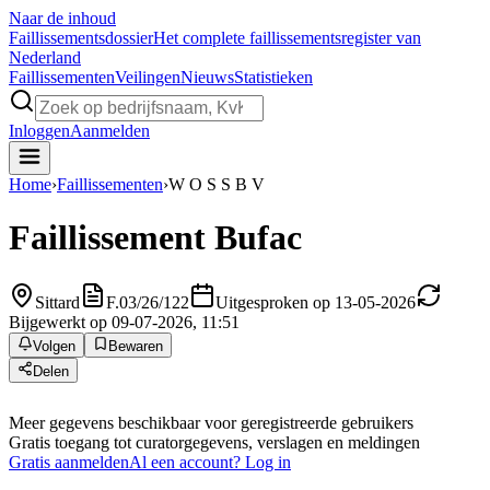
Naar de inhoud
Faillissements
dossier
Het complete faillissementsregister van
Nederland
Faillissementen
Veilingen
Nieuws
Statistieken
Inloggen
Aanmelden
Home
›
Faillissementen
›
W O S S B V
Faillissement
Bufac
Sittard
F.03/26/122
Uitgesproken op 13-05-2026
Bijgewerkt op 09-07-2026, 11:51
Volgen
Bewaren
Delen
Meer gegevens beschikbaar voor geregistreerde gebruikers
Gratis toegang tot curatorgegevens, verslagen en meldingen
Gratis aanmelden
Al een account? Log in