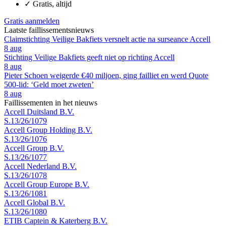
✓
Gratis, altijd
Gratis aanmelden
Laatste faillissementsnieuws
Claimstichting Veilige Bakfiets versnelt actie na surseance Accell
8 aug
Stichting Veilige Bakfiets geeft niet op richting Accell
8 aug
Pieter Schoen weigerde €40 miljoen, ging failliet en werd Quote
500-lid: ‘Geld moet zweten’
8 aug
Faillissementen in het nieuws
Accell Duitsland B.V.
S.13/26/1079
Accell Group Holding B.V.
S.13/26/1076
Accell Group B.V.
S.13/26/1077
Accell Nederland B.V.
S.13/26/1078
Accell Group Europe B.V.
S.13/26/1081
Accell Global B.V.
S.13/26/1080
ETIB Captein & Katerberg B.V.