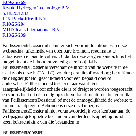
F.09/26/269
Resato Hydrogen Technology B.V.
S.18/26/1232
JEX Backoffice II B.V.
F.10/26/284
MUD Jeans International B.V.
F.13/26/239
FaillissementsDossier.nl spant er zich voor in de inhoud van deze
webpagina, afkomstig van openbare bronnen, regelmatig te
actualiseren en aan te vullen. Ondanks deze zorg en aandacht is het
mogelijk dat de inhoud onvolledig en/of onjuist is.
FaillissementsDossier.nl verschaft de inhoud van de website in de
staat zoals deze is ("As is"), zonder garantie of waarborg betreffende
de deugdelijkheid, geschiktheid voor een bepaald doel of
anderszins. FaillissementsDossier.nl aanvaardt geen
aansprakelijkheid voor schade die is of dreigt te worden toegebracht
en voortvloeit uit of in enig opzicht verband houdt met het gebruik
van FaillissementsDossier.nl of met de onmogelijkheid de website te
kunnen raadplegen. Behoudens deze disclaimer, is
FaillissementsDossier.nl niet verantwoordelijk voor kenbaar aan de
webpagina gekoppelde bestanden van derden. Koppeling houdt
geen bekrachtiging van die bestanden in.
Faillissements
dossier