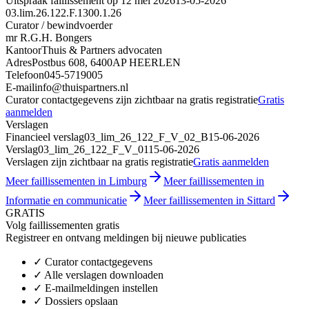
Uitspraak faillissement op 12 mei 2026
13-05-2026
03.lim.26.122.F.1300.1.26
Curator / bewindvoerder
mr R.G.H. Bongers
Kantoor
Thuis & Partners advocaten
Adres
Postbus 608, 6400AP HEERLEN
Telefoon
045-5719005
E-mail
info@thuispartners.nl
Curator contactgegevens zijn zichtbaar na gratis registratie
Gratis
aanmelden
Verslagen
Financieel verslag
03_lim_26_122_F_V_02_B
15-06-2026
Verslag
03_lim_26_122_F_V_01
15-06-2026
Verslagen zijn zichtbaar na gratis registratie
Gratis aanmelden
Meer faillissementen in Limburg
Meer faillissementen in
Informatie en communicatie
Meer faillissementen in Sittard
GRATIS
Volg faillissementen gratis
Registreer en ontvang meldingen bij nieuwe publicaties
✓
Curator contactgegevens
✓
Alle verslagen downloaden
✓
E-mailmeldingen instellen
✓
Dossiers opslaan