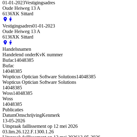
01-01-2023
Vestigingsadres
Oude Heiweg 13 A
6136XK Sittard
Vestigingsadres
01-01-2023
Oude Heiweg 13 A
6136XK Sittard
Handelsnamen
Handelend onder
KvK nummer
Bufac
14048385
Bufac
14048385
Wopticus Optician Software Solutions
14048385
Wopticus Optician Software Solutions
14048385
Woss
14048385
Woss
14048385
Publicaties
Datum
Omschrijving
Kenmerk
13-05-2026
Uitspraak faillissement op 12 mei 2026
03.lim.26.122.F.1300.1.26