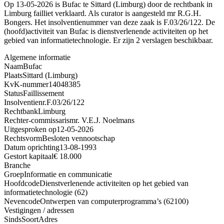
Op 13-05-2026 is Bufac te Sittard (Limburg) door de rechtbank in
Limburg failliet verklaard. Als curator is aangesteld mr R.G.H.
Bongers. Het insolventienummer van deze zaak is F.03/26/122. De
(hoofd)activiteit van Bufac is dienstverlenende activiteiten op het
gebied van informatietechnologie. Er zijn 2 verslagen beschikbaar.
Algemene informatie
Naam
Bufac
Plaats
Sittard (Limburg)
KvK-nummer
14048385
Status
Faillissement
Insolventienr.
F.03/26/122
Rechtbank
Limburg
Rechter-commissaris
mr. V.E.J. Noelmans
Uitgesproken op
12-05-2026
Rechtsvorm
Besloten vennootschap
Datum oprichting
13-08-1993
Gestort kapitaal
€ 18.000
Branche
Groep
Informatie en communicatie
Hoofdcode
Dienstverlenende activiteiten op het gebied van
informatietechnologie (62)
Nevencode
Ontwerpen van computerprogramma’s (62100)
Vestigingen / adressen
Sinds
Soort
Adres