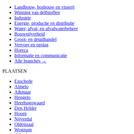
Landbouw, bosbouw en visserij
Winning van delfstoffen
Industrie
Energie, productie en distributie
Water; afval- en afvalwaterbeheer
Bouwnijverheid
Groot- en detailhandel
Vervoer en opslag
Horeca
Informatie en communicatie
Alle branches →
PLAATSEN
Enschede
Almelo
Alkmaar
Hengelo
Heerhugowaard
Den Helder
Hoorn
Nijverdal
Oldenzaal
Wognum