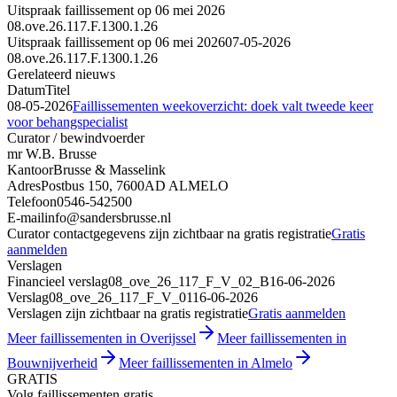
Uitspraak faillissement op 06 mei 2026
08.ove.26.117.F.1300.1.26
Uitspraak faillissement op 06 mei 2026
07-05-2026
08.ove.26.117.F.1300.1.26
Gerelateerd nieuws
Datum
Titel
08-05-2026
Faillissementen weekoverzicht: doek valt tweede keer
voor behangspecialist
Curator / bewindvoerder
mr W.B. Brusse
Kantoor
Brusse & Masselink
Adres
Postbus 150, 7600AD ALMELO
Telefoon
0546-542500
E-mail
info@sandersbrusse.nl
Curator contactgegevens zijn zichtbaar na gratis registratie
Gratis
aanmelden
Verslagen
Financieel verslag
08_ove_26_117_F_V_02_B
16-06-2026
Verslag
08_ove_26_117_F_V_01
16-06-2026
Verslagen zijn zichtbaar na gratis registratie
Gratis aanmelden
Meer faillissementen in Overijssel
Meer faillissementen in
Bouwnijverheid
Meer faillissementen in Almelo
GRATIS
Volg faillissementen gratis