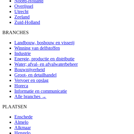
Noord-Holland
Overijssel
Utrecht
Zeeland
Zuid-Holland
BRANCHES
Landbouw, bosbouw en visserij
Winning van delfstoffen
Industrie
Energie, productie en distributie
Water; afval- en afvalwaterbeheer
Bouwnijverheid
Groot- en detailhandel
Vervoer en opslag
Horeca
Informatie en communicatie
Alle branches →
PLAATSEN
Enschede
Almelo
Alkmaar
Hengelo