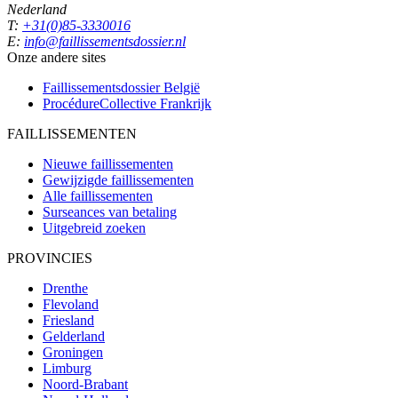
Nederland
T:
+31(0)85-3330016
E:
info@faillissementsdossier.nl
Onze andere sites
Faillissementsdossier
België
ProcédureCollective
Frankrijk
FAILLISSEMENTEN
Nieuwe faillissementen
Gewijzigde faillissementen
Alle faillissementen
Surseances van betaling
Uitgebreid zoeken
PROVINCIES
Drenthe
Flevoland
Friesland
Gelderland
Groningen
Limburg
Noord-Brabant