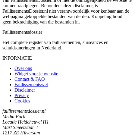
van FaillissementsDossier.nl of met de onmogelijkheid de website te
kunnen raadplegen. Behoudens deze disclaimer, is
FaillissementsDossier.nl niet verantwoordelijk voor kenbaar aan de
webpagina gekoppelde bestanden van derden. Koppeling houdt
geen bekrachtiging van die bestanden in.
Faillissements
dossier
Het complete register van faillissementen, surseances en
schuldsaneringen in Nederland.
INFORMATIE
Over ons
Widget voor je website
Contact & FAQ
Faillissementswet
Disclaimer
Privacy
Cookies
faillissementsdossier.nl
Media Park
Locatie Heideheuvel H1
Mart Smeetslaan 1
1217 ZE Hilversum