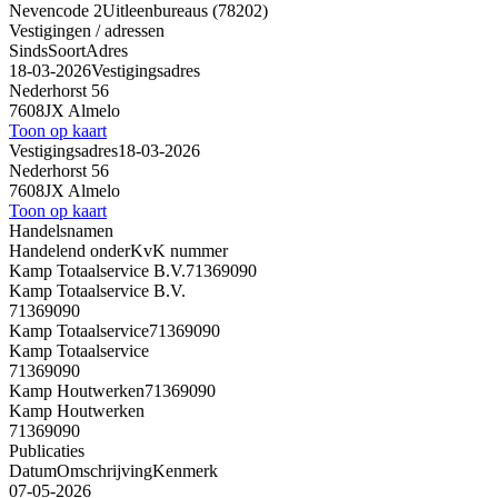
Nevencode 2
Uitleenbureaus (78202)
Vestigingen / adressen
Sinds
Soort
Adres
18-03-2026
Vestigingsadres
Nederhorst 56
7608JX Almelo
Toon op kaart
Vestigingsadres
18-03-2026
Nederhorst 56
7608JX Almelo
Toon op kaart
Handelsnamen
Handelend onder
KvK nummer
Kamp Totaalservice B.V.
71369090
Kamp Totaalservice B.V.
71369090
Kamp Totaalservice
71369090
Kamp Totaalservice
71369090
Kamp Houtwerken
71369090
Kamp Houtwerken
71369090
Publicaties
Datum
Omschrijving
Kenmerk
07-05-2026