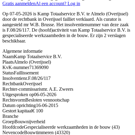
Gratis aanmelden
Al een account? Log in
Op 07-05-2026 is Kamp Totaalservice B.V. te Almelo (Overijssel)
door de rechtbank in Overijssel failliet verklaard. Als curator is
aangesteld mr W.B. Brusse. Het insolventienummer van deze zaak
is F.08/26/117. De (hoofd)activiteit van Kamp Totaalservice B.V. is
gespecialiseerde werkzaamheden in de bouw. Er zijn 2 verslagen
beschikbaar.
Algemene informatie
Naam
Kamp Totaalservice B.V.
Plaats
Almelo (Overijssel)
KvK-nummer
71369090
Status
Faillissement
Insolventienr.
F.08/26/117
Rechtbank
Overijssel
Rechter-commissaris
mr. A.E. Zweers
Uitgesproken op
06-05-2026
Rechtsvorm
Besloten vennootschap
Datum oprichting
16-06-2015
Gestort kapitaal
€ 100
Branche
Groep
Bouwnijverheid
Hoofdcode
Gespecialiseerde werkzaamheden in de bouw (43)
Nevencode
Bouwtimmeren (43320)