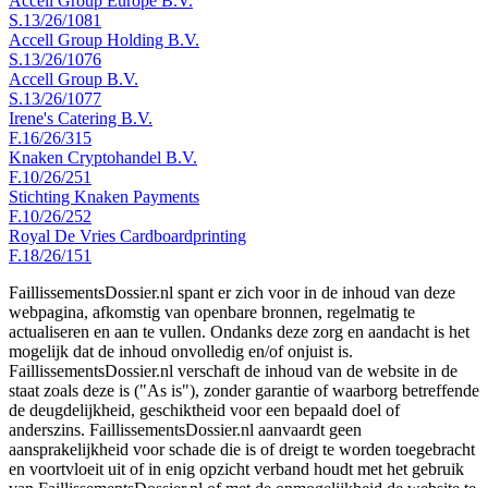
Accell Group Europe B.V.
S.13/26/1081
Accell Group Holding B.V.
S.13/26/1076
Accell Group B.V.
S.13/26/1077
Irene's Catering B.V.
F.16/26/315
Knaken Cryptohandel B.V.
F.10/26/251
Stichting Knaken Payments
F.10/26/252
Royal De Vries Cardboardprinting
F.18/26/151
FaillissementsDossier.nl spant er zich voor in de inhoud van deze
webpagina, afkomstig van openbare bronnen, regelmatig te
actualiseren en aan te vullen. Ondanks deze zorg en aandacht is het
mogelijk dat de inhoud onvolledig en/of onjuist is.
FaillissementsDossier.nl verschaft de inhoud van de website in de
staat zoals deze is ("As is"), zonder garantie of waarborg betreffende
de deugdelijkheid, geschiktheid voor een bepaald doel of
anderszins. FaillissementsDossier.nl aanvaardt geen
aansprakelijkheid voor schade die is of dreigt te worden toegebracht
en voortvloeit uit of in enig opzicht verband houdt met het gebruik