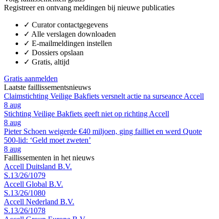
Registreer en ontvang meldingen bij nieuwe publicaties
✓
Curator contactgegevens
✓
Alle verslagen downloaden
✓
E-mailmeldingen instellen
✓
Dossiers opslaan
✓
Gratis, altijd
Gratis aanmelden
Laatste faillissementsnieuws
Claimstichting Veilige Bakfiets versnelt actie na surseance Accell
8 aug
Stichting Veilige Bakfiets geeft niet op richting Accell
8 aug
Pieter Schoen weigerde €40 miljoen, ging failliet en werd Quote
500-lid: ‘Geld moet zweten’
8 aug
Faillissementen in het nieuws
Accell Duitsland B.V.
S.13/26/1079
Accell Global B.V.
S.13/26/1080
Accell Nederland B.V.
S.13/26/1078