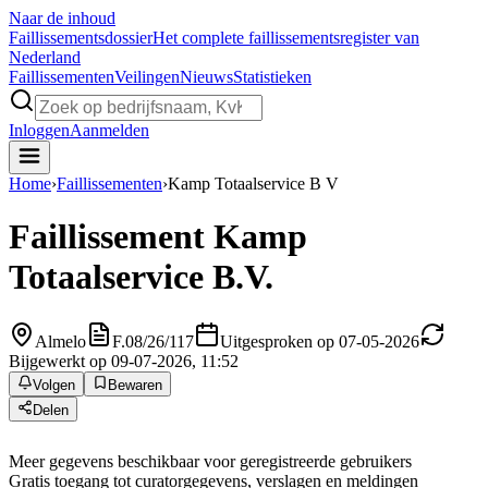
Naar de inhoud
Faillissements
dossier
Het complete faillissementsregister van
Nederland
Faillissementen
Veilingen
Nieuws
Statistieken
Inloggen
Aanmelden
Home
›
Faillissementen
›
Kamp Totaalservice B V
Faillissement
Kamp
Totaalservice B.V.
Almelo
F.08/26/117
Uitgesproken op 07-05-2026
Bijgewerkt op 09-07-2026, 11:52
Volgen
Bewaren
Delen
Meer gegevens beschikbaar voor geregistreerde gebruikers
Gratis toegang tot curatorgegevens, verslagen en meldingen