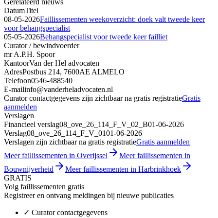
Gerelateerd nieuws
Datum
Titel
08-05-2026
Faillissementen weekoverzicht: doek valt tweede keer
voor behangspecialist
05-05-2026
Behangspecialist voor tweede keer failliet
Curator / bewindvoerder
mr A.P.H. Spoor
Kantoor
Van der Hel advocaten
Adres
Postbus 214, 7600AE ALMELO
Telefoon
0546-488540
E-mail
info@vanderheladvocaten.nl
Curator contactgegevens zijn zichtbaar na gratis registratie
Gratis
aanmelden
Verslagen
Financieel verslag
08_ove_26_114_F_V_02_B
01-06-2026
Verslag
08_ove_26_114_F_V_01
01-06-2026
Verslagen zijn zichtbaar na gratis registratie
Gratis aanmelden
Meer faillissementen in Overijssel
Meer faillissementen in
Bouwnijverheid
Meer faillissementen in Harbrinkhoek
GRATIS
Volg faillissementen gratis
Registreer en ontvang meldingen bij nieuwe publicaties
✓
Curator contactgegevens