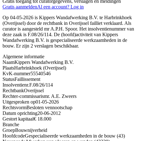
Gratis toegang tot curatorgegevens, verslagen en meldingen
Gratis aanmelden
Al een account? Log in
Op 04-05-2026 is Kippers Wandafwerking B.V. te Harbrinkhoek
(Overijssel) door de rechtbank in Overijssel failliet verklaard. Als
curator is aangesteld mr A.P.H. Spoor. Het insolventienummer van
deze zaak is F.08/26/114. De (hoofd)activiteit van Kippers
Wandafwerking B.V. is gespecialiseerde werkzaamheden in de
bouw. Er zijn 2 verslagen beschikbaar.
Algemene informatie
Naam
Kippers Wandafwerking B.V.
Plaats
Harbrinkhoek (Overijssel)
KvK-nummer
55540546
Status
Faillissement
Insolventienr.
F.08/26/114
Rechtbank
Overijssel
Rechter-commissaris
mr. A.E. Zweers
Uitgesproken op
01-05-2026
Rechtsvorm
Besloten vennootschap
Datum oprichting
20-06-2012
Gestort kapitaal
€ 18.000
Branche
Groep
Bouwnijverheid
Hoofdcode
Gespecialiseerde werkzaamheden in de bouw (43)