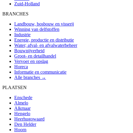
Zuid-Holland
BRANCHES
Landbouw, bosbouw en visserij
Winning van delfstoffen
Industrie
Energie, productie en distributie
Water; afval- en afvalwaterbeheer
Bouwnijverheid
Groot- en detailhandel
Vervoer en opslag
Horeca
Informatie en communicatie
Alle branches →
PLAATSEN
Enschede
Almelo
Alkmaar
Hengelo
Heerhugowaard
Den Helder
Hoorn