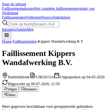
Naar de inhoud
Faillissements
dossier
Het complete faillissementsregister van
Nederland
Faillissementen
Veilingen
Nieuws
Statistieken
Inloggen
Aanmelden
Home
›
Faillissementen
›
Kippers Wandafwerking B V
Faillissement
Kippers
Wandafwerking B.V.
Harbrinkhoek
F.08/26/114
Uitgesproken op 04-05-2026
Bijgewerkt op 09-07-2026, 11:50
Volgen
Bewaren
Delen
Meer gegevens beschikbaar voor geregistreerde gebruikers