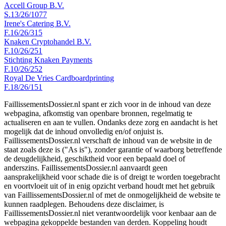
Accell Group B.V.
S.13/26/1077
Irene's Catering B.V.
F.16/26/315
Knaken Cryptohandel B.V.
F.10/26/251
Stichting Knaken Payments
F.10/26/252
Royal De Vries Cardboardprinting
F.18/26/151
FaillissementsDossier.nl spant er zich voor in de inhoud van deze
webpagina, afkomstig van openbare bronnen, regelmatig te
actualiseren en aan te vullen. Ondanks deze zorg en aandacht is het
mogelijk dat de inhoud onvolledig en/of onjuist is.
FaillissementsDossier.nl verschaft de inhoud van de website in de
staat zoals deze is ("As is"), zonder garantie of waarborg betreffende
de deugdelijkheid, geschiktheid voor een bepaald doel of
anderszins. FaillissementsDossier.nl aanvaardt geen
aansprakelijkheid voor schade die is of dreigt te worden toegebracht
en voortvloeit uit of in enig opzicht verband houdt met het gebruik
van FaillissementsDossier.nl of met de onmogelijkheid de website te
kunnen raadplegen. Behoudens deze disclaimer, is
FaillissementsDossier.nl niet verantwoordelijk voor kenbaar aan de
webpagina gekoppelde bestanden van derden. Koppeling houdt