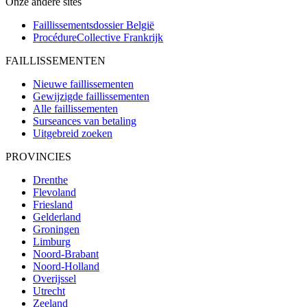
Onze andere sites
Faillissementsdossier
België
ProcédureCollective
Frankrijk
FAILLISSEMENTEN
Nieuwe faillissementen
Gewijzigde faillissementen
Alle faillissementen
Surseances van betaling
Uitgebreid zoeken
PROVINCIES
Drenthe
Flevoland
Friesland
Gelderland
Groningen
Limburg
Noord-Brabant
Noord-Holland
Overijssel
Utrecht
Zeeland