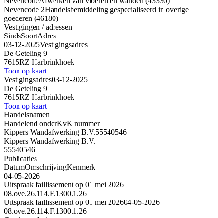
Nevencode
Afwerken van vloeren en wanden (43330)
Nevencode 2
Handelsbemiddeling gespecialiseerd in overige
goederen (46180)
Vestigingen / adressen
Sinds
Soort
Adres
03-12-2025
Vestigingsadres
De Geteling 9
7615RZ Harbrinkhoek
Toon op kaart
Vestigingsadres
03-12-2025
De Geteling 9
7615RZ Harbrinkhoek
Toon op kaart
Handelsnamen
Handelend onder
KvK nummer
Kippers Wandafwerking B.V.
55540546
Kippers Wandafwerking B.V.
55540546
Publicaties
Datum
Omschrijving
Kenmerk
04-05-2026
Uitspraak faillissement op 01 mei 2026
08.ove.26.114.F.1300.1.26
Uitspraak faillissement op 01 mei 2026
04-05-2026
08.ove.26.114.F.1300.1.26