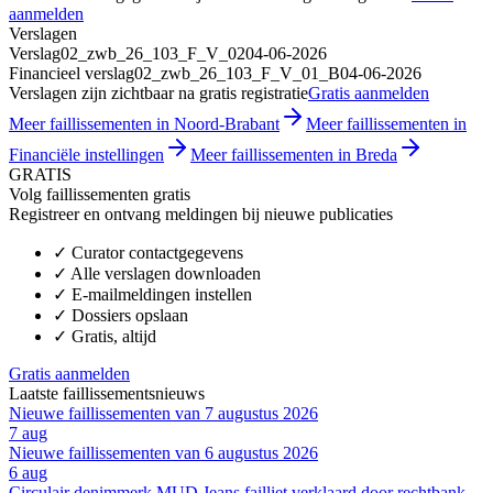
aanmelden
Verslagen
Verslag
02_zwb_26_103_F_V_02
04-06-2026
Financieel verslag
02_zwb_26_103_F_V_01_B
04-06-2026
Verslagen zijn zichtbaar na gratis registratie
Gratis aanmelden
Meer faillissementen in Noord-Brabant
Meer faillissementen in
Financiële instellingen
Meer faillissementen in Breda
GRATIS
Volg faillissementen gratis
Registreer en ontvang meldingen bij nieuwe publicaties
✓
Curator contactgegevens
✓
Alle verslagen downloaden
✓
E-mailmeldingen instellen
✓
Dossiers opslaan
✓
Gratis, altijd
Gratis aanmelden
Laatste faillissementsnieuws
Nieuwe faillissementen van 7 augustus 2026
7 aug
Nieuwe faillissementen van 6 augustus 2026
6 aug
Circulair denimmerk MUD Jeans failliet verklaard door rechtbank