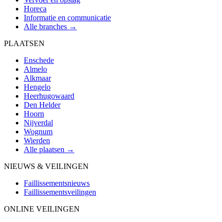
Horeca
Informatie en communicatie
Alle branches →
PLAATSEN
Enschede
Almelo
Alkmaar
Hengelo
Heerhugowaard
Den Helder
Hoorn
Nijverdal
Wognum
Wierden
Alle plaatsen →
NIEUWS & VEILINGEN
Faillissementsnieuws
Faillissementsveilingen
ONLINE VEILINGEN