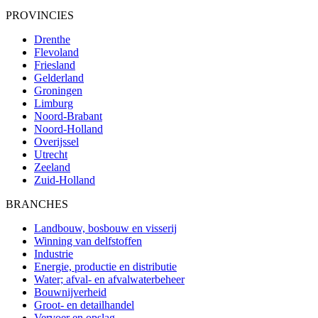
PROVINCIES
Drenthe
Flevoland
Friesland
Gelderland
Groningen
Limburg
Noord-Brabant
Noord-Holland
Overijssel
Utrecht
Zeeland
Zuid-Holland
BRANCHES
Landbouw, bosbouw en visserij
Winning van delfstoffen
Industrie
Energie, productie en distributie
Water; afval- en afvalwaterbeheer
Bouwnijverheid
Groot- en detailhandel
Vervoer en opslag