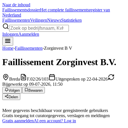
Naar de inhoud
Faillissements
dossier
Het complete faillissementsregister van
Nederland
Faillissementen
Veilingen
Nieuws
Statistieken
Inloggen
Aanmelden
Home
›
Faillissementen
›
Zorginvest B V
Faillissement
Zorginvest B.V.
Breda
F.02/26/103
Uitgesproken op 22-04-2026
Bijgewerkt op 09-07-2026, 11:50
Volgen
Bewaren
Delen
Meer gegevens beschikbaar voor geregistreerde gebruikers
Gratis toegang tot curatorgegevens, verslagen en meldingen
Gratis aanmelden
Al een account? Log in