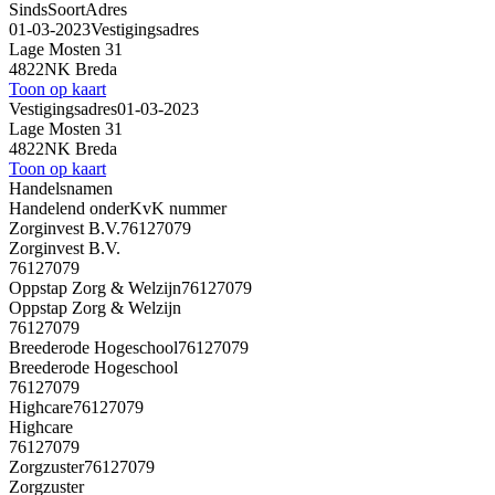
Sinds
Soort
Adres
01-03-2023
Vestigingsadres
Lage Mosten 31
4822NK Breda
Toon op kaart
Vestigingsadres
01-03-2023
Lage Mosten 31
4822NK Breda
Toon op kaart
Handelsnamen
Handelend onder
KvK nummer
Zorginvest B.V.
76127079
Zorginvest B.V.
76127079
Oppstap Zorg & Welzijn
76127079
Oppstap Zorg & Welzijn
76127079
Breederode Hogeschool
76127079
Breederode Hogeschool
76127079
Highcare
76127079
Highcare
76127079
Zorgzuster
76127079
Zorgzuster