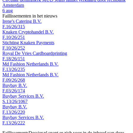
Amsterdam
6 aug
Faillissementen in het nieuws
Irene's Catering B.V.
F.16/26/315
Knaken Cryptohandel B.V.
F.10/26/251
Stichting Knaken Payments
F.10/26/252
Royal De Vries Cardboardprinting
F.18/26/151
Md Fashion Netherlands B.V.
F.13/26/235
Md Fashion Netherlands B.V.
F.09/26/268
Buybay B.V.
F.03/26/174
Buybay Services B.V.
S.13/26/1067
Buybay B.V.
F.13/26/220
Buybay Services B.V.
F.13/26/222
FaillissementsDossier.nl spant er zich voor in de inhoud van deze