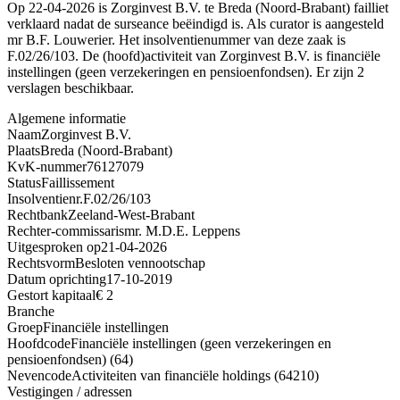
Op 22-04-2026 is Zorginvest B.V. te Breda (Noord-Brabant) failliet
verklaard nadat de surseance beëindigd is. Als curator is aangesteld
mr B.F. Louwerier. Het insolventienummer van deze zaak is
F.02/26/103. De (hoofd)activiteit van Zorginvest B.V. is financiële
instellingen (geen verzekeringen en pensioenfondsen). Er zijn 2
verslagen beschikbaar.
Algemene informatie
Naam
Zorginvest B.V.
Plaats
Breda (Noord-Brabant)
KvK-nummer
76127079
Status
Faillissement
Insolventienr.
F.02/26/103
Rechtbank
Zeeland-West-Brabant
Rechter-commissaris
mr. M.D.E. Leppens
Uitgesproken op
21-04-2026
Rechtsvorm
Besloten vennootschap
Datum oprichting
17-10-2019
Gestort kapitaal
€ 2
Branche
Groep
Financiële instellingen
Hoofdcode
Financiële instellingen (geen verzekeringen en
pensioenfondsen) (64)
Nevencode
Activiteiten van financiële holdings (64210)
Vestigingen / adressen