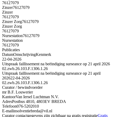
76127079
Zinzer
76127079
Zinzer
76127079
Zinzer Zorg
76127079
Zinzer Zorg
76127079
Nursestation
76127079
Nursestation
76127079
Publicaties
Datum
Omschrijving
Kenmerk
22-04-2026
Uitspraak faillissement na beëindiging surseance op 21 april 2026
02.zwb.26.103.F.1306.1.26
Uitspraak faillissement na beëindiging surseance op 21 april
2026
22-04-2026
02.zwb.26.103.F.1306.1.26
Curator / bewindvoerder
mr B.F. Louwerier
Kantoor
Van Iersel Luchtman N.V.
Adres
Postbus 4810, 4803EV BREDA
Telefoon
076-5202010
E-mail
insolventiebreda@vil.nl
Curator contactgegevens zijn zichtbaar na gratis registratie
Gratis