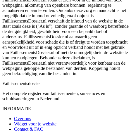
webpagina, afkomstig van openbare bronnen, regelmatig te
actualiseren en aan te vullen. Ondanks deze zorg en aandacht is het
mogelijk dat de inhoud onvolledig en/of onjuist is.
FaillissementsDossier.nl verschaft de inhoud van de website in de
staat zoals deze is ("As is"), zonder garantie of waarborg betreffende
de deugdelijkheid, geschiktheid voor een bepaald doel of
anderszins. FaillissementsDossier.nl aanvaardt geen
aansprakelijkheid voor schade die is of dreigt te worden toegebracht
en voortvloeit uit of in enig opzicht verband houdt met het gebruik
van FaillissementsDossier.nl of met de onmogelijkheid de website te
kunnen raadplegen. Behoudens deze disclaimer, is
FaillissementsDossier.nl niet verantwoordelijk voor kenbaar aan de
webpagina gekoppelde bestanden van derden. Koppeling houdt
geen bekrachtiging van die bestanden in.
Faillissements
dossier
Het complete register van faillissementen, surseances en
schuldsaneringen in Nederland.
INFORMATIE
Over ons
Widget voor je website
Contact & FAQ