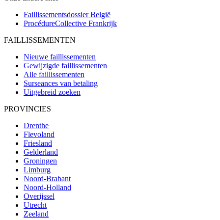
Faillissementsdossier
België
ProcédureCollective
Frankrijk
FAILLISSEMENTEN
Nieuwe faillissementen
Gewijzigde faillissementen
Alle faillissementen
Surseances van betaling
Uitgebreid zoeken
PROVINCIES
Drenthe
Flevoland
Friesland
Gelderland
Groningen
Limburg
Noord-Brabant
Noord-Holland
Overijssel
Utrecht
Zeeland