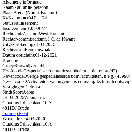
Algemene informatie
Naam
Natuurlijk persoon
Plaats
Breda (Noord-Brabant)
KvK-nummer
84711124
Status
Faillissement
Insolventienr.
F.02/26/74
Rechtbank
Zeeland-West-Brabant
Rechter-commissaris
mr. I.C. de Kwant
Uitgesproken op
24-03-2026
Rechtsvorm
Eenmanszaak
Datum oprichting
01-12-2021
Branche
Groep
Bouwnijverheid
Hoofdcode
Gespecialiseerde werkzaamheden in de bouw (43)
Nevencode
Overige gespecialiseerde bouwactiviteiten, n.e.g. (43990)
Nevencode 2
Activiteiten van ingenieurs en overig technisch ontwerp
Vestigingen / adressen
Sinds
Soort
Adres
24-03-2026
Woonadres
Claudius Prinsenlaan 10 A
4811DJ Breda
Toon op kaart
Woonadres
24-03-2026
Claudius Prinsenlaan 10 A
4811DJ Breda