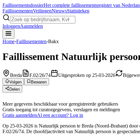
Faillissements
dossier
Het complete faillissementsregister van Nederla
Faillissementen
Veilingen
Nieuws
Statistieken
Inloggen
Aanmelden
Home
›
Faillissementen
›
Bakx
Faillissement
Natuurlijk persoo
Breda
F.02/26/74
Uitgesproken op 25-03-2026
Bijgewer
Volgen
Bewaren
Delen
Meer gegevens beschikbaar voor geregistreerde gebruikers
Gratis toegang tot curatorgegevens, verslagen en meldingen
Gratis aanmelden
Al een account? Log in
Op 25-03-2026 is Natuurlijk persoon te Breda (Noord-Brabant) door d
F.02/26/74. De (hoofd)activiteit van Natuurlijk persoon is gespecial