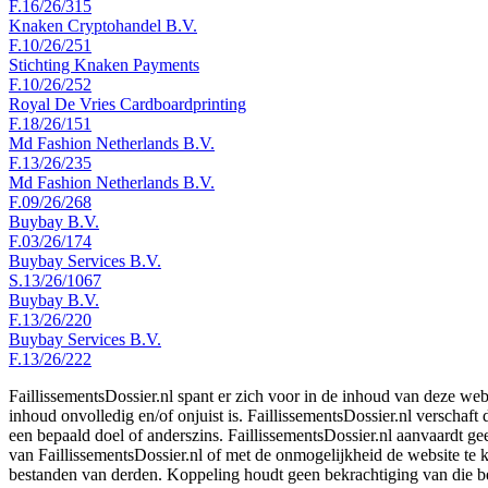
F.16/26/315
Knaken Cryptohandel B.V.
F.10/26/251
Stichting Knaken Payments
F.10/26/252
Royal De Vries Cardboardprinting
F.18/26/151
Md Fashion Netherlands B.V.
F.13/26/235
Md Fashion Netherlands B.V.
F.09/26/268
Buybay B.V.
F.03/26/174
Buybay Services B.V.
S.13/26/1067
Buybay B.V.
F.13/26/220
Buybay Services B.V.
F.13/26/222
FaillissementsDossier.nl spant er zich voor in de inhoud van deze we
inhoud onvolledig en/of onjuist is. FaillissementsDossier.nl verschaft
een bepaald doel of anderszins. FaillissementsDossier.nl aanvaardt gee
van FaillissementsDossier.nl of met de onmogelijkheid de website te
bestanden van derden. Koppeling houdt geen bekrachtiging van die b