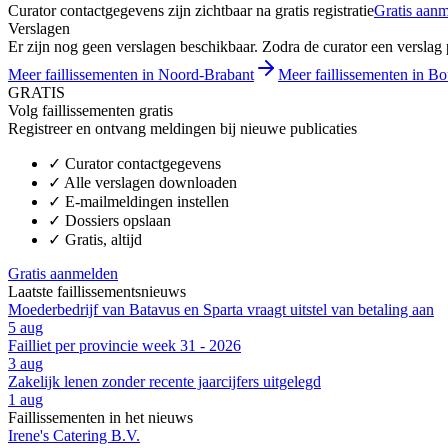
Curator contactgegevens zijn zichtbaar na gratis registratie
Gratis aan
Verslagen
Er zijn nog geen verslagen beschikbaar. Zodra de curator een verslag pu
Meer faillissementen in Noord-Brabant
Meer faillissementen in B
GRATIS
Volg faillissementen gratis
Registreer en ontvang meldingen bij nieuwe publicaties
✓
Curator contactgegevens
✓
Alle verslagen downloaden
✓
E-mailmeldingen instellen
✓
Dossiers opslaan
✓
Gratis, altijd
Gratis aanmelden
Laatste faillissementsnieuws
Moederbedrijf van Batavus en Sparta vraagt uitstel van betaling aan
5 aug
Failliet per provincie week 31 - 2026
3 aug
Zakelijk lenen zonder recente jaarcijfers uitgelegd
1 aug
Faillissementen in het nieuws
Irene's Catering B.V.