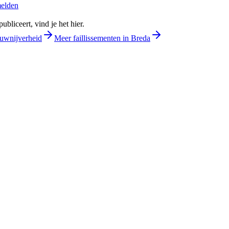
melden
bliceert, vind je het hier.
ouwnijverheid
Meer faillissementen in Breda