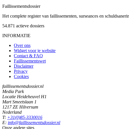
Faillissements
dossier
Het complete register van faillissementen, surseances en schuldsaner
54.871
actieve dossiers
INFORMATIE
Over ons
Widget voor je website
Contact & FAQ
Faillissementswet
Disclaimer
Privacy
Cookies
faillissementsdossier.nl
Media Park
Locatie Heideheuvel H1
Mart Smeetslaan 1
1217 ZE Hilversum
Nederland
T:
+31(0)85-3330016
E:
info@faillissementsdossier.nl
Onze andere sites