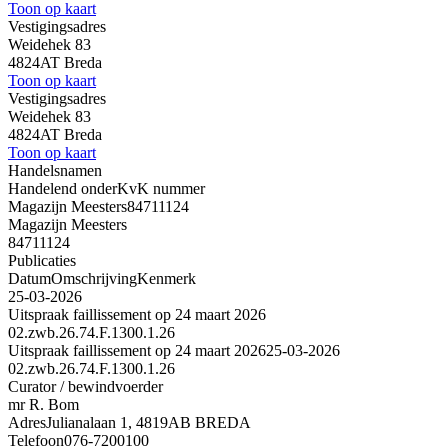
Toon op kaart
Vestigingsadres
Weidehek 83
4824AT Breda
Toon op kaart
Vestigingsadres
Weidehek 83
4824AT Breda
Toon op kaart
Handelsnamen
Handelend onder
KvK nummer
Magazijn Meesters
84711124
Magazijn Meesters
84711124
Publicaties
Datum
Omschrijving
Kenmerk
25-03-2026
Uitspraak faillissement op 24 maart 2026
02.zwb.26.74.F.1300.1.26
Uitspraak faillissement op 24 maart 2026
25-03-2026
02.zwb.26.74.F.1300.1.26
Curator / bewindvoerder
mr R. Bom
Adres
Julianalaan 1, 4819AB BREDA
Telefoon
076-7200100