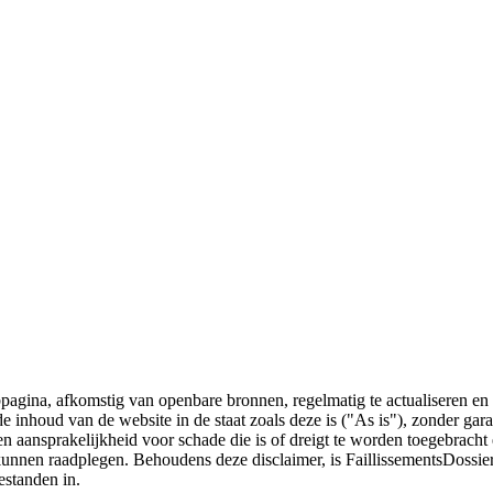
bpagina, afkomstig van openbare bronnen, regelmatig te actualiseren en 
 de inhoud van de website in de staat zoals deze is ("As is"), zonder ga
n aansprakelijkheid voor schade die is of dreigt te worden toegebracht 
 kunnen raadplegen. Behoudens deze disclaimer, is FaillissementsDossi
estanden in.