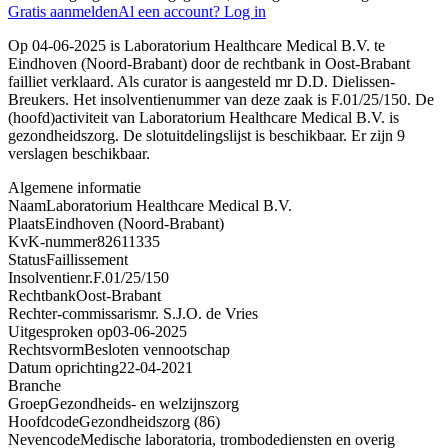
Gratis aanmelden
Al een account? Log in
Op 04-06-2025 is Laboratorium Healthcare Medical B.V. te
Eindhoven (Noord-Brabant) door de rechtbank in Oost-Brabant
failliet verklaard. Als curator is aangesteld mr D.D. Dielissen-
Breukers. Het insolventienummer van deze zaak is F.01/25/150. De
(hoofd)activiteit van Laboratorium Healthcare Medical B.V. is
gezondheidszorg. De slotuitdelingslijst is beschikbaar. Er zijn 9
verslagen beschikbaar.
Algemene informatie
Naam
Laboratorium Healthcare Medical B.V.
Plaats
Eindhoven (Noord-Brabant)
KvK-nummer
82611335
Status
Faillissement
Insolventienr.
F.01/25/150
Rechtbank
Oost-Brabant
Rechter-commissaris
mr. S.J.O. de Vries
Uitgesproken op
03-06-2025
Rechtsvorm
Besloten vennootschap
Datum oprichting
22-04-2021
Branche
Groep
Gezondheids- en welzijnszorg
Hoofdcode
Gezondheidszorg (86)
Nevencode
Medische laboratoria, trombodediensten en overig