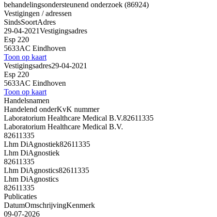
behandelingsondersteunend onderzoek (86924)
Vestigingen / adressen
Sinds
Soort
Adres
29-04-2021
Vestigingsadres
Esp 220
5633AC Eindhoven
Toon op kaart
Vestigingsadres
29-04-2021
Esp 220
5633AC Eindhoven
Toon op kaart
Handelsnamen
Handelend onder
KvK nummer
Laboratorium Healthcare Medical B.V.
82611335
Laboratorium Healthcare Medical B.V.
82611335
Lhm DiAgnostiek
82611335
Lhm DiAgnostiek
82611335
Lhm DiAgnostics
82611335
Lhm DiAgnostics
82611335
Publicaties
Datum
Omschrijving
Kenmerk
09-07-2026