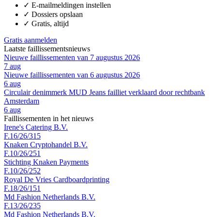
✓
E-mailmeldingen instellen
✓
Dossiers opslaan
✓
Gratis, altijd
Gratis aanmelden
Laatste faillissementsnieuws
Nieuwe faillissementen van 7 augustus 2026
7 aug
Nieuwe faillissementen van 6 augustus 2026
6 aug
Circulair denimmerk MUD Jeans failliet verklaard door rechtbank
Amsterdam
6 aug
Faillissementen in het nieuws
Irene's Catering B.V.
F.16/26/315
Knaken Cryptohandel B.V.
F.10/26/251
Stichting Knaken Payments
F.10/26/252
Royal De Vries Cardboardprinting
F.18/26/151
Md Fashion Netherlands B.V.
F.13/26/235
Md Fashion Netherlands B.V.