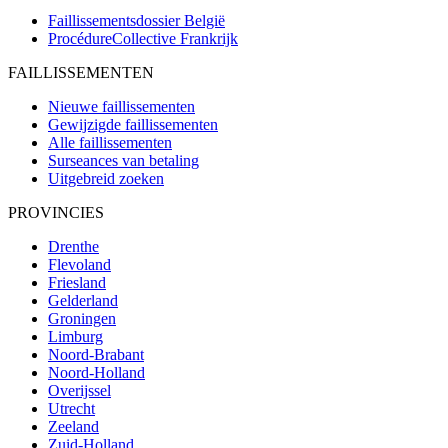
Faillissementsdossier
België
ProcédureCollective
Frankrijk
FAILLISSEMENTEN
Nieuwe faillissementen
Gewijzigde faillissementen
Alle faillissementen
Surseances van betaling
Uitgebreid zoeken
PROVINCIES
Drenthe
Flevoland
Friesland
Gelderland
Groningen
Limburg
Noord-Brabant
Noord-Holland
Overijssel
Utrecht
Zeeland
Zuid-Holland