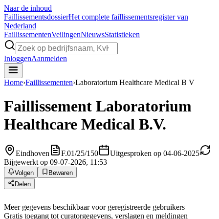
Naar de inhoud
Faillissements
dossier
Het complete faillissementsregister van
Nederland
Faillissementen
Veilingen
Nieuws
Statistieken
Inloggen
Aanmelden
Home
›
Faillissementen
›
Laboratorium Healthcare Medical B V
Faillissement
Laboratorium
Healthcare Medical B.V.
Eindhoven
F.01/25/150
Uitgesproken op 04-06-2025
Bijgewerkt op 09-07-2026, 11:53
Volgen
Bewaren
Delen
Meer gegevens beschikbaar voor geregistreerde gebruikers
Gratis toegang tot curatorgegevens, verslagen en meldingen