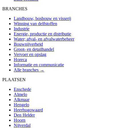
BRANCHES
Landbouw, bosbouw en visserij
Winning van delfstoffen
Industrie
Energie, productie en distributie
Water; afval- en afvalwaterbeheer
Bouwnijverheid
Groot- en detailhandel
Vervoer en opslag
Horeca
Informatie en communicatie
Alle branches →
PLAATSEN
Enschede
Almelo
Alkmaar
Hengelo
Heerhugowaard
Den Helder
Hoorn
Nijverdal