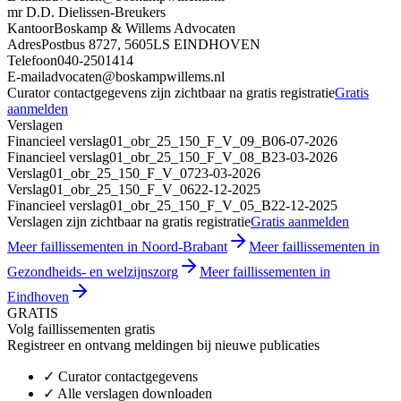
mr D.D. Dielissen-Breukers
Kantoor
Boskamp & Willems Advocaten
Adres
Postbus 8727, 5605LS EINDHOVEN
Telefoon
040-2501414
E-mail
advocaten@boskampwillems.nl
Curator contactgegevens zijn zichtbaar na gratis registratie
Gratis
aanmelden
Verslagen
Financieel verslag
01_obr_25_150_F_V_09_B
06-07-2026
Financieel verslag
01_obr_25_150_F_V_08_B
23-03-2026
Verslag
01_obr_25_150_F_V_07
23-03-2026
Verslag
01_obr_25_150_F_V_06
22-12-2025
Financieel verslag
01_obr_25_150_F_V_05_B
22-12-2025
Verslagen zijn zichtbaar na gratis registratie
Gratis aanmelden
Meer faillissementen in Noord-Brabant
Meer faillissementen in
Gezondheids- en welzijnszorg
Meer faillissementen in
Eindhoven
GRATIS
Volg faillissementen gratis
Registreer en ontvang meldingen bij nieuwe publicaties
✓
Curator contactgegevens
✓
Alle verslagen downloaden