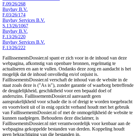
F.09/26/268
Buybay B.V.
F.03/26/174
Buybay Services B.V.
S.13/26/1067
Buybay B.V.
F.13/26/220
Buybay Services B.V.
F.13/26/222
FaillissementsDossier.nl spant er zich voor in de inhoud van deze
webpagina, afkomstig van openbare bronnen, regelmatig te
actualiseren en aan te vullen. Ondanks deze zorg en aandacht is het
mogelijk dat de inhoud onvolledig en/of onjuist is.
FaillissementsDossier.nl verschaft de inhoud van de website in de
staat zoals deze is ("As is"), zonder garantie of waarborg betreffende
de deugdelijkheid, geschiktheid voor een bepaald doel of
anderszins. FaillissementsDossier.nl aanvaardt geen
aansprakelijkheid voor schade die is of dreigt te worden toegebracht
en voortvloeit uit of in enig opzicht verband houdt met het gebruik
van FaillissementsDossier.nl of met de onmogelijkheid de website te
kunnen raadplegen. Behoudens deze disclaimer, is
FaillissementsDossier.nl niet verantwoordelijk voor kenbaar aan de
webpagina gekoppelde bestanden van derden. Koppeling houdt
geen bekrachtiging van die bestanden in.