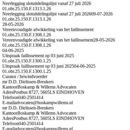
Neerlegging slotuitdelingslijst vanaf 27 juli 2026
01.obr.25.150.F.1313.1.26
Neerlegging slotuitdelingslijst vanaf 27 juli 2026
09-07-2026
01.obr.25.150.F.1313.1.26
28-05-2026
Vereenvoudigde afwikkeling van het faillissement
01.obr.25.150.F.1308.1.26
Vereenvoudigde afwikkeling van het faillissement
28-05-2026
01.obr.25.150.F.1308.1.26
04-06-2025
Uitspraak faillissement op 03 juni 2025
01.obr.25.150.F.1300.1.25
Uitspraak faillissement op 03 juni 2025
04-06-2025
01.obr.25.150.F.1300.1.25
Curator / bewindvoerder
mr D.D. Dielissen-Breukers
Kantoor
Boskamp & Willems Advocaten
Adres
Postbus 8727, 5605LS EINDHOVEN
Telefoon
040-2501414
E-mail
advocaten@boskampwillems.nl
mr D.D. Dielissen-Breukers
Kantoor
Boskamp & Willems Advocaten
Adres
Postbus 8727, 5605LS EINDHOVEN
Telefoon
040-2501414
E-mail
advocaten@boskampwillems.nl