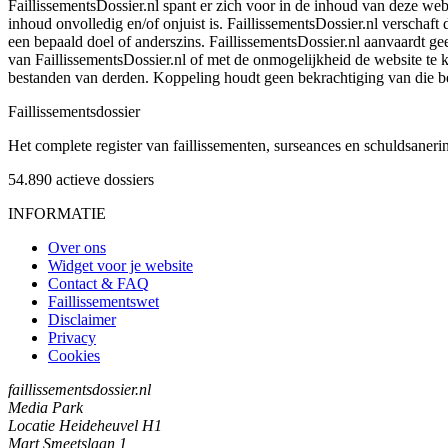
FaillissementsDossier.nl spant er zich voor in de inhoud van deze we
inhoud onvolledig en/of onjuist is. FaillissementsDossier.nl verschaft
een bepaald doel of anderszins. FaillissementsDossier.nl aanvaardt gee
van FaillissementsDossier.nl of met de onmogelijkheid de website te
bestanden van derden. Koppeling houdt geen bekrachtiging van die b
Faillissements
dossier
Het complete register van faillissementen, surseances en schuldsaner
54.890
actieve dossiers
INFORMATIE
Over ons
Widget voor je website
Contact & FAQ
Faillissementswet
Disclaimer
Privacy
Cookies
faillissementsdossier.nl
Media Park
Locatie Heideheuvel H1
Mart Smeetslaan 1