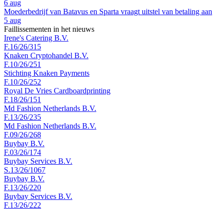
6 aug
Moederbedrijf van Batavus en Sparta vraagt uitstel van betaling aan
5 aug
Faillissementen in het nieuws
Irene's Catering B.V.
F.16/26/315
Knaken Cryptohandel B.V.
F.10/26/251
Stichting Knaken Payments
F.10/26/252
Royal De Vries Cardboardprinting
F.18/26/151
Md Fashion Netherlands B.V.
F.13/26/235
Md Fashion Netherlands B.V.
F.09/26/268
Buybay B.V.
F.03/26/174
Buybay Services B.V.
S.13/26/1067
Buybay B.V.
F.13/26/220
Buybay Services B.V.
F.13/26/222