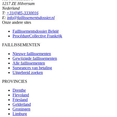
1217 ZE Hilversum
Nederland
T:
+31(0)85-3330016
E:
info@faillissementsdossier.nl
Onze andere sites
Faillissementsdossier
België
ProcédureCollective
Frankrijk
FAILLISSEMENTEN
Nieuwe faillissementen
Gewijzigde faillissementen
Alle faillissementen
Surseances van betaling
Uitgebreid zoeken
PROVINCIES
Drenthe
Flevoland
Friesland
Gelderland
Groningen
Limburg