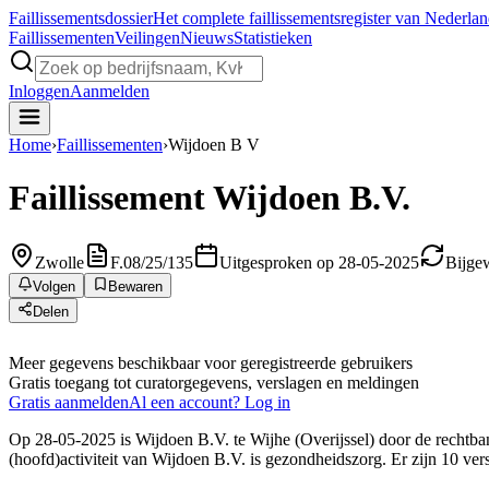
Faillissements
dossier
Het complete faillissementsregister van Nederla
Faillissementen
Veilingen
Nieuws
Statistieken
Inloggen
Aanmelden
Home
›
Faillissementen
›
Wijdoen B V
Faillissement
Wijdoen B.V.
Zwolle
F.08/25/135
Uitgesproken op 28-05-2025
Bijge
Volgen
Bewaren
Delen
Meer gegevens beschikbaar voor geregistreerde gebruikers
Gratis toegang tot curatorgegevens, verslagen en meldingen
Gratis aanmelden
Al een account? Log in
Op 28-05-2025 is Wijdoen B.V. te Wijhe (Overijssel) door de rechtban
(hoofd)activiteit van Wijdoen B.V. is gezondheidszorg. Er zijn 10 ver