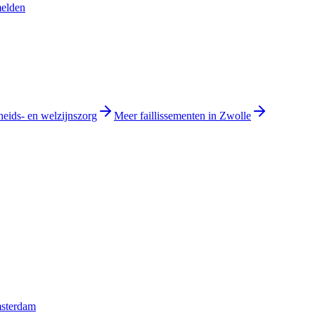
melden
heids- en welzijnszorg
Meer faillissementen in Zwolle
msterdam