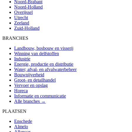
Noord-Brabant
Noord-Holland
Overijssel
Utrecht
Zeeland
Zuid-Holland
BRANCHES
Landbouw, bosbouw en visserij
Winning van delfstoffen
Industrie
Energie, productie en distributie
Water; afval- en afvalwaterbeheer
Bouwnijverheid
Groot- en detailhandel
Vervoer en opslag
Horeca
Informatie en communicatie
Alle branches →
PLAATSEN
Enschede
Almelo
Alkmaar