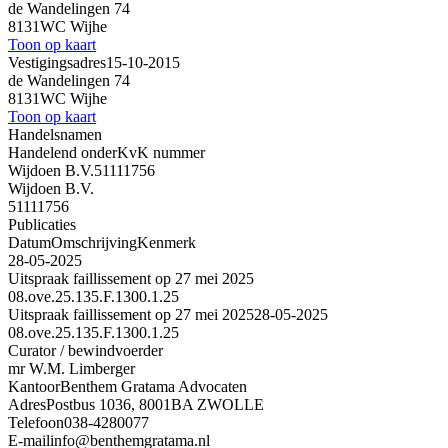
de Wandelingen 74
8131WC Wijhe
Toon op kaart
Vestigingsadres
15-10-2015
de Wandelingen 74
8131WC Wijhe
Toon op kaart
Handelsnamen
Handelend onder
KvK nummer
Wijdoen B.V.
51111756
Wijdoen B.V.
51111756
Publicaties
Datum
Omschrijving
Kenmerk
28-05-2025
Uitspraak faillissement op 27 mei 2025
08.ove.25.135.F.1300.1.25
Uitspraak faillissement op 27 mei 2025
28-05-2025
08.ove.25.135.F.1300.1.25
Curator / bewindvoerder
mr W.M. Limberger
Kantoor
Benthem Gratama Advocaten
Adres
Postbus 1036, 8001BA ZWOLLE
Telefoon
038-4280077
E-mail
info@benthemgratama.nl