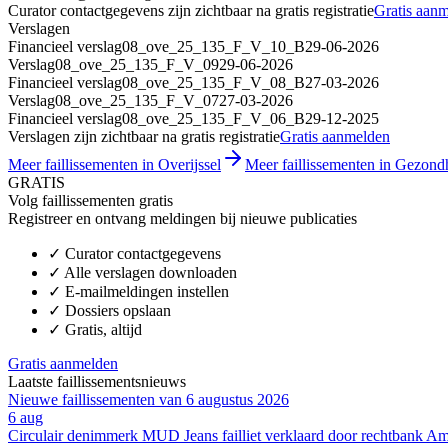
Curator contactgegevens zijn zichtbaar na gratis registratie
Gratis aan
Verslagen
Financieel verslag
08_ove_25_135_F_V_10_B
29-06-2026
Verslag
08_ove_25_135_F_V_09
29-06-2026
Financieel verslag
08_ove_25_135_F_V_08_B
27-03-2026
Verslag
08_ove_25_135_F_V_07
27-03-2026
Financieel verslag
08_ove_25_135_F_V_06_B
29-12-2025
Verslagen zijn zichtbaar na gratis registratie
Gratis aanmelden
Meer faillissementen in Overijssel
Meer faillissementen in Gezond
GRATIS
Volg faillissementen gratis
Registreer en ontvang meldingen bij nieuwe publicaties
✓
Curator contactgegevens
✓
Alle verslagen downloaden
✓
E-mailmeldingen instellen
✓
Dossiers opslaan
✓
Gratis, altijd
Gratis aanmelden
Laatste faillissementsnieuws
Nieuwe faillissementen van 6 augustus 2026
6 aug
Circulair denimmerk MUD Jeans failliet verklaard door rechtbank A