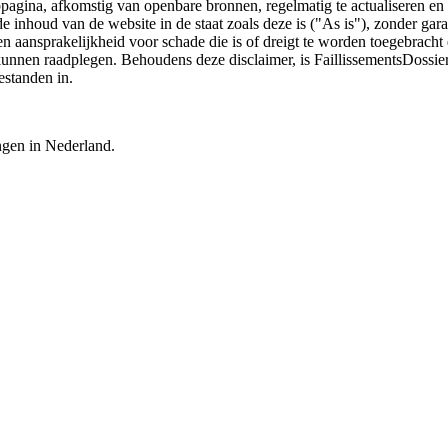
bpagina, afkomstig van openbare bronnen, regelmatig te actualiseren en 
 de inhoud van de website in de staat zoals deze is ("As is"), zonder ga
n aansprakelijkheid voor schade die is of dreigt te worden toegebracht 
 kunnen raadplegen. Behoudens deze disclaimer, is FaillissementsDossi
estanden in.
ingen in Nederland.