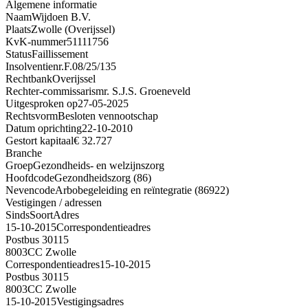
Algemene informatie
Naam
Wijdoen B.V.
Plaats
Zwolle (Overijssel)
KvK-nummer
51111756
Status
Faillissement
Insolventienr.
F.08/25/135
Rechtbank
Overijssel
Rechter-commissaris
mr. S.J.S. Groeneveld
Uitgesproken op
27-05-2025
Rechtsvorm
Besloten vennootschap
Datum oprichting
22-10-2010
Gestort kapitaal
€ 32.727
Branche
Groep
Gezondheids- en welzijnszorg
Hoofdcode
Gezondheidszorg (86)
Nevencode
Arbobegeleiding en reïntegratie (86922)
Vestigingen / adressen
Sinds
Soort
Adres
15-10-2015
Correspondentieadres
Postbus 30115
8003CC Zwolle
Correspondentieadres
15-10-2015
Postbus 30115
8003CC Zwolle
15-10-2015
Vestigingsadres