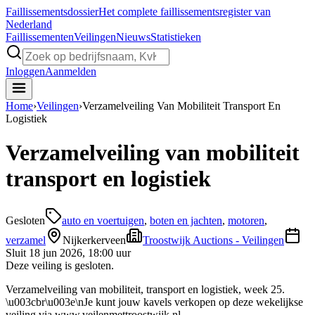
Faillissements
dossier
Het complete faillissementsregister van
Nederland
Faillissementen
Veilingen
Nieuws
Statistieken
Inloggen
Aanmelden
Home
›
Veilingen
›
Verzamelveiling Van Mobiliteit Transport En
Logistiek
Verzamelveiling van mobiliteit
transport en logistiek
Gesloten
auto en voertuigen
,
boten en jachten
,
motoren
,
verzamel
Nijkerkerveen
Troostwijk Auctions - Veilingen
Sluit
18 jun 2026, 18:00 uur
Deze veiling is gesloten.
Verzamelveiling van mobiliteit, transport en logistiek, week 25.
\u003cbr\u003e\nJe kunt jouw kavels verkopen op deze wekelijkse
veiling via www.veilenmettroostwijk.nl