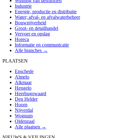
Winning van delfstoffen
Industrie
Energie, productie en distributie
Water; afval- en afvalwaterbeheer
Bouwnijverheid
Groot- en detailhandel
Vervoer en opslag
Horeca
Informatie en communicatie
Alle branches →
PLAATSEN
Enschede
Almelo
Alkmaar
Hengelo
Heerhugowaard
Den Helder
Hoorn
Nijverdal
Wognum
Oldenzaal
Alle plaatsen →
NIEUWS & VEILINGEN