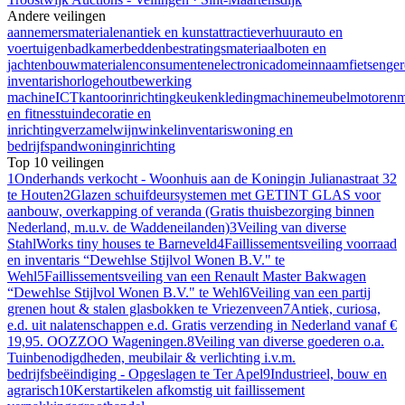
Andere veilingen
aannemersmaterialen
antiek en kunst
attractieverhuur
auto en
voertuigen
badkamer
bedden
bestratingsmateriaal
boten en
jachten
bouwmaterialen
consumentenelectronica
domeinnaam
fietsen
ge
inventaris
horloge
houtbewerking
machine
ICT
kantoorinrichting
keuken
kleding
machine
meubel
motoren
m
en fitness
tuindecoratie en
inrichting
verzamel
wijn
winkelinventaris
woning en
bedrijfspand
woninginrichting
Top 10 veilingen
1
Onderhands verkocht - Woonhuis aan de Koningin Julianastraat 32
te Houten
2
Glazen schuifdeursystemen met GETINT GLAS voor
aanbouw, overkapping of veranda (Gratis thuisbezorging binnen
Nederland, m.u.v. de Waddeneilanden)
3
Veiling van diverse
StahlWorks tiny houses te Barneveld
4
Faillissementsveiling voorraad
en inventaris “Dewehlse Stijlvol Wonen B.V." te
Wehl
5
Faillissementsveiling van een Renault Master Bakwagen
“Dewehlse Stijlvol Wonen B.V." te Wehl
6
Veiling van een partij
grenen hout & stalen glasbokken te Vriezenveen
7
Antiek, curiosa,
e.d. uit nalatenschappen e.d. Gratis verzending in Nederland vanaf €
19,95. OOZZOO Wageningen.
8
Veiling van diverse goederen o.a.
Tuinbenodigdheden, meubilair & verlichting i.v.m.
bedrijfsbeëindiging - Opgeslagen te Ter Apel
9
Industrieel, bouw en
agrarisch
10
Kerstartikelen afkomstig uit faillissement