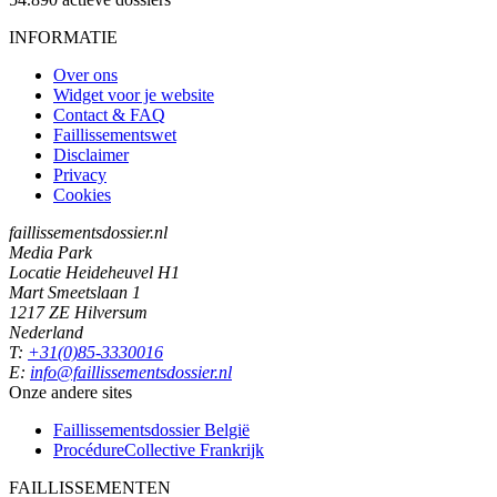
INFORMATIE
Over ons
Widget voor je website
Contact & FAQ
Faillissementswet
Disclaimer
Privacy
Cookies
faillissementsdossier.nl
Media Park
Locatie Heideheuvel H1
Mart Smeetslaan 1
1217 ZE Hilversum
Nederland
T:
+31(0)85-3330016
E:
info@faillissementsdossier.nl
Onze andere sites
Faillissementsdossier
België
ProcédureCollective
Frankrijk
FAILLISSEMENTEN