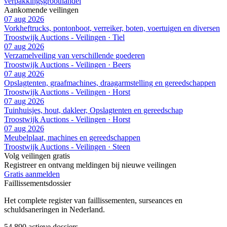
verpakkingsgroothandel
Aankomende veilingen
07 aug 2026
Vorkheftrucks, pontonboot, verreiker, boten, voertuigen en diversen
Troostwijk Auctions - Veilingen · Tiel
07 aug 2026
Verzamelveiling van verschillende goederen
Troostwijk Auctions - Veilingen · Beers
07 aug 2026
Opslagtenten, graafmachines, draagarmstelling en gereedschappen
Troostwijk Auctions - Veilingen · Horst
07 aug 2026
Tuinhuisjes, hout, dakleer, Opslagtenten en gereedschap
Troostwijk Auctions - Veilingen · Horst
07 aug 2026
Meubelplaat, machines en gereedschappen
Troostwijk Auctions - Veilingen · Steen
Volg veilingen gratis
Registreer en ontvang meldingen bij nieuwe veilingen
Gratis aanmelden
Faillissements
dossier
Het complete register van faillissementen, surseances en
schuldsaneringen in Nederland.
54.890
actieve dossiers