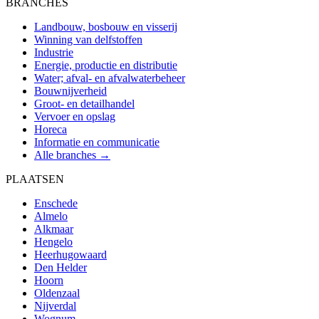
BRANCHES
Landbouw, bosbouw en visserij
Winning van delfstoffen
Industrie
Energie, productie en distributie
Water; afval- en afvalwaterbeheer
Bouwnijverheid
Groot- en detailhandel
Vervoer en opslag
Horeca
Informatie en communicatie
Alle branches →
PLAATSEN
Enschede
Almelo
Alkmaar
Hengelo
Heerhugowaard
Den Helder
Hoorn
Oldenzaal
Nijverdal
Wognum