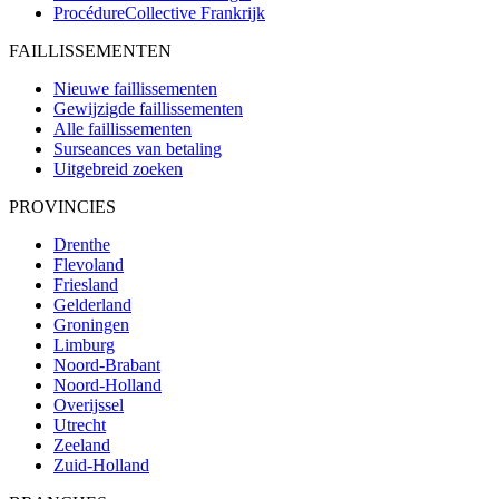
ProcédureCollective
Frankrijk
FAILLISSEMENTEN
Nieuwe faillissementen
Gewijzigde faillissementen
Alle faillissementen
Surseances van betaling
Uitgebreid zoeken
PROVINCIES
Drenthe
Flevoland
Friesland
Gelderland
Groningen
Limburg
Noord-Brabant
Noord-Holland
Overijssel
Utrecht
Zeeland
Zuid-Holland