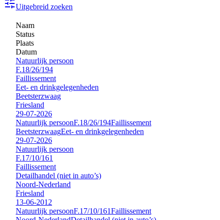
Uitgebreid zoeken
Naam
Status
Plaats
Datum
Natuurlijk persoon
F.18/26/194
Faillissement
Eet- en drinkgelegenheden
Beetsterzwaag
Friesland
29-07-2026
Natuurlijk persoon
F.18/26/194
Faillissement
Beetsterzwaag
Eet- en drinkgelegenheden
29-07-2026
Natuurlijk persoon
F.17/10/161
Faillissement
Detailhandel (niet in auto’s)
Noord-Nederland
Friesland
13-06-2012
Natuurlijk persoon
F.17/10/161
Faillissement
Noord-Nederland
Detailhandel (niet in auto’s)