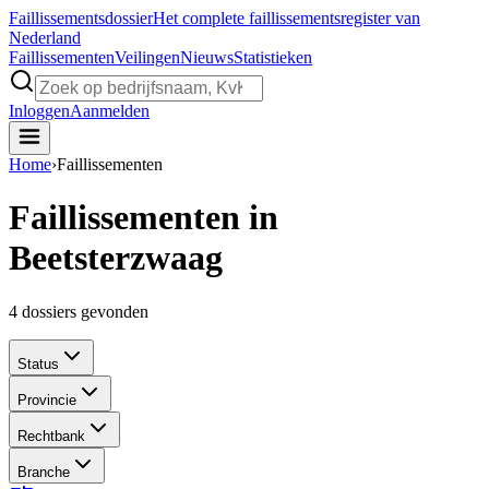
Faillissements
dossier
Het complete faillissementsregister van
Nederland
Faillissementen
Veilingen
Nieuws
Statistieken
Inloggen
Aanmelden
Home
›
Faillissementen
Faillissementen in
Beetsterzwaag
4
dossiers gevonden
Status
Provincie
Rechtbank
Branche