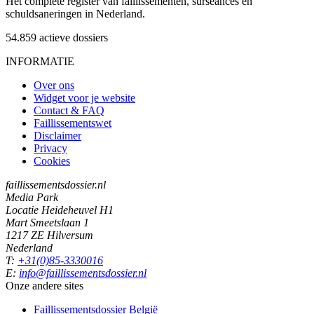
Het complete register van faillissementen, surseances en
schuldsaneringen in Nederland.
54.859
actieve dossiers
INFORMATIE
Over ons
Widget voor je website
Contact & FAQ
Faillissementswet
Disclaimer
Privacy
Cookies
faillissementsdossier.nl
Media Park
Locatie Heideheuvel H1
Mart Smeetslaan 1
1217 ZE Hilversum
Nederland
T:
+31(0)85-3330016
E:
info@faillissementsdossier.nl
Onze andere sites
Faillissementsdossier
België