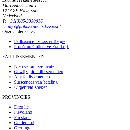
Locatie Heideheuvel H1
Mart Smeetslaan 1
1217 ZE Hilversum
Nederland
T:
+31(0)85-3330016
E:
info@faillissementsdossier.nl
Onze andere sites
Faillissementsdossier
België
ProcédureCollective
Frankrijk
FAILLISSEMENTEN
Nieuwe faillissementen
Gewijzigde faillissementen
Alle faillissementen
Surseances van betaling
Uitgebreid zoeken
PROVINCIES
Drenthe
Flevoland
Friesland
Gelderland
Groningen