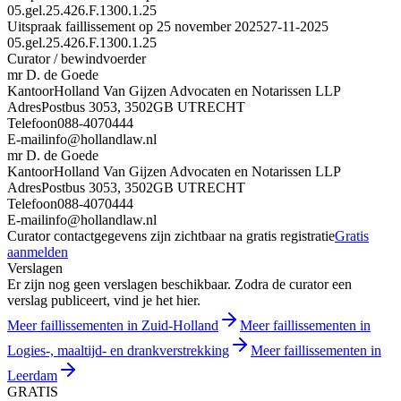
05.gel.25.426.F.1300.1.25
Uitspraak faillissement op 25 november 2025
27-11-2025
05.gel.25.426.F.1300.1.25
Curator / bewindvoerder
mr D. de Goede
Kantoor
Holland Van Gijzen Advocaten en Notarissen LLP
Adres
Postbus 3053, 3502GB UTRECHT
Telefoon
088-4070444
E-mail
info@hollandlaw.nl
mr D. de Goede
Kantoor
Holland Van Gijzen Advocaten en Notarissen LLP
Adres
Postbus 3053, 3502GB UTRECHT
Telefoon
088-4070444
E-mail
info@hollandlaw.nl
Curator contactgegevens zijn zichtbaar na gratis registratie
Gratis
aanmelden
Verslagen
Er zijn nog geen verslagen beschikbaar. Zodra de curator een
verslag publiceert, vind je het hier.
Meer faillissementen in Zuid-Holland
Meer faillissementen in
Logies-, maaltijd- en drankverstrekking
Meer faillissementen in
Leerdam
GRATIS