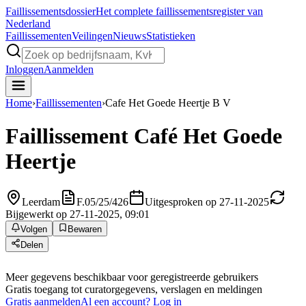
Faillissements
dossier
Het complete faillissementsregister van
Nederland
Faillissementen
Veilingen
Nieuws
Statistieken
Inloggen
Aanmelden
Home
›
Faillissementen
›
Cafe Het Goede Heertje B V
Faillissement
Café Het Goede
Heertje
Leerdam
F.05/25/426
Uitgesproken op 27-11-2025
Bijgewerkt op 27-11-2025, 09:01
Volgen
Bewaren
Delen
Meer gegevens beschikbaar voor geregistreerde gebruikers
Gratis toegang tot curatorgegevens, verslagen en meldingen
Gratis aanmelden
Al een account? Log in