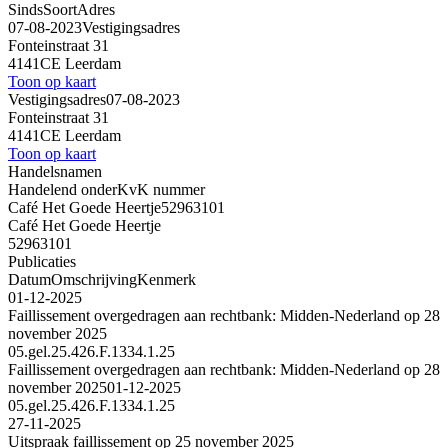
Sinds
Soort
Adres
07-08-2023
Vestigingsadres
Fonteinstraat 31
4141CE Leerdam
Toon op kaart
Vestigingsadres
07-08-2023
Fonteinstraat 31
4141CE Leerdam
Toon op kaart
Handelsnamen
Handelend onder
KvK nummer
Café Het Goede Heertje
52963101
Café Het Goede Heertje
52963101
Publicaties
Datum
Omschrijving
Kenmerk
01-12-2025
Faillissement overgedragen aan rechtbank: Midden-Nederland op 28
november 2025
05.gel.25.426.F.1334.1.25
Faillissement overgedragen aan rechtbank: Midden-Nederland op 28
november 2025
01-12-2025
05.gel.25.426.F.1334.1.25
27-11-2025
Uitspraak faillissement op 25 november 2025