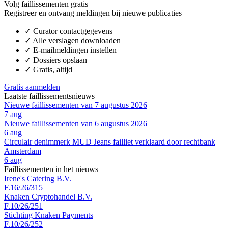
Volg faillissementen gratis
Registreer en ontvang meldingen bij nieuwe publicaties
✓
Curator contactgegevens
✓
Alle verslagen downloaden
✓
E-mailmeldingen instellen
✓
Dossiers opslaan
✓
Gratis, altijd
Gratis aanmelden
Laatste faillissementsnieuws
Nieuwe faillissementen van 7 augustus 2026
7 aug
Nieuwe faillissementen van 6 augustus 2026
6 aug
Circulair denimmerk MUD Jeans failliet verklaard door rechtbank
Amsterdam
6 aug
Faillissementen in het nieuws
Irene's Catering B.V.
F.16/26/315
Knaken Cryptohandel B.V.
F.10/26/251
Stichting Knaken Payments
F.10/26/252