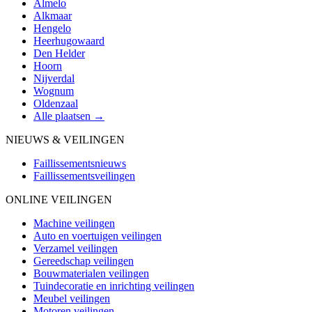
Almelo
Alkmaar
Hengelo
Heerhugowaard
Den Helder
Hoorn
Nijverdal
Wognum
Oldenzaal
Alle plaatsen →
NIEUWS & VEILINGEN
Faillissementsnieuws
Faillissementsveilingen
ONLINE VEILINGEN
Machine veilingen
Auto en voertuigen veilingen
Verzamel veilingen
Gereedschap veilingen
Bouwmaterialen veilingen
Tuindecoratie en inrichting veilingen
Meubel veilingen
Motoren veilingen