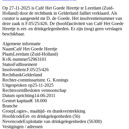
Op 27-11-2025 is Café Het Goede Heertje te Leerdam (Zuid-
Holland) door de rechtbank in Gelderland failliet verklaard. Als
curator is aangesteld mr D. de Goede. Het insolventienummer van
deze zaak is F.05/25/426. De (hoofd)activiteit van Café Het Goede
Heertje is eet- en drinkgelegenheden. Er zijn (nog) geen verslagen
beschikbaar.
Algemene informatie
Naam
Café Het Goede Heertje
Plaats
Leerdam (Zuid-Holland)
KvK-nummer
52963101
Status
Faillissement
Insolventienr.
F.05/25/426
Rechtbank
Gelderland
Rechter-commissaris
mr. G. Konings
Uitgesproken op
25-11-2025
Rechtsvorm
Besloten vennootschap
Datum oprichting
14-06-2011
Gestort kapitaal
€ 18.000
Branche
Groep
Logies-, maaltijd- en drankverstrekking
Hoofdcode
Eet- en drinkgelegenheden (56)
Nevencode
Exploitatie van drinkgelegenheden (56300)
Vestigingen / adressen