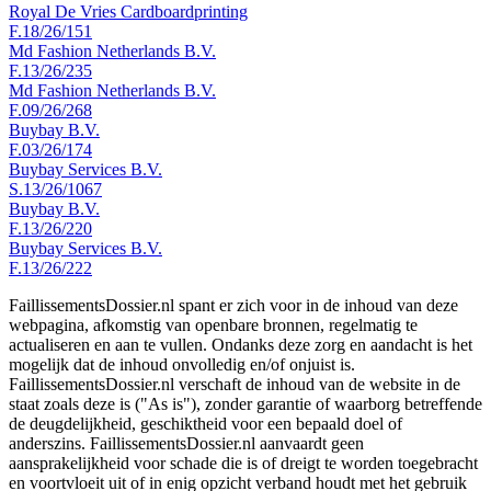
Royal De Vries Cardboardprinting
F.18/26/151
Md Fashion Netherlands B.V.
F.13/26/235
Md Fashion Netherlands B.V.
F.09/26/268
Buybay B.V.
F.03/26/174
Buybay Services B.V.
S.13/26/1067
Buybay B.V.
F.13/26/220
Buybay Services B.V.
F.13/26/222
FaillissementsDossier.nl spant er zich voor in de inhoud van deze
webpagina, afkomstig van openbare bronnen, regelmatig te
actualiseren en aan te vullen. Ondanks deze zorg en aandacht is het
mogelijk dat de inhoud onvolledig en/of onjuist is.
FaillissementsDossier.nl verschaft de inhoud van de website in de
staat zoals deze is ("As is"), zonder garantie of waarborg betreffende
de deugdelijkheid, geschiktheid voor een bepaald doel of
anderszins. FaillissementsDossier.nl aanvaardt geen
aansprakelijkheid voor schade die is of dreigt te worden toegebracht
en voortvloeit uit of in enig opzicht verband houdt met het gebruik