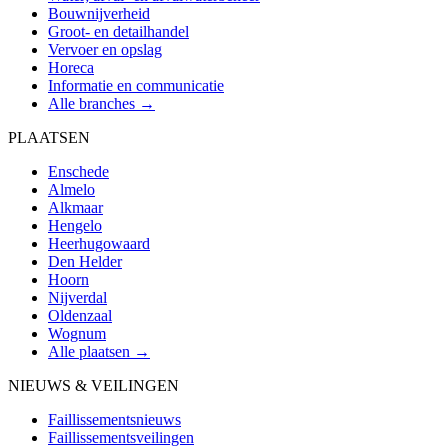
Bouwnijverheid
Groot- en detailhandel
Vervoer en opslag
Horeca
Informatie en communicatie
Alle branches →
PLAATSEN
Enschede
Almelo
Alkmaar
Hengelo
Heerhugowaard
Den Helder
Hoorn
Nijverdal
Oldenzaal
Wognum
Alle plaatsen →
NIEUWS & VEILINGEN
Faillissementsnieuws
Faillissementsveilingen