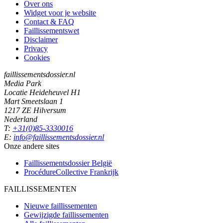
Over ons
Widget voor je website
Contact & FAQ
Faillissementswet
Disclaimer
Privacy
Cookies
faillissementsdossier.nl
Media Park
Locatie Heideheuvel H1
Mart Smeetslaan 1
1217 ZE Hilversum
Nederland
T:
+31(0)85-3330016
E:
info@faillissementsdossier.nl
Onze andere sites
Faillissementsdossier
België
ProcédureCollective
Frankrijk
FAILLISSEMENTEN
Nieuwe faillissementen
Gewijzigde faillissementen