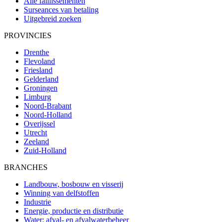
Alle faillissementen
Surseances van betaling
Uitgebreid zoeken
PROVINCIES
Drenthe
Flevoland
Friesland
Gelderland
Groningen
Limburg
Noord-Brabant
Noord-Holland
Overijssel
Utrecht
Zeeland
Zuid-Holland
BRANCHES
Landbouw, bosbouw en visserij
Winning van delfstoffen
Industrie
Energie, productie en distributie
Water; afval- en afvalwaterbeheer