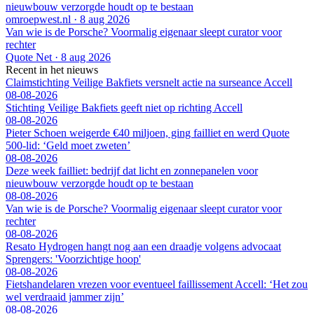
nieuwbouw verzorgde houdt op te bestaan
omroepwest.nl
·
8 aug 2026
Van wie is de Porsche? Voormalig eigenaar sleept curator voor
rechter
Quote Net
·
8 aug 2026
Recent in het nieuws
Claimstichting Veilige Bakfiets versnelt actie na surseance Accell
08-08-2026
Stichting Veilige Bakfiets geeft niet op richting Accell
08-08-2026
Pieter Schoen weigerde €40 miljoen, ging failliet en werd Quote
500-lid: ‘Geld moet zweten’
08-08-2026
Deze week failliet: bedrijf dat licht en zonnepanelen voor
nieuwbouw verzorgde houdt op te bestaan
08-08-2026
Van wie is de Porsche? Voormalig eigenaar sleept curator voor
rechter
08-08-2026
Resato Hydrogen hangt nog aan een draadje volgens advocaat
Sprengers: 'Voorzichtige hoop'
08-08-2026
Fietshandelaren vrezen voor eventueel faillissement Accell: ‘Het zou
wel verdraaid jammer zijn’
08-08-2026