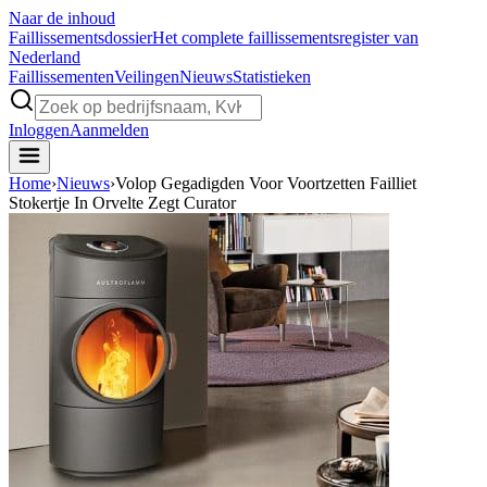
Naar de inhoud
Faillissements
dossier
Het complete faillissementsregister van
Nederland
Faillissementen
Veilingen
Nieuws
Statistieken
Inloggen
Aanmelden
Home
›
Nieuws
›
Volop Gegadigden Voor Voortzetten Failliet
Stokertje In Orvelte Zegt Curator