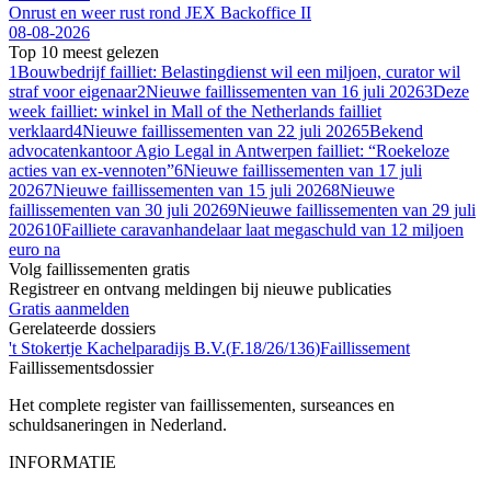
Onrust en weer rust rond JEX Backoffice II
08-08-2026
Top 10 meest gelezen
1
Bouwbedrijf failliet: Belastingdienst wil een miljoen, curator wil
straf voor eigenaar
2
Nieuwe faillissementen van 16 juli 2026
3
Deze
week failliet: winkel in Mall of the Netherlands failliet
verklaard
4
Nieuwe faillissementen van 22 juli 2026
5
Bekend
advocatenkantoor Agio Legal in Antwerpen failliet: “Roekeloze
acties van ex-vennoten”
6
Nieuwe faillissementen van 17 juli
2026
7
Nieuwe faillissementen van 15 juli 2026
8
Nieuwe
faillissementen van 30 juli 2026
9
Nieuwe faillissementen van 29 juli
2026
10
Failliete caravanhan­de­laar laat megaschuld van 12 miljoen
euro na
Volg faillissementen gratis
Registreer en ontvang meldingen bij nieuwe publicaties
Gratis aanmelden
Gerelateerde dossiers
't Stokertje Kachelparadijs B.V.
(
F.18/26/136
)
Faillissement
Faillissements
dossier
Het complete register van faillissementen, surseances en
schuldsaneringen in Nederland.
INFORMATIE