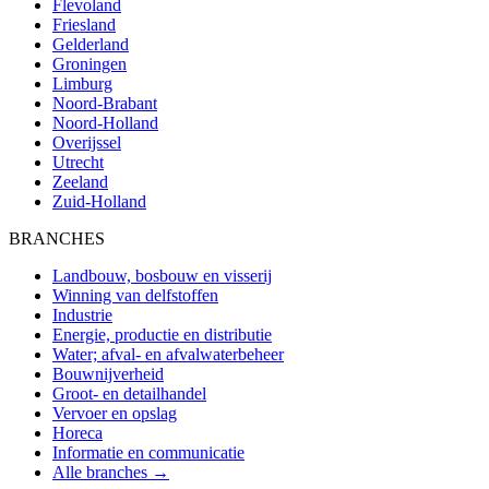
Flevoland
Friesland
Gelderland
Groningen
Limburg
Noord-Brabant
Noord-Holland
Overijssel
Utrecht
Zeeland
Zuid-Holland
BRANCHES
Landbouw, bosbouw en visserij
Winning van delfstoffen
Industrie
Energie, productie en distributie
Water; afval- en afvalwaterbeheer
Bouwnijverheid
Groot- en detailhandel
Vervoer en opslag
Horeca
Informatie en communicatie
Alle branches →