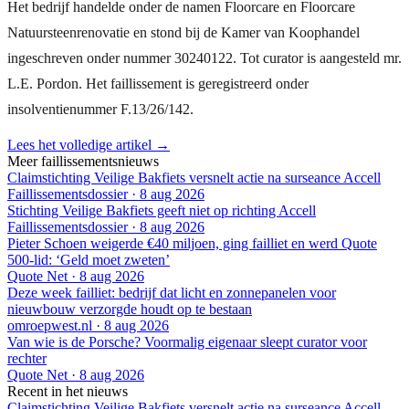
Het bedrijf handelde onder de namen Floorcare en Floorcare
Natuursteenrenovatie en stond bij de Kamer van Koophandel
ingeschreven onder nummer 30240122. Tot curator is aangesteld mr.
L.E. Pordon. Het faillissement is geregistreerd onder
insolventienummer F.13/26/142.
Lees het volledige artikel →
Meer faillissementsnieuws
Claimstichting Veilige Bakfiets versnelt actie na surseance Accell
Faillissementsdossier
·
8 aug 2026
Stichting Veilige Bakfiets geeft niet op richting Accell
Faillissementsdossier
·
8 aug 2026
Pieter Schoen weigerde €40 miljoen, ging failliet en werd Quote
500-lid: ‘Geld moet zweten’
Quote Net
·
8 aug 2026
Deze week failliet: bedrijf dat licht en zonnepanelen voor
nieuwbouw verzorgde houdt op te bestaan
omroepwest.nl
·
8 aug 2026
Van wie is de Porsche? Voormalig eigenaar sleept curator voor
rechter
Quote Net
·
8 aug 2026
Recent in het nieuws
Claimstichting Veilige Bakfiets versnelt actie na surseance Accell