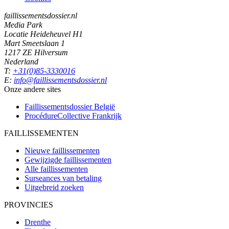
faillissementsdossier.nl
Media Park
Locatie Heideheuvel H1
Mart Smeetslaan 1
1217 ZE Hilversum
Nederland
T:
+31(0)85-3330016
E:
info@faillissementsdossier.nl
Onze andere sites
Faillissementsdossier
België
ProcédureCollective
Frankrijk
FAILLISSEMENTEN
Nieuwe faillissementen
Gewijzigde faillissementen
Alle faillissementen
Surseances van betaling
Uitgebreid zoeken
PROVINCIES
Drenthe