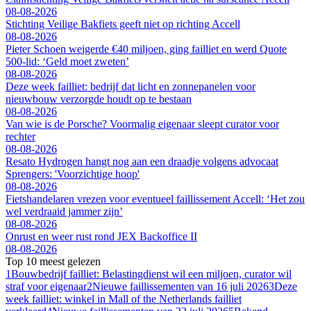
08-08-2026
Stichting Veilige Bakfiets geeft niet op richting Accell
08-08-2026
Pieter Schoen weigerde €40 miljoen, ging failliet en werd Quote
500-lid: ‘Geld moet zweten’
08-08-2026
Deze week failliet: bedrijf dat licht en zonnepanelen voor
nieuwbouw verzorgde houdt op te bestaan
08-08-2026
Van wie is de Porsche? Voormalig eigenaar sleept curator voor
rechter
08-08-2026
Resato Hydrogen hangt nog aan een draadje volgens advocaat
Sprengers: 'Voorzichtige hoop'
08-08-2026
Fietshandelaren vrezen voor eventueel faillissement Accell: ‘Het zou
wel verdraaid jammer zijn’
08-08-2026
Onrust en weer rust rond JEX Backoffice II
08-08-2026
Top 10 meest gelezen
1
Bouwbedrijf failliet: Belastingdienst wil een miljoen, curator wil
straf voor eigenaar
2
Nieuwe faillissementen van 16 juli 2026
3
Deze
week failliet: winkel in Mall of the Netherlands failliet