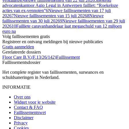
verklaard
4
Nieuwe faillissementen van 22 juli 2026
5
Bekend
advocatenkantoor Agio Legal in Antwerpen failliet: “Roekeloze
acties van ex-vennoten”
6
Nieuwe faillissementen van 17 juli
2026
7
Nieuwe faillissementen van 15 juli 2026
8
Nieuwe
faillissementen van 30 juli 2026
9
Nieuwe faillissementen van 29 juli
2026
10
Failliete caravanhan­de­laar laat megaschuld van 12 miljoen
euro na
Volg faillissementen gratis
Registreer en ontvang meldingen bij nieuwe publicaties
Gratis aanmelden
Gerelateerde dossiers
Floor Care B.V.
(
F.13/26/142
)
Faillissement
Faillissements
dossier
Het complete register van faillissementen, surseances en
schuldsaneringen in Nederland.
INFORMATIE
Over ons
Widget voor je website
Contact & FAQ
Faillissementswet
Disclaimer
Privacy
Cookies