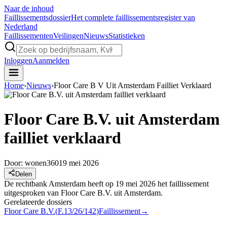
Naar de inhoud
Faillissements
dossier
Het complete faillissementsregister van
Nederland
Faillissementen
Veilingen
Nieuws
Statistieken
Inloggen
Aanmelden
Home
›
Nieuws
›
Floor Care B V Uit Amsterdam Failliet Verklaard
Floor Care B.V. uit Amsterdam
failliet verklaard
Door:
wonen360
19 mei 2026
Delen
De rechtbank Amsterdam heeft op 19 mei 2026 het faillissement
uitgesproken van Floor Care B.V. uit Amsterdam.
Gerelateerde dossiers
Floor Care B.V.
(
F.13/26/142
)
Faillissement
→