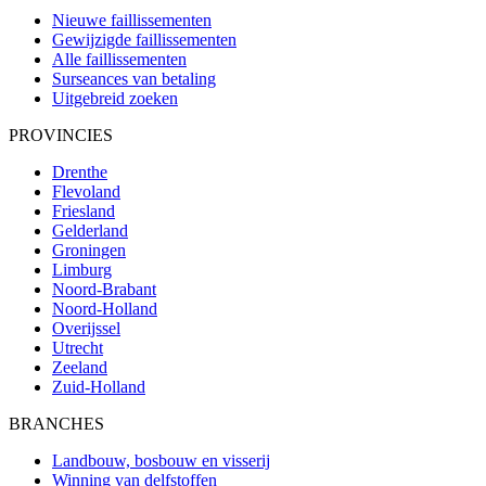
Nieuwe faillissementen
Gewijzigde faillissementen
Alle faillissementen
Surseances van betaling
Uitgebreid zoeken
PROVINCIES
Drenthe
Flevoland
Friesland
Gelderland
Groningen
Limburg
Noord-Brabant
Noord-Holland
Overijssel
Utrecht
Zeeland
Zuid-Holland
BRANCHES
Landbouw, bosbouw en visserij
Winning van delfstoffen