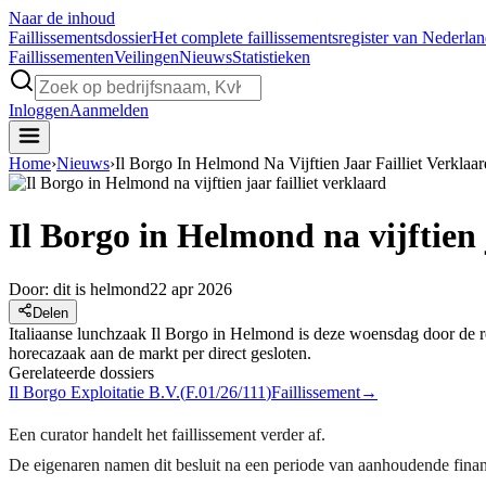
Naar de inhoud
Faillissements
dossier
Het complete faillissementsregister van Nederla
Faillissementen
Veilingen
Nieuws
Statistieken
Inloggen
Aanmelden
Home
›
Nieuws
›
Il Borgo In Helmond Na Vijftien Jaar Failliet Verklaar
Il Borgo in Helmond na vijftien 
Door:
dit is helmond
22 apr 2026
Delen
Italiaanse lunchzaak Il Borgo in Helmond is deze woensdag door de 
horecazaak aan de markt per direct gesloten.
Gerelateerde dossiers
Il Borgo Exploitatie B.V.
(
F.01/26/111
)
Faillissement
→
Een curator handelt het faillissement verder af.
De eigenaren namen dit besluit na een periode van aanhoudende financ