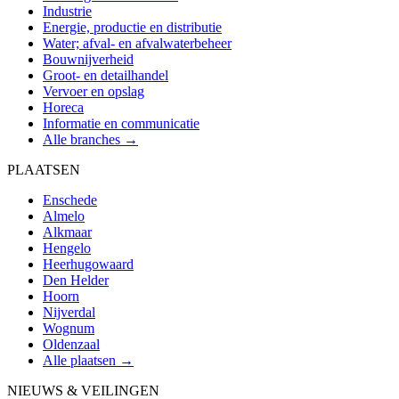
Industrie
Energie, productie en distributie
Water; afval- en afvalwaterbeheer
Bouwnijverheid
Groot- en detailhandel
Vervoer en opslag
Horeca
Informatie en communicatie
Alle branches →
PLAATSEN
Enschede
Almelo
Alkmaar
Hengelo
Heerhugowaard
Den Helder
Hoorn
Nijverdal
Wognum
Oldenzaal
Alle plaatsen →
NIEUWS & VEILINGEN