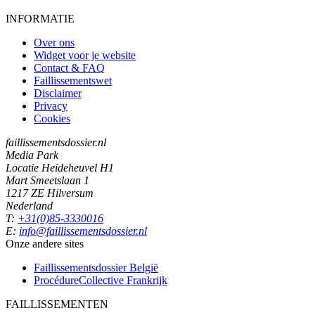
INFORMATIE
Over ons
Widget voor je website
Contact & FAQ
Faillissementswet
Disclaimer
Privacy
Cookies
faillissementsdossier.nl
Media Park
Locatie Heideheuvel H1
Mart Smeetslaan 1
1217 ZE Hilversum
Nederland
T:
+31(0)85-3330016
E:
info@faillissementsdossier.nl
Onze andere sites
Faillissementsdossier
België
ProcédureCollective
Frankrijk
FAILLISSEMENTEN