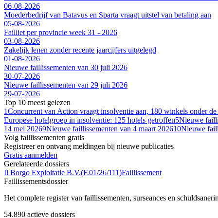
06-08-2026
Moederbedrijf van Batavus en Sparta vraagt uitstel van betaling aan
05-08-2026
Failliet per provincie week 31 - 2026
03-08-2026
Zakelijk lenen zonder recente jaarcijfers uitgelegd
01-08-2026
Nieuwe faillissementen van 30 juli 2026
30-07-2026
Nieuwe faillissementen van 29 juli 2026
29-07-2026
Top 10 meest gelezen
1
Concurrent van Action vraagt insolventie aan, 180 winkels onder de
Europese hotelgroep in insolventie: 125 hotels getroffen
5
Nieuwe fail
14 mei 2026
9
Nieuwe faillissementen van 4 maart 2026
10
Nieuwe fail
Volg faillissementen gratis
Registreer en ontvang meldingen bij nieuwe publicaties
Gratis aanmelden
Gerelateerde dossiers
Il Borgo Exploitatie B.V.
(
F.01/26/111
)
Faillissement
Faillissements
dossier
Het complete register van faillissementen, surseances en schuldsaner
54.890
actieve dossiers