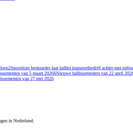
 loep
2
Spoorloze bestuurder laat failliet transportbedrijf achter met milj
lissementen van 5 maart 2026
6
Nieuwe faillissementen van 22 april 202
lissementen van 27 mei 2026
ingen in Nederland.