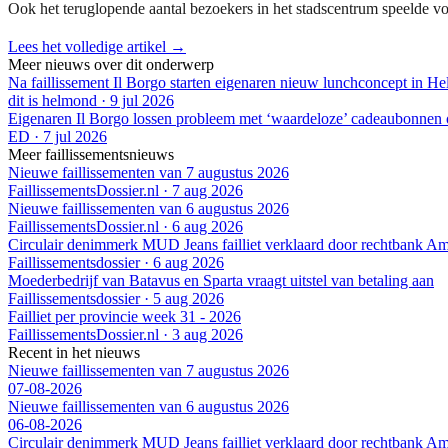
Ook het teruglopende aantal bezoekers in het stadscentrum speelde v
Lees het volledige artikel →
Meer nieuws over dit onderwerp
Na faillissement Il Borgo starten eigenaren nieuw lunchconcept in H
dit is helmond
·
9 jul 2026
Eigenaren Il Borgo lossen probleem met ‘waardeloze’ cadeaubonnen o
ED
·
7 jul 2026
Meer faillissementsnieuws
Nieuwe faillissementen van 7 augustus 2026
FaillissementsDossier.nl
·
7 aug 2026
Nieuwe faillissementen van 6 augustus 2026
FaillissementsDossier.nl
·
6 aug 2026
Circulair denimmerk MUD Jeans failliet verklaard door rechtbank A
Faillissementsdossier
·
6 aug 2026
Moederbedrijf van Batavus en Sparta vraagt uitstel van betaling aan
Faillissementsdossier
·
5 aug 2026
Failliet per provincie week 31 - 2026
FaillissementsDossier.nl
·
3 aug 2026
Recent in het nieuws
Nieuwe faillissementen van 7 augustus 2026
07-08-2026
Nieuwe faillissementen van 6 augustus 2026
06-08-2026
Circulair denimmerk MUD Jeans failliet verklaard door rechtbank A