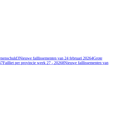
oenenschuld
3
Nieuwe faillissementen van 24 februari 2026
4
Grote
6
7
Failliet per provincie week 27 - 2026
8
Nieuwe faillissementen van