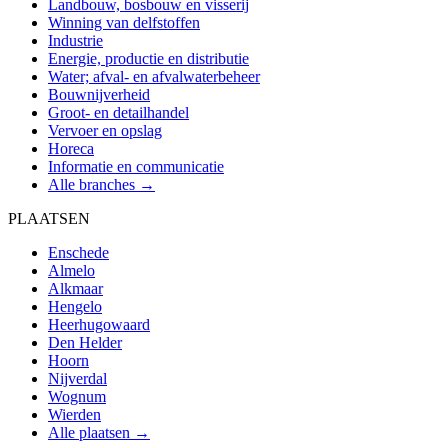
Landbouw, bosbouw en visserij
Winning van delfstoffen
Industrie
Energie, productie en distributie
Water; afval- en afvalwaterbeheer
Bouwnijverheid
Groot- en detailhandel
Vervoer en opslag
Horeca
Informatie en communicatie
Alle branches →
PLAATSEN
Enschede
Almelo
Alkmaar
Hengelo
Heerhugowaard
Den Helder
Hoorn
Nijverdal
Wognum
Wierden
Alle plaatsen →