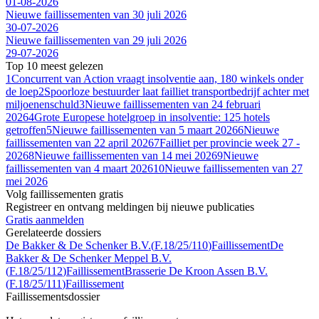
01-08-2026
Nieuwe faillissementen van 30 juli 2026
30-07-2026
Nieuwe faillissementen van 29 juli 2026
29-07-2026
Top 10 meest gelezen
1
Concurrent van Action vraagt insolventie aan, 180 winkels onder
de loep
2
Spoorloze bestuurder laat failliet transportbedrijf achter met
miljoenenschuld
3
Nieuwe faillissementen van 24 februari
2026
4
Grote Europese hotelgroep in insolventie: 125 hotels
getroffen
5
Nieuwe faillissementen van 5 maart 2026
6
Nieuwe
faillissementen van 22 april 2026
7
Failliet per provincie week 27 -
2026
8
Nieuwe faillissementen van 14 mei 2026
9
Nieuwe
faillissementen van 4 maart 2026
10
Nieuwe faillissementen van 27
mei 2026
Volg faillissementen gratis
Registreer en ontvang meldingen bij nieuwe publicaties
Gratis aanmelden
Gerelateerde dossiers
De Bakker & De Schenker B.V.
(
F.18/25/110
)
Faillissement
De
Bakker & De Schenker Meppel B.V.
(
F.18/25/112
)
Faillissement
Brasserie De Kroon Assen B.V.
(
F.18/25/111
)
Faillissement
Faillissements
dossier