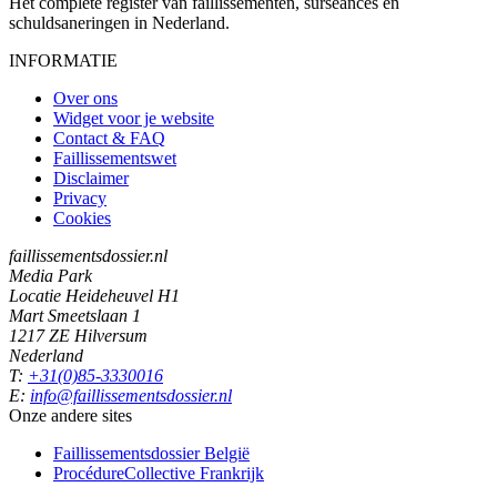
Het complete register van faillissementen, surseances en
schuldsaneringen in Nederland.
INFORMATIE
Over ons
Widget voor je website
Contact & FAQ
Faillissementswet
Disclaimer
Privacy
Cookies
faillissementsdossier.nl
Media Park
Locatie Heideheuvel H1
Mart Smeetslaan 1
1217 ZE Hilversum
Nederland
T:
+31(0)85-3330016
E:
info@faillissementsdossier.nl
Onze andere sites
Faillissementsdossier
België
ProcédureCollective
Frankrijk