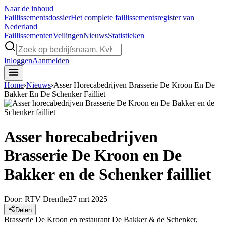
Naar de inhoud
Faillissements
dossier
Het complete faillissementsregister van
Nederland
Faillissementen
Veilingen
Nieuws
Statistieken
Inloggen
Aanmelden
Home
›
Nieuws
›
Asser Horecabedrijven Brasserie De Kroon En De
Bakker En De Schenker Failliet
Asser horecabedrijven
Brasserie De Kroon en De
Bakker en de Schenker failliet
Door:
RTV Drenthe
27 mrt 2025
Delen
Brasserie De Kroon en restaurant De Bakker & de Schenker,