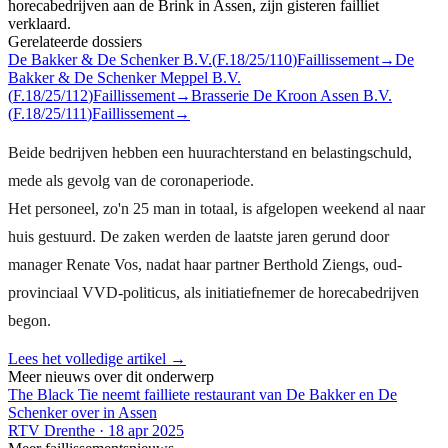
horecabedrijven aan de Brink in Assen, zijn gisteren failliet
verklaard.
Gerelateerde dossiers
De Bakker & De Schenker B.V.
(
F.18/25/110
)
Faillissement
→
De
Bakker & De Schenker Meppel B.V.
(
F.18/25/112
)
Faillissement
→
Brasserie De Kroon Assen B.V.
(
F.18/25/111
)
Faillissement
→
Beide bedrijven hebben een huurachterstand en belastingschuld,
mede als gevolg van de coronaperiode.
Het personeel, zo'n 25 man in totaal, is afgelopen weekend al naar
huis gestuurd. De zaken werden de laatste jaren gerund door
manager Renate Vos, nadat haar partner Berthold Ziengs, oud-
provinciaal VVD-politicus, als initiatiefnemer de horecabedrijven
begon.
Lees het volledige artikel →
Meer nieuws over dit onderwerp
The Black Tie neemt failliete restaurant van De Bakker en De
Schenker over in Assen
RTV Drenthe
·
18 apr 2025