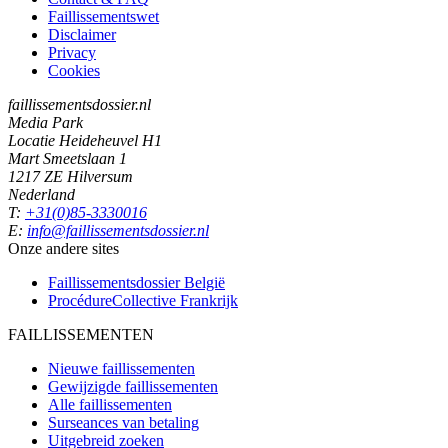
Faillissementswet
Disclaimer
Privacy
Cookies
faillissementsdossier.nl
Media Park
Locatie Heideheuvel H1
Mart Smeetslaan 1
1217 ZE Hilversum
Nederland
T:
+31(0)85-3330016
E:
info@faillissementsdossier.nl
Onze andere sites
Faillissementsdossier
België
ProcédureCollective
Frankrijk
FAILLISSEMENTEN
Nieuwe faillissementen
Gewijzigde faillissementen
Alle faillissementen
Surseances van betaling
Uitgebreid zoeken