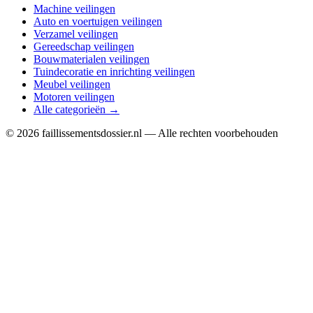
Machine veilingen
Auto en voertuigen veilingen
Verzamel veilingen
Gereedschap veilingen
Bouwmaterialen veilingen
Tuindecoratie en inrichting veilingen
Meubel veilingen
Motoren veilingen
Alle categorieën →
© 2026 faillissementsdossier.nl — Alle rechten voorbehouden