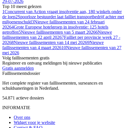
29-07-2026
Top 10 meest gelezen
1
Concurrent van Action vraagt insolventie aan, 180 winkels onder
de loep
2
Spoorloze bestuurder laat failliet transportbedrijf achter met
miljoenenschuld
3
Nieuwe faillissementen van 24 februari
2026
4
Grote Europese hotelgroep in insolventie: 125 hotels
getroffen
5
Nieuwe faillissementen van 5 maart 2026
6
Nieuwe
faillissementen van 22 april 2026
7
Failliet per provincie week 27 -
2026
8
Nieuwe faillissementen van 14 mei 2026
9
Nieuwe
faillissementen van 4 maart 2026
10
Nieuwe faillissementen van 27
mei 2026
Volg faillissementen gratis
Registreer en ontvang meldingen bij nieuwe publicaties
Gratis aanmelden
Faillissements
dossier
Het complete register van faillissementen, surseances en
schuldsaneringen in Nederland.
54.871
actieve dossiers
INFORMATIE
Over ons
Widget voor je website
Contact & FAQ