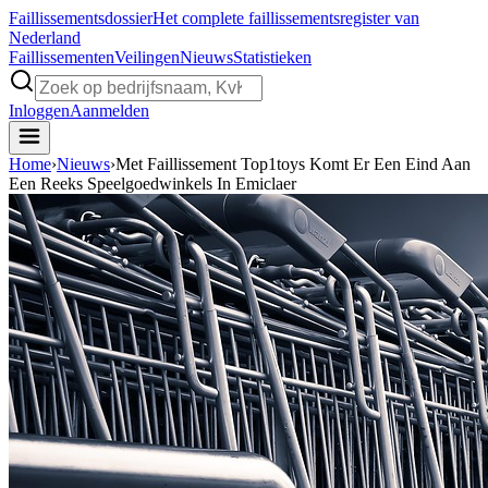
Faillissements
dossier
Het complete faillissementsregister van
Nederland
Faillissementen
Veilingen
Nieuws
Statistieken
Inloggen
Aanmelden
Home
›
Nieuws
›
Met Faillissement Top1toys Komt Er Een Eind Aan
Een Reeks Speelgoedwinkels In Emiclaer