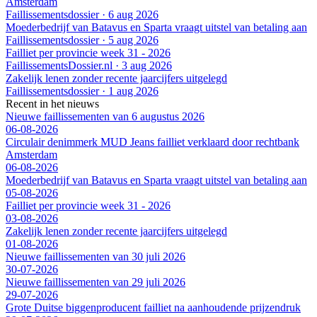
Amsterdam
Faillissementsdossier
·
6 aug 2026
Moederbedrijf van Batavus en Sparta vraagt uitstel van betaling aan
Faillissementsdossier
·
5 aug 2026
Failliet per provincie week 31 - 2026
FaillissementsDossier.nl
·
3 aug 2026
Zakelijk lenen zonder recente jaarcijfers uitgelegd
Faillissementsdossier
·
1 aug 2026
Recent in het nieuws
Nieuwe faillissementen van 6 augustus 2026
06-08-2026
Circulair denimmerk MUD Jeans failliet verklaard door rechtbank
Amsterdam
06-08-2026
Moederbedrijf van Batavus en Sparta vraagt uitstel van betaling aan
05-08-2026
Failliet per provincie week 31 - 2026
03-08-2026
Zakelijk lenen zonder recente jaarcijfers uitgelegd
01-08-2026
Nieuwe faillissementen van 30 juli 2026
30-07-2026
Nieuwe faillissementen van 29 juli 2026
29-07-2026
Grote Duitse biggenproducent failliet na aanhoudende prijzendruk