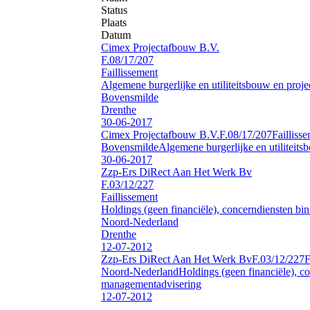
Status
Plaats
Datum
Cimex Projectafbouw B.V.
F.08/17/207
Faillissement
Algemene burgerlijke en utiliteitsbouw en proj
Bovensmilde
Drenthe
30-06-2017
Cimex Projectafbouw B.V.
F.08/17/207
Failliss
Bovensmilde
Algemene burgerlijke en utiliteit
30-06-2017
Zzp-Ers DiRect Aan Het Werk Bv
F.03/12/227
Faillissement
Holdings (geen financiële), concerndiensten b
Noord-Nederland
Drenthe
12-07-2012
Zzp-Ers DiRect Aan Het Werk Bv
F.03/12/227
F
Noord-Nederland
Holdings (geen financiële), c
managementadvisering
12-07-2012