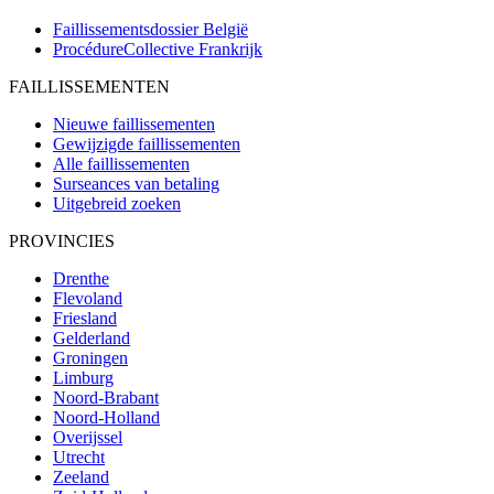
Faillissementsdossier
België
ProcédureCollective
Frankrijk
FAILLISSEMENTEN
Nieuwe faillissementen
Gewijzigde faillissementen
Alle faillissementen
Surseances van betaling
Uitgebreid zoeken
PROVINCIES
Drenthe
Flevoland
Friesland
Gelderland
Groningen
Limburg
Noord-Brabant
Noord-Holland
Overijssel
Utrecht
Zeeland