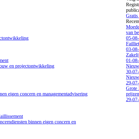
Regist
public
Gratis
Recen
Moeder
van be
ectontwikkeling
05-08
Failli
03-08
Zakeli
ement
01-08
sbouw en projectontwikkeling
Nieuwe
30-07
Nieuwe
29-07
Grote 
innen eigen concern en managementadvisering
prijze
29-07
aillissement
oncerndiensten binnen eigen concern en