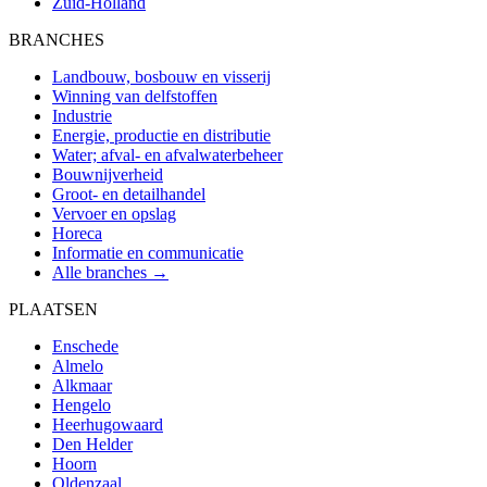
Zuid-Holland
BRANCHES
Landbouw, bosbouw en visserij
Winning van delfstoffen
Industrie
Energie, productie en distributie
Water; afval- en afvalwaterbeheer
Bouwnijverheid
Groot- en detailhandel
Vervoer en opslag
Horeca
Informatie en communicatie
Alle branches →
PLAATSEN
Enschede
Almelo
Alkmaar
Hengelo
Heerhugowaard
Den Helder
Hoorn
Oldenzaal