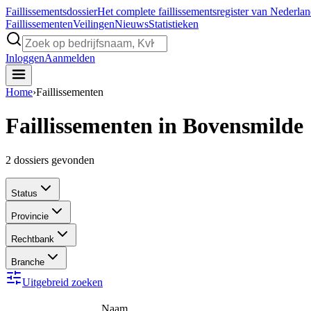
Faillissements
dossier
Het complete faillissementsregister van Nederla
Faillissementen
Veilingen
Nieuws
Statistieken
Inloggen
Aanmelden
Home
›
Faillissementen
Faillissementen in Bovensmilde
2
dossiers gevonden
Status
Provincie
Rechtbank
Branche
Uitgebreid zoeken
Naam