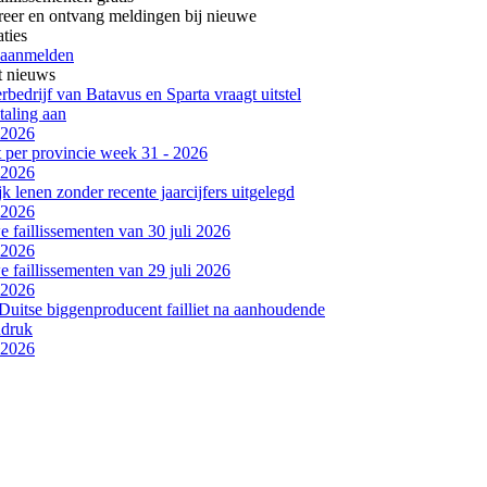
reer en ontvang meldingen bij nieuwe
aties
 aanmelden
t nieuws
bedrijf van Batavus en Sparta vraagt uitstel
taling aan
-2026
et per provincie week 31 - 2026
-2026
jk lenen zonder recente jaarcijfers uitgelegd
-2026
 faillissementen van 30 juli 2026
-2026
 faillissementen van 29 juli 2026
-2026
Duitse biggenproducent failliet na aanhoudende
ndruk
-2026