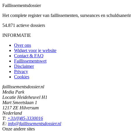
Faillissements
dossier
Het complete register van faillissementen, surseances en schuldsaner
54.871
actieve dossiers
INFORMATIE
Over ons
Widget voor je website
Contact & FAQ
Faillissementswet
Disclaimer
Privacy
Cookies
faillissementsdossier.nl
Media Park
Locatie Heideheuvel H1
Mart Smeetslaan 1
1217 ZE Hilversum
Nederland
T:
+31(0)85-3330016
E:
info@faillissementsdossier.nl
Onze andere sites