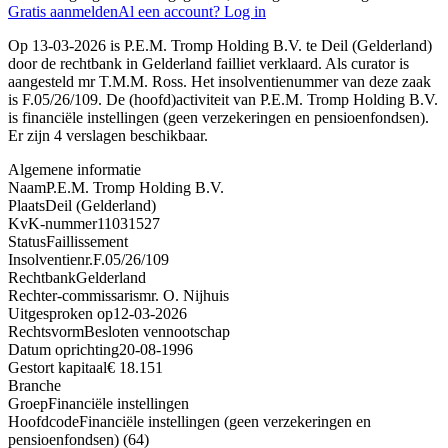
Gratis aanmelden
Al een account? Log in
Op 13-03-2026 is P.E.M. Tromp Holding B.V. te Deil (Gelderland)
door de rechtbank in Gelderland failliet verklaard. Als curator is
aangesteld mr T.M.M. Ross. Het insolventienummer van deze zaak
is F.05/26/109. De (hoofd)activiteit van P.E.M. Tromp Holding B.V.
is financiële instellingen (geen verzekeringen en pensioenfondsen).
Er zijn 4 verslagen beschikbaar.
Algemene informatie
Naam
P.E.M. Tromp Holding B.V.
Plaats
Deil (Gelderland)
KvK-nummer
11031527
Status
Faillissement
Insolventienr.
F.05/26/109
Rechtbank
Gelderland
Rechter-commissaris
mr. O. Nijhuis
Uitgesproken op
12-03-2026
Rechtsvorm
Besloten vennootschap
Datum oprichting
20-08-1996
Gestort kapitaal
€ 18.151
Branche
Groep
Financiële instellingen
Hoofdcode
Financiële instellingen (geen verzekeringen en
pensioenfondsen) (64)