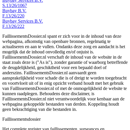
Buybay Services B.V.
S.13/26/1067
Buybay B.V.
F.13/26/220
Buybay Services B.V.
F.13/26/222
FaillissementsDossier.nl spant er zich voor in de inhoud van deze
webpagina, afkomstig van openbare bronnen, regelmatig te
actualiseren en aan te vullen. Ondanks deze zorg en aandacht is het
mogelijk dat de inhoud onvolledig en/of onjuist is.
FaillissementsDossier.nl verschaft de inhoud van de website in de
staat zoals deze is ("As is"), zonder garantie of waarborg betreffende
de deugdelijkheid, geschiktheid voor een bepaald doel of
anderszins. FaillissementsDossier.nl aanvaardt geen
aansprakelijkheid voor schade die is of dreigt te worden toegebracht
en voortvloeit uit of in enig opzicht verband houdt met het gebruik
van FaillissementsDossier.nl of met de onmogelijkheid de website te
kunnen raadplegen. Behoudens deze disclaimer, is
FaillissementsDossier.nl niet verantwoordelijk voor kenbaar aan de
webpagina gekoppelde bestanden van derden. Koppeling houdt
geen bekrachtiging van die bestanden in.
Faillissements
dossier
Het complete register van faillissementen, surseances en