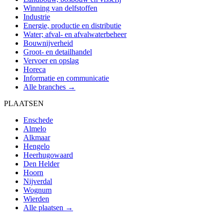
Winning van delfstoffen
Industrie
Energie, productie en distributie
Water; afval- en afvalwaterbeheer
Bouwnijverheid
Groot- en detailhandel
Vervoer en opslag
Horeca
Informatie en communicatie
Alle branches →
PLAATSEN
Enschede
Almelo
Alkmaar
Hengelo
Heerhugowaard
Den Helder
Hoorn
Nijverdal
Wognum
Wierden
Alle plaatsen →