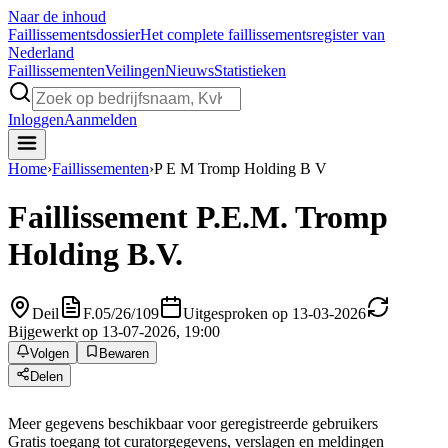
Naar de inhoud
Faillissements
dossier
Het complete faillissementsregister van
Nederland
Faillissementen
Veilingen
Nieuws
Statistieken
Inloggen
Aanmelden
Home
›
Faillissementen
›
P E M Tromp Holding B V
Faillissement
P.E.M. Tromp
Holding B.V.
Deil
F.05/26/109
Uitgesproken op 13-03-2026
Bijgewerkt op 13-07-2026, 19:00
Volgen
Bewaren
Delen
Meer gegevens beschikbaar voor geregistreerde gebruikers
Gratis toegang tot curatorgegevens, verslagen en meldingen