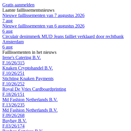
Gratis aanmelden
Laatste faillissementsnieuws
Nieuwe faillissementen van 7 augustus 2026
7 aug
Nieuwe faillissementen van 6 augustus 2026
6 aug
Circulair denimmerk MUD Jeans failliet verklaard door rechtbank
Amsterdam
6 aug
Faillissementen in het nieuws
Irene's Catering B.V.
F.16/26/315
Knaken Cryptohandel B.V.
F.10/26/251
Stichting Knaken Payments
F.10/26/252
Royal De Vries Cardboardprinting
F.18/26/151
Md Fashion Netherlands B.V.
F.13/26/235
Md Fashion Netherlands B.V.
F.09/26/268
Buybay B.V.
F.03/26/174