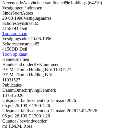
Nevencode
Activiteiten van financiële holdings (64210)
Vestigingen / adressen
Sinds
Soort
Adres
20-08-1996
Vestigingsadres
Schoresteynstraat 65
4158DD Deil
Toon op kaart
Vestigingsadres
20-08-1996
Schoresteynstraat 65
4158DD Deil
Toon op kaart
Handelsnamen
Handelend onder
KvK nummer
P.E.M. Tromp Holding B.V.
11031527
P.E.M. Tromp Holding B.V.
11031527
Publicaties
Datum
Omschrijving
Kenmerk
13-03-2026
Uitspraak faillissement op 12 maart 2026
05.gel.26.109.F.1300.1.26
Uitspraak faillissement op 12 maart 2026
13-03-2026
05.gel.26.109.F.1300.1.26
Curator / bewindvoerder
mr T.M.M. Ross