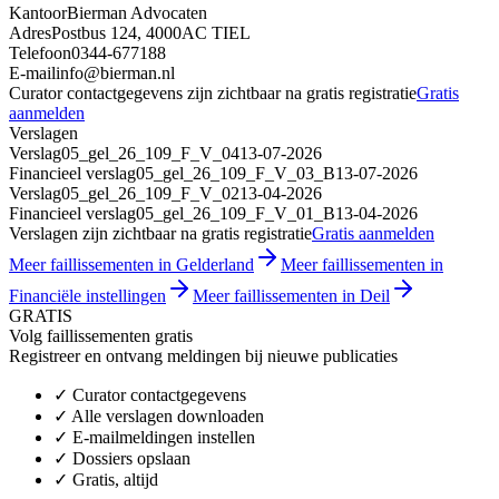
Kantoor
Bierman Advocaten
Adres
Postbus 124, 4000AC TIEL
Telefoon
0344-677188
E-mail
info@bierman.nl
Curator contactgegevens zijn zichtbaar na gratis registratie
Gratis
aanmelden
Verslagen
Verslag
05_gel_26_109_F_V_04
13-07-2026
Financieel verslag
05_gel_26_109_F_V_03_B
13-07-2026
Verslag
05_gel_26_109_F_V_02
13-04-2026
Financieel verslag
05_gel_26_109_F_V_01_B
13-04-2026
Verslagen zijn zichtbaar na gratis registratie
Gratis aanmelden
Meer faillissementen in Gelderland
Meer faillissementen in
Financiële instellingen
Meer faillissementen in Deil
GRATIS
Volg faillissementen gratis
Registreer en ontvang meldingen bij nieuwe publicaties
✓
Curator contactgegevens
✓
Alle verslagen downloaden
✓
E-mailmeldingen instellen
✓
Dossiers opslaan
✓
Gratis, altijd