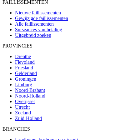
FAILLISSEMENTEN
Nieuwe faillissementen
Gewijzigde faillissementen
Alle faillissementen
Surseances van betaling
Uitgebreid zoeken
PROVINCIES
Drenthe
Flevoland
Friesland
Gelderland
Groningen
Limburg
Noord-Brabant
Noord-Holland
Overijssel
Utrecht
Zeeland
Zuid-Holland
BRANCHES
Landbouw, bosbouw en visserij