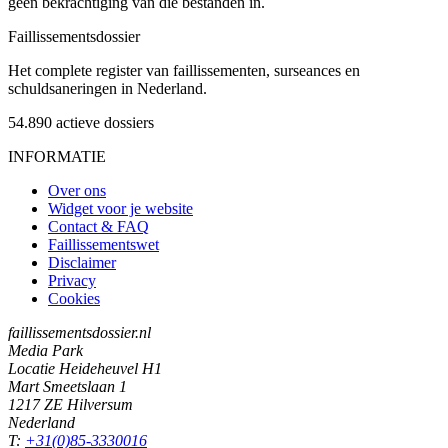
geen bekrachtiging van die bestanden in.
Faillissements
dossier
Het complete register van faillissementen, surseances en
schuldsaneringen in Nederland.
54.890
actieve dossiers
INFORMATIE
Over ons
Widget voor je website
Contact & FAQ
Faillissementswet
Disclaimer
Privacy
Cookies
faillissementsdossier.nl
Media Park
Locatie Heideheuvel H1
Mart Smeetslaan 1
1217 ZE Hilversum
Nederland
T:
+31(0)85-3330016