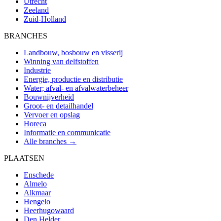
Utrecht
Zeeland
Zuid-Holland
BRANCHES
Landbouw, bosbouw en visserij
Winning van delfstoffen
Industrie
Energie, productie en distributie
Water; afval- en afvalwaterbeheer
Bouwnijverheid
Groot- en detailhandel
Vervoer en opslag
Horeca
Informatie en communicatie
Alle branches →
PLAATSEN
Enschede
Almelo
Alkmaar
Hengelo
Heerhugowaard
Den Helder