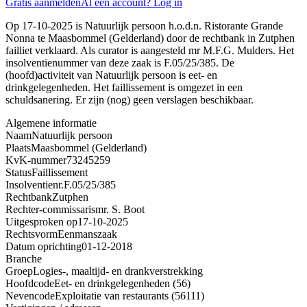
Gratis aanmelden
Al een account? Log in
Op 17-10-2025 is Natuurlijk persoon h.o.d.n. Ristorante Grande
Nonna te Maasbommel (Gelderland) door de rechtbank in Zutphen
failliet verklaard. Als curator is aangesteld mr M.F.G. Mulders. Het
insolventienummer van deze zaak is F.05/25/385. De
(hoofd)activiteit van Natuurlijk persoon is eet- en
drinkgelegenheden. Het faillissement is omgezet in een
schuldsanering. Er zijn (nog) geen verslagen beschikbaar.
Algemene informatie
Naam
Natuurlijk persoon
Plaats
Maasbommel (Gelderland)
KvK-nummer
73245259
Status
Faillissement
Insolventienr.
F.05/25/385
Rechtbank
Zutphen
Rechter-commissaris
mr. S. Boot
Uitgesproken op
17-10-2025
Rechtsvorm
Eenmanszaak
Datum oprichting
01-12-2018
Branche
Groep
Logies-, maaltijd- en drankverstrekking
Hoofdcode
Eet- en drinkgelegenheden (56)
Nevencode
Exploitatie van restaurants (56111)