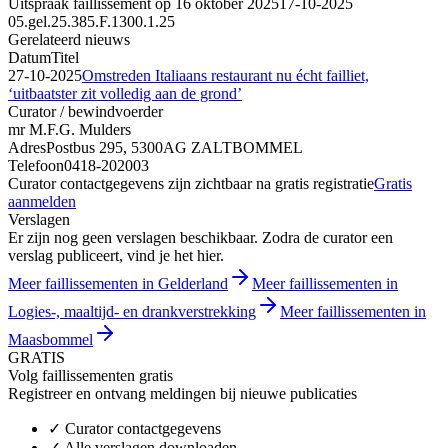
Uitspraak faillissement op 16 oktober 2025
17-10-2025
05.gel.25.385.F.1300.1.25
Gerelateerd nieuws
Datum
Titel
27-10-2025
Omstreden Italiaans restaurant nu écht failliet,
‘uitbaatster zit volledig aan de grond’
Curator / bewindvoerder
mr M.F.G. Mulders
Adres
Postbus 295, 5300AG ZALTBOMMEL
Telefoon
0418-202003
Curator contactgegevens zijn zichtbaar na gratis registratie
Gratis
aanmelden
Verslagen
Er zijn nog geen verslagen beschikbaar. Zodra de curator een
verslag publiceert, vind je het hier.
Meer faillissementen in Gelderland
Meer faillissementen in
Logies-, maaltijd- en drankverstrekking
Meer faillissementen in
Maasbommel
GRATIS
Volg faillissementen gratis
Registreer en ontvang meldingen bij nieuwe publicaties
✓
Curator contactgegevens
✓
Alle verslagen downloaden