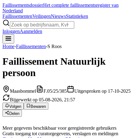
Faillissements
dossier
Het complete faillissementsregister van
Nederland
Faillissementen
Veilingen
Nieuws
Statistieken
Inloggen
Aanmelden
Home
›
Faillissementen
›
S Roos
Faillissement
Natuurlijk
persoon
Maasbommel
F.05/25/385
Uitgesproken op 17-10-2025
Bijgewerkt op 05-08-2026, 21:57
Volgen
Bewaren
Delen
Meer gegevens beschikbaar voor geregistreerde gebruikers
Gratis toegang tot curatorgegevens, verslagen en meldingen