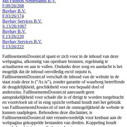
Md Fashion Netherlands B.V.
F.09/26/268
Buybay B.V.
F.03/26/174
Buybay Services B.V.
S.13/26/1067
Buybay B.V.
F.13/26/220
Buybay Services B.V.
F.13/26/222
FaillissementsDossier.nl spant er zich voor in de inhoud van deze
webpagina, afkomstig van openbare bronnen, regelmatig te
actualiseren en aan te vullen. Ondanks deze zorg en aandacht is het
mogelijk dat de inhoud onvolledig en/of onjuist is.
FaillissementsDossier.nl verschaft de inhoud van de website in de
staat zoals deze is ("As is"), zonder garantie of waarborg betreffende
de deugdelijkheid, geschiktheid voor een bepaald doel of
anderszins. FaillissementsDossier.nl aanvaardt geen
aansprakelijkheid voor schade die is of dreigt te worden toegebracht
en voortvloeit uit of in enig opzicht verband houdt met het gebruik
van FaillissementsDossier.nl of met de onmogelijkheid de website te
kunnen raadplegen. Behoudens deze disclaimer, is
FaillissementsDossier.nl niet verantwoordelijk voor kenbaar aan de
webpagina gekoppelde bestanden van derden. Koppeling houdt