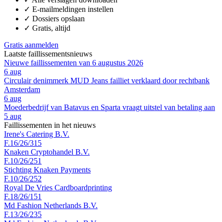
✓
E-mailmeldingen instellen
✓
Dossiers opslaan
✓
Gratis, altijd
Gratis aanmelden
Laatste faillissementsnieuws
Nieuwe faillissementen van 6 augustus 2026
6 aug
Circulair denimmerk MUD Jeans failliet verklaard door rechtbank
Amsterdam
6 aug
Moederbedrijf van Batavus en Sparta vraagt uitstel van betaling aan
5 aug
Faillissementen in het nieuws
Irene's Catering B.V.
F.16/26/315
Knaken Cryptohandel B.V.
F.10/26/251
Stichting Knaken Payments
F.10/26/252
Royal De Vries Cardboardprinting
F.18/26/151
Md Fashion Netherlands B.V.
F.13/26/235