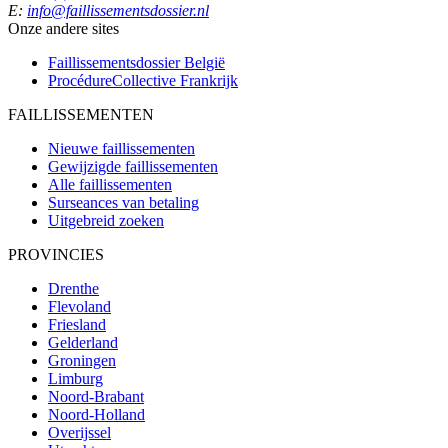
E:
info@faillissementsdossier.nl
Onze andere sites
Faillissementsdossier
België
ProcédureCollective
Frankrijk
FAILLISSEMENTEN
Nieuwe faillissementen
Gewijzigde faillissementen
Alle faillissementen
Surseances van betaling
Uitgebreid zoeken
PROVINCIES
Drenthe
Flevoland
Friesland
Gelderland
Groningen
Limburg
Noord-Brabant
Noord-Holland
Overijssel