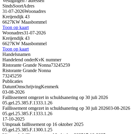
Vestigingen / adressen
Sinds
Soort
Adres
31-07-2026
Woonadres
Kreijendijk 43
6627KW Maasbommel
Toon op kaart
Woonadres
31-07-2026
Kreijendijk 43
6627KW Maasbommel
Toon op kaart
Handelsnamen
Handelend onder
KvK nummer
Ristorante Grande Nonna
73245259
Ristorante Grande Nonna
73245259
Publicaties
Datum
Omschrijving
Kenmerk
03-08-2026
Faillissement omgezet in schuldsanering op 30 juli 2026
05.gel.25.385.F.1333.1.26
Faillissement omgezet in schuldsanering op 30 juli 2026
03-08-2026
05.gel.25.385.F.1333.1.26
17-10-2025
Uitspraak faillissement op 16 oktober 2025
05.gel.25.385.F.1300.1.25