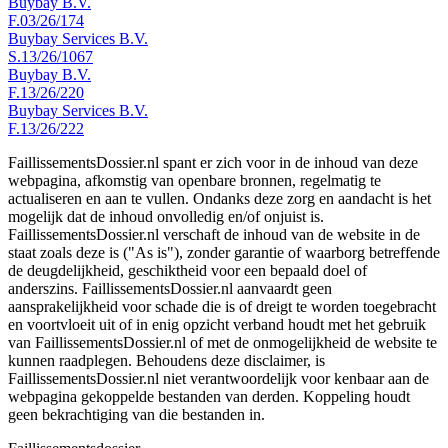
Buybay B.V.
F.03/26/174
Buybay Services B.V.
S.13/26/1067
Buybay B.V.
F.13/26/220
Buybay Services B.V.
F.13/26/222
FaillissementsDossier.nl spant er zich voor in de inhoud van deze
webpagina, afkomstig van openbare bronnen, regelmatig te
actualiseren en aan te vullen. Ondanks deze zorg en aandacht is het
mogelijk dat de inhoud onvolledig en/of onjuist is.
FaillissementsDossier.nl verschaft de inhoud van de website in de
staat zoals deze is ("As is"), zonder garantie of waarborg betreffende
de deugdelijkheid, geschiktheid voor een bepaald doel of
anderszins. FaillissementsDossier.nl aanvaardt geen
aansprakelijkheid voor schade die is of dreigt te worden toegebracht
en voortvloeit uit of in enig opzicht verband houdt met het gebruik
van FaillissementsDossier.nl of met de onmogelijkheid de website te
kunnen raadplegen. Behoudens deze disclaimer, is
FaillissementsDossier.nl niet verantwoordelijk voor kenbaar aan de
webpagina gekoppelde bestanden van derden. Koppeling houdt
geen bekrachtiging van die bestanden in.