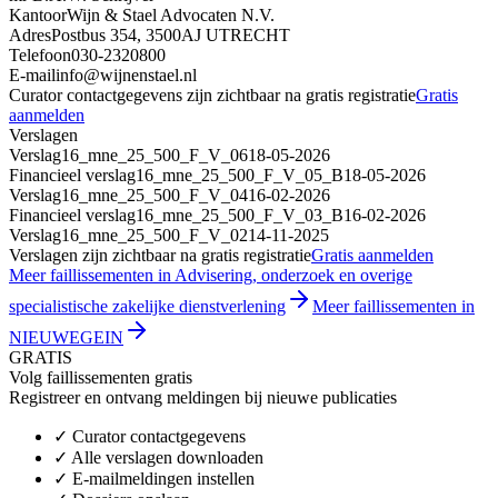
Kantoor
Wijn & Stael Advocaten N.V.
Adres
Postbus 354, 3500AJ UTRECHT
Telefoon
030-2320800
E-mail
info@wijnenstael.nl
Curator contactgegevens zijn zichtbaar na gratis registratie
Gratis
aanmelden
Verslagen
Verslag
16_mne_25_500_F_V_06
18-05-2026
Financieel verslag
16_mne_25_500_F_V_05_B
18-05-2026
Verslag
16_mne_25_500_F_V_04
16-02-2026
Financieel verslag
16_mne_25_500_F_V_03_B
16-02-2026
Verslag
16_mne_25_500_F_V_02
14-11-2025
Verslagen zijn zichtbaar na gratis registratie
Gratis aanmelden
Meer faillissementen in Advisering, onderzoek en overige
specialistische zakelijke dienstverlening
Meer faillissementen in
NIEUWEGEIN
GRATIS
Volg faillissementen gratis
Registreer en ontvang meldingen bij nieuwe publicaties
✓
Curator contactgegevens
✓
Alle verslagen downloaden
✓
E-mailmeldingen instellen