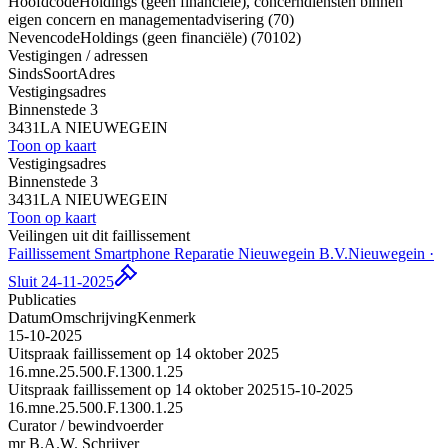
Hoofdcode
Holdings (geen financiële), concerndiensten binnen
eigen concern en managementadvisering (70)
Nevencode
Holdings (geen financiële) (70102)
Vestigingen / adressen
Sinds
Soort
Adres
Vestigingsadres
Binnenstede 3
3431LA NIEUWEGEIN
Toon op kaart
Vestigingsadres
Binnenstede 3
3431LA NIEUWEGEIN
Toon op kaart
Veilingen uit dit faillissement
Faillissement Smartphone Reparatie Nieuwegein B.V.
Nieuwegein ·
Sluit 24-11-2025
Publicaties
Datum
Omschrijving
Kenmerk
15-10-2025
Uitspraak faillissement op 14 oktober 2025
16.mne.25.500.F.1300.1.25
Uitspraak faillissement op 14 oktober 2025
15-10-2025
16.mne.25.500.F.1300.1.25
Curator / bewindvoerder
mr B.A.W. Schrijver