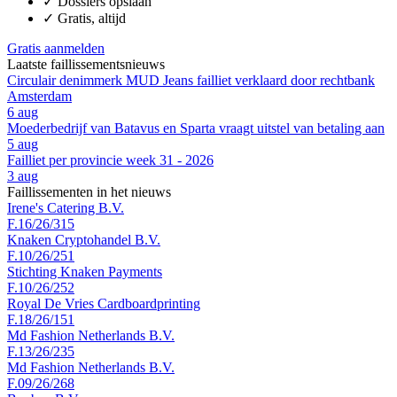
✓
Dossiers opslaan
✓
Gratis, altijd
Gratis aanmelden
Laatste faillissementsnieuws
Circulair denimmerk MUD Jeans failliet verklaard door rechtbank
Amsterdam
6 aug
Moederbedrijf van Batavus en Sparta vraagt uitstel van betaling aan
5 aug
Failliet per provincie week 31 - 2026
3 aug
Faillissementen in het nieuws
Irene's Catering B.V.
F.16/26/315
Knaken Cryptohandel B.V.
F.10/26/251
Stichting Knaken Payments
F.10/26/252
Royal De Vries Cardboardprinting
F.18/26/151
Md Fashion Netherlands B.V.
F.13/26/235
Md Fashion Netherlands B.V.
F.09/26/268