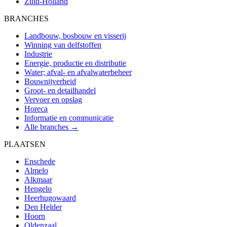
Zuid-Holland
BRANCHES
Landbouw, bosbouw en visserij
Winning van delfstoffen
Industrie
Energie, productie en distributie
Water; afval- en afvalwaterbeheer
Bouwnijverheid
Groot- en detailhandel
Vervoer en opslag
Horeca
Informatie en communicatie
Alle branches →
PLAATSEN
Enschede
Almelo
Alkmaar
Hengelo
Heerhugowaard
Den Helder
Hoorn
Oldenzaal