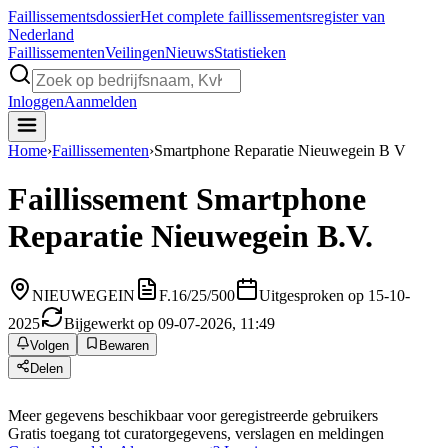
Faillissements
dossier
Het complete faillissementsregister van
Nederland
Faillissementen
Veilingen
Nieuws
Statistieken
Inloggen
Aanmelden
Home
›
Faillissementen
›
Smartphone Reparatie Nieuwegein B V
Faillissement
Smartphone
Reparatie Nieuwegein B.V.
NIEUWEGEIN
F.16/25/500
Uitgesproken op 15-10-
2025
Bijgewerkt op 09-07-2026, 11:49
Volgen
Bewaren
Delen
Meer gegevens beschikbaar voor geregistreerde gebruikers
Gratis toegang tot curatorgegevens, verslagen en meldingen