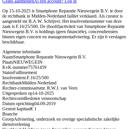
Gratis aanmelden
Al een account? Log in
Op 15-10-2025 is Smartphone Reparatie Nieuwegein B.V. te door
de rechtbank in Midden-Nederland failliet verklaard. Als curator is
aangesteld mr B.A.W. Schrijver. Het insolventienummer van deze
zaak is F.16/25/500. De (hoofd)activiteit van Smartphone Reparatie
Nieuwegein B.V. is holdings (geen financiële), concerndiensten
binnen eigen concern en managementadvisering. Er zijn 6 verslagen
beschikbaar.
Algemene informatie
Naam
Smartphone Reparatie Nieuwegein B.V.
Plaats
NIEUWEGEIN
KvK-nummer
75761459
Status
Faillissement
Insolventienr.
F.16/25/500
Rechtbank
Midden-Nederland
Rechter-commissaris
mr. R.W.J. van Veen
Uitgesproken op
14-10-2025
Rechtsvorm
Besloten vennootschap
Datum oprichting
04-09-2019
Gestort kapitaal
€ 1
Branche
Groep
Advisering, onderzoek en overige specialistische zakelijke
dienstverlening