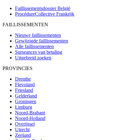
Faillissementsdossier
België
ProcédureCollective
Frankrijk
FAILLISSEMENTEN
Nieuwe faillissementen
Gewijzigde faillissementen
Alle faillissementen
Surseances van betaling
Uitgebreid zoeken
PROVINCIES
Drenthe
Flevoland
Friesland
Gelderland
Groningen
Limburg
Noord-Brabant
Noord-Holland
Overijssel
Utrecht
Zeeland