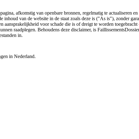
bpagina, afkomstig van openbare bronnen, regelmatig te actualiseren en 
 de inhoud van de website in de staat zoals deze is ("As is"), zonder ga
n aansprakelijkheid voor schade die is of dreigt te worden toegebracht 
 kunnen raadplegen. Behoudens deze disclaimer, is FaillissementsDossi
estanden in.
ingen in Nederland.