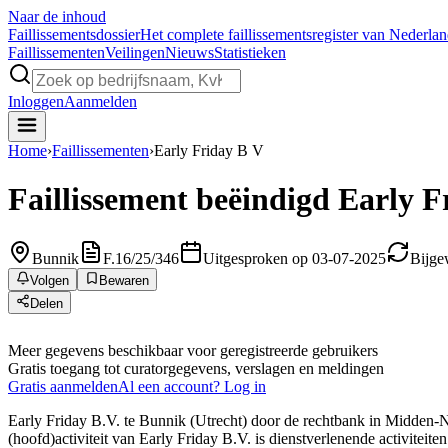
Naar de inhoud
Faillissements
dossier
Het complete faillissementsregister van Nederla
Faillissementen
Veilingen
Nieuws
Statistieken
Inloggen
Aanmelden
Home
›
Faillissementen
›
Early Friday B V
Faillissement beëindigd
Early F
Bunnik
F.16/25/346
Uitgesproken op 03-07-2025
Bijge
Volgen
Bewaren
Delen
Meer gegevens beschikbaar voor geregistreerde gebruikers
Gratis toegang tot curatorgegevens, verslagen en meldingen
Gratis aanmelden
Al een account? Log in
Early Friday B.V. te Bunnik (Utrecht) door de rechtbank in Midden-Ne
(hoofd)activiteit van Early Friday B.V. is dienstverlenende activitei