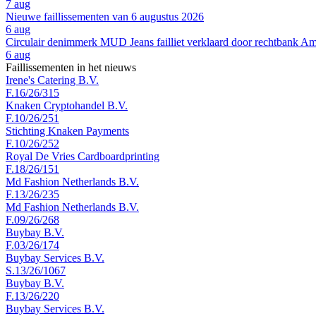
7 aug
Nieuwe faillissementen van 6 augustus 2026
6 aug
Circulair denimmerk MUD Jeans failliet verklaard door rechtbank A
6 aug
Faillissementen in het nieuws
Irene's Catering B.V.
F.16/26/315
Knaken Cryptohandel B.V.
F.10/26/251
Stichting Knaken Payments
F.10/26/252
Royal De Vries Cardboardprinting
F.18/26/151
Md Fashion Netherlands B.V.
F.13/26/235
Md Fashion Netherlands B.V.
F.09/26/268
Buybay B.V.
F.03/26/174
Buybay Services B.V.
S.13/26/1067
Buybay B.V.
F.13/26/220
Buybay Services B.V.