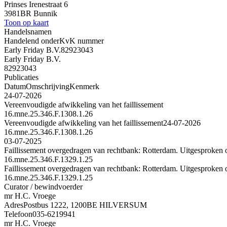
Prinses Irenestraat 6
3981BR Bunnik
Toon op kaart
Handelsnamen
Handelend onder
KvK nummer
Early Friday B.V.
82923043
Early Friday B.V.
82923043
Publicaties
Datum
Omschrijving
Kenmerk
24-07-2026
Vereenvoudigde afwikkeling van het faillissement
16.mne.25.346.F.1308.1.26
Vereenvoudigde afwikkeling van het faillissement
24-07-2026
16.mne.25.346.F.1308.1.26
03-07-2025
Faillissement overgedragen van rechtbank: Rotterdam. Uitgesproken 
16.mne.25.346.F.1329.1.25
Faillissement overgedragen van rechtbank: Rotterdam. Uitgesproken 
16.mne.25.346.F.1329.1.25
Curator / bewindvoerder
mr H.C. Vroege
Adres
Postbus 1222, 1200BE HILVERSUM
Telefoon
035-6219941
mr H.C. Vroege