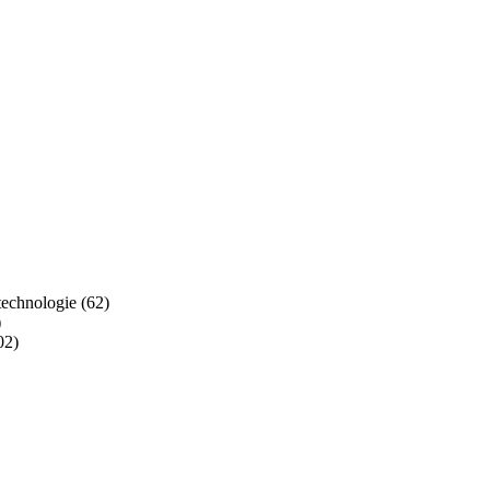
technologie (62)
)
02)