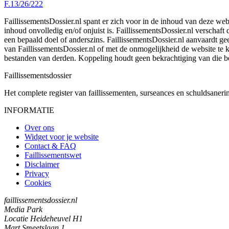
F.13/26/222
FaillissementsDossier.nl spant er zich voor in de inhoud van deze we
inhoud onvolledig en/of onjuist is. FaillissementsDossier.nl verschaft
een bepaald doel of anderszins. FaillissementsDossier.nl aanvaardt gee
van FaillissementsDossier.nl of met de onmogelijkheid de website te
bestanden van derden. Koppeling houdt geen bekrachtiging van die b
Faillissements
dossier
Het complete register van faillissementen, surseances en schuldsaner
INFORMATIE
Over ons
Widget voor je website
Contact & FAQ
Faillissementswet
Disclaimer
Privacy
Cookies
faillissementsdossier.nl
Media Park
Locatie Heideheuvel H1
Mart Smeetslaan 1