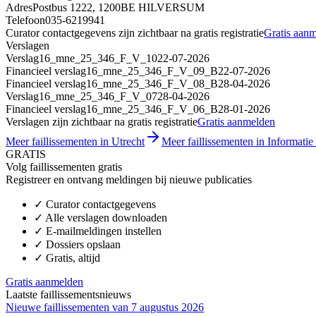
Adres
Postbus 1222, 1200BE HILVERSUM
Telefoon
035-6219941
Curator contactgegevens zijn zichtbaar na gratis registratie
Gratis aan
Verslagen
Verslag
16_mne_25_346_F_V_10
22-07-2026
Financieel verslag
16_mne_25_346_F_V_09_B
22-07-2026
Financieel verslag
16_mne_25_346_F_V_08_B
28-04-2026
Verslag
16_mne_25_346_F_V_07
28-04-2026
Financieel verslag
16_mne_25_346_F_V_06_B
28-01-2026
Verslagen zijn zichtbaar na gratis registratie
Gratis aanmelden
Meer faillissementen in Utrecht
Meer faillissementen in Informati
GRATIS
Volg faillissementen gratis
Registreer en ontvang meldingen bij nieuwe publicaties
✓
Curator contactgegevens
✓
Alle verslagen downloaden
✓
E-mailmeldingen instellen
✓
Dossiers opslaan
✓
Gratis, altijd
Gratis aanmelden
Laatste faillissementsnieuws
Nieuwe faillissementen van 7 augustus 2026