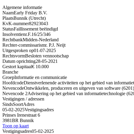
Algemene informatie
Naam
Early Friday B.V.
Plaats
Bunnik (Utrecht)
KvK-nummer
82923043
Status
Faillissement beëindigd
Insolventienr.
F.16/25/346
Rechtbank
Midden-Nederland
Rechter-commissaris
mr. P.J. Neijt
Uitgesproken op
01-07-2025
Rechtsvorm
Besloten vennootschap
Datum oprichting
28-05-2021
Gestort kapitaal
€ 10.000
Branche
Groep
Informatie en communicatie
Hoofdcode
Dienstverlenende activiteiten op het gebied van informatie
Nevencode
Ontwikkelen, produceren en uitgeven van software (6201
Nevencode 2
Advisering op het gebied van informatietechnologie (62
Vestigingen / adressen
Sinds
Soort
Adres
05-02-2025
Vestigingsadres
Prinses Irenestraat 6
3981BR Bunnik
Toon op kaart
Vestigingsadres
05-02-2025