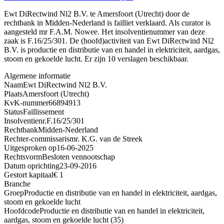
Ewt DiRectwind Nl2 B.V. te Amersfoort (Utrecht) door de
rechtbank in Midden-Nederland is failliet verklaard. Als curator is
aangesteld mr F.A.M. Nowee. Het insolventienummer van deze
zaak is F.16/25/301. De (hoofd)activiteit van Ewt DiRectwind Nl2
B.V. is productie en distributie van en handel in elektriciteit, aardgas,
stoom en gekoelde lucht. Er zijn 10 verslagen beschikbaar.
Algemene informatie
Naam
Ewt DiRectwind Nl2 B.V.
Plaats
Amersfoort (Utrecht)
KvK-nummer
66894913
Status
Faillissement
Insolventienr.
F.16/25/301
Rechtbank
Midden-Nederland
Rechter-commissaris
mr. K.G. van de Streek
Uitgesproken op
16-06-2025
Rechtsvorm
Besloten vennootschap
Datum oprichting
23-09-2016
Gestort kapitaal
€ 1
Branche
Groep
Productie en distributie van en handel in elektriciteit, aardgas,
stoom en gekoelde lucht
Hoofdcode
Productie en distributie van en handel in elektriciteit,
aardgas, stoom en gekoelde lucht (35)