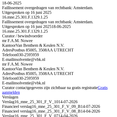
18-06-2025
Faillissement overgedragen van rechtbank: Amsterdam.
Uitgesproken op 16 juni 2025
16.mne.25.301.F.1329.1.25
Faillissement overgedragen van rechtbank: Amsterdam.
Uitgesproken op 16 juni 2025
18-06-2025
16.mne.25.301.F.1329.1.25
Curator / bewindvoerder
mr F.A.M. Nowee
Kantoor
Van Benthem & Keulen N.V.
Adres
Postbus 85005, 3508AA UTRECHT
Telefoon
030-2595959
E-mail
insolventie@vbk.nl
mr F.A.M. Nowee
Kantoor
Van Benthem & Keulen N.V.
Adres
Postbus 85005, 3508AA UTRECHT
Telefoon
030-2595959
E-mail
insolventie@vbk.nl
Curator contactgegevens zijn zichtbaar na gratis registratie
Gratis
aanmelden
Verslagen
Verslag
16_mne_25_301_F_V_10
14-07-2026
Financieel verslag
16_mne_25_301_F_V_09_B
14-07-2026
Financieel verslag
16_mne_25_301_F_V_08_B
14-04-2026
Verslag
16_mne_25_301_F_V_07
14-04-2026