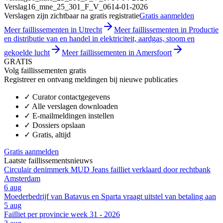
Verslag
16_mne_25_301_F_V_06
14-01-2026
Verslagen zijn zichtbaar na gratis registratie
Gratis aanmelden
Meer faillissementen in Utrecht
Meer faillissementen in Productie
en distributie van en handel in elektriciteit, aardgas, stoom en
gekoelde lucht
Meer faillissementen in Amersfoort
GRATIS
Volg faillissementen gratis
Registreer en ontvang meldingen bij nieuwe publicaties
✓
Curator contactgegevens
✓
Alle verslagen downloaden
✓
E-mailmeldingen instellen
✓
Dossiers opslaan
✓
Gratis, altijd
Gratis aanmelden
Laatste faillissementsnieuws
Circulair denimmerk MUD Jeans failliet verklaard door rechtbank
Amsterdam
6 aug
Moederbedrijf van Batavus en Sparta vraagt uitstel van betaling aan
5 aug
Failliet per provincie week 31 - 2026