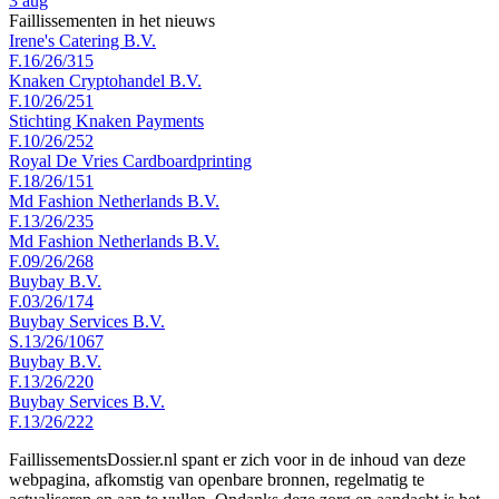
3 aug
Faillissementen in het nieuws
Irene's Catering B.V.
F.16/26/315
Knaken Cryptohandel B.V.
F.10/26/251
Stichting Knaken Payments
F.10/26/252
Royal De Vries Cardboardprinting
F.18/26/151
Md Fashion Netherlands B.V.
F.13/26/235
Md Fashion Netherlands B.V.
F.09/26/268
Buybay B.V.
F.03/26/174
Buybay Services B.V.
S.13/26/1067
Buybay B.V.
F.13/26/220
Buybay Services B.V.
F.13/26/222
FaillissementsDossier.nl spant er zich voor in de inhoud van deze
webpagina, afkomstig van openbare bronnen, regelmatig te