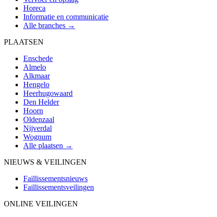
Horeca
Informatie en communicatie
Alle branches →
PLAATSEN
Enschede
Almelo
Alkmaar
Hengelo
Heerhugowaard
Den Helder
Hoorn
Oldenzaal
Nijverdal
Wognum
Alle plaatsen →
NIEUWS & VEILINGEN
Faillissementsnieuws
Faillissementsveilingen
ONLINE VEILINGEN