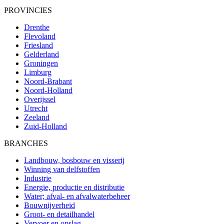
PROVINCIES
Drenthe
Flevoland
Friesland
Gelderland
Groningen
Limburg
Noord-Brabant
Noord-Holland
Overijssel
Utrecht
Zeeland
Zuid-Holland
BRANCHES
Landbouw, bosbouw en visserij
Winning van delfstoffen
Industrie
Energie, productie en distributie
Water; afval- en afvalwaterbeheer
Bouwnijverheid
Groot- en detailhandel
Vervoer en opslag