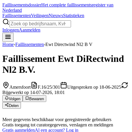
Faillissements
dossier
Het complete faillissementsregister van
Nederland
Faillissementen
Veilingen
Nieuws
Statistieken
Inloggen
Aanmelden
Home
›
Faillissementen
›
Ewt Directwind Nl2 B V
Faillissement
Ewt DiRectwind
Nl2 B.V.
Amersfoort
F.16/25/301
Uitgesproken op 18-06-2025
Bijgewerkt op 14-07-2026, 18:01
Volgen
Bewaren
Delen
Meer gegevens beschikbaar voor geregistreerde gebruikers
Gratis toegang tot curatorgegevens, verslagen en meldingen
Gratis aanmelden
Al een account? Log in