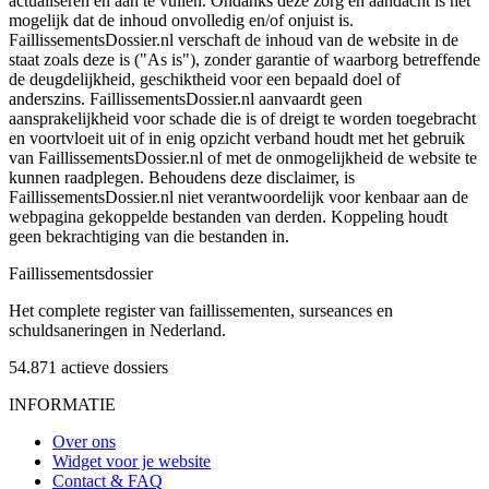
actualiseren en aan te vullen. Ondanks deze zorg en aandacht is het
mogelijk dat de inhoud onvolledig en/of onjuist is.
FaillissementsDossier.nl verschaft de inhoud van de website in de
staat zoals deze is ("As is"), zonder garantie of waarborg betreffende
de deugdelijkheid, geschiktheid voor een bepaald doel of
anderszins. FaillissementsDossier.nl aanvaardt geen
aansprakelijkheid voor schade die is of dreigt te worden toegebracht
en voortvloeit uit of in enig opzicht verband houdt met het gebruik
van FaillissementsDossier.nl of met de onmogelijkheid de website te
kunnen raadplegen. Behoudens deze disclaimer, is
FaillissementsDossier.nl niet verantwoordelijk voor kenbaar aan de
webpagina gekoppelde bestanden van derden. Koppeling houdt
geen bekrachtiging van die bestanden in.
Faillissements
dossier
Het complete register van faillissementen, surseances en
schuldsaneringen in Nederland.
54.871
actieve dossiers
INFORMATIE
Over ons
Widget voor je website
Contact & FAQ