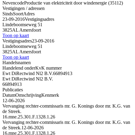
Nevencode
Productie van elektriciteit door windenergie (35112)
Vestigingen / adressen
Sinds
Soort
Adres
23-09-2016
Vestigingsadres
Lindeboomseweg 51
3825AL Amersfoort
Toon op kaart
Vestigingsadres
23-09-2016
Lindeboomseweg 51
3825AL Amersfoort
Toon op kaart
Handelsnamen
Handelend onder
KvK nummer
Ewt DiRectwind Nl2 B.V.
66894913
Ewt DiRectwind Nl2 B.V.
66894913
Publicaties
Datum
Omschrijving
Kenmerk
12-06-2026
Vervanging rechter-commissaris mr. G. Konings door mr. K.G. van
de Streek.
16.mne.25.301.F.1328.1.26
Vervanging rechter-commissaris mr. G. Konings door mr. K.G. van
de Streek.
12-06-2026
16.mne.25.301.F.1328.1.26