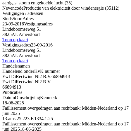
aardgas, stoom en gekoelde lucht (35)
Nevencode
Productie van elektriciteit door windenergie (35112)
Vestigingen / adressen
Sinds
Soort
Adres
23-09-2016
Vestigingsadres
Lindeboomseweg 51
3825AL Amersfoort
Toon op kaart
Vestigingsadres
23-09-2016
Lindeboomseweg 51
3825AL Amersfoort
Toon op kaart
Handelsnamen
Handelend onder
KvK nummer
Ewt DiRectwind Nl2 B.V.
66894913
Ewt DiRectwind Nl2 B.V.
66894913
Publicaties
Datum
Omschrijving
Kenmerk
18-06-2025
Faillissement overgedragen aan rechtbank: Midden-Nederland op 17
juni 2025
13.ams.25.223.F.1334.1.25
Faillissement overgedragen aan rechtbank: Midden-Nederland op 17
juni 2025
18-06-2025