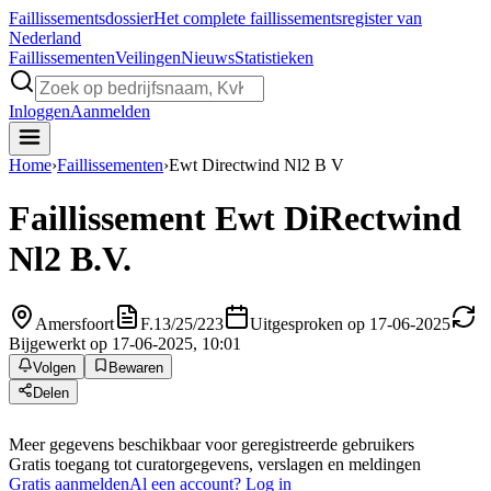
Faillissements
dossier
Het complete faillissementsregister van
Nederland
Faillissementen
Veilingen
Nieuws
Statistieken
Inloggen
Aanmelden
Home
›
Faillissementen
›
Ewt Directwind Nl2 B V
Faillissement
Ewt DiRectwind
Nl2 B.V.
Amersfoort
F.13/25/223
Uitgesproken op 17-06-2025
Bijgewerkt op 17-06-2025, 10:01
Volgen
Bewaren
Delen
Meer gegevens beschikbaar voor geregistreerde gebruikers
Gratis toegang tot curatorgegevens, verslagen en meldingen
Gratis aanmelden
Al een account? Log in