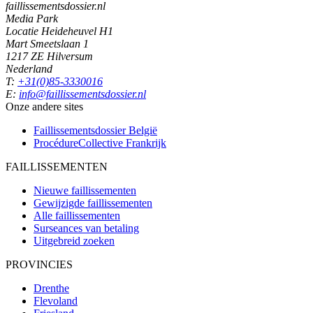
faillissementsdossier.nl
Media Park
Locatie Heideheuvel H1
Mart Smeetslaan 1
1217 ZE Hilversum
Nederland
T:
+31(0)85-3330016
E:
info@faillissementsdossier.nl
Onze andere sites
Faillissementsdossier
België
ProcédureCollective
Frankrijk
FAILLISSEMENTEN
Nieuwe faillissementen
Gewijzigde faillissementen
Alle faillissementen
Surseances van betaling
Uitgebreid zoeken
PROVINCIES
Drenthe
Flevoland