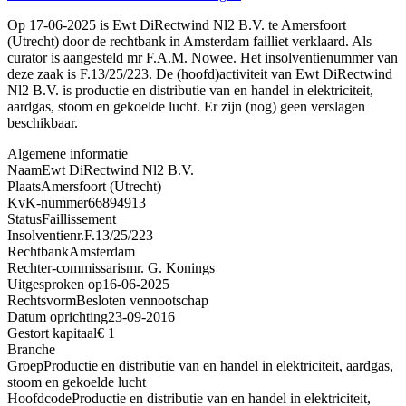
Op 17-06-2025 is Ewt DiRectwind Nl2 B.V. te Amersfoort
(Utrecht) door de rechtbank in Amsterdam failliet verklaard. Als
curator is aangesteld mr F.A.M. Nowee. Het insolventienummer van
deze zaak is F.13/25/223. De (hoofd)activiteit van Ewt DiRectwind
Nl2 B.V. is productie en distributie van en handel in elektriciteit,
aardgas, stoom en gekoelde lucht. Er zijn (nog) geen verslagen
beschikbaar.
Algemene informatie
Naam
Ewt DiRectwind Nl2 B.V.
Plaats
Amersfoort (Utrecht)
KvK-nummer
66894913
Status
Faillissement
Insolventienr.
F.13/25/223
Rechtbank
Amsterdam
Rechter-commissaris
mr. G. Konings
Uitgesproken op
16-06-2025
Rechtsvorm
Besloten vennootschap
Datum oprichting
23-09-2016
Gestort kapitaal
€ 1
Branche
Groep
Productie en distributie van en handel in elektriciteit, aardgas,
stoom en gekoelde lucht
Hoofdcode
Productie en distributie van en handel in elektriciteit,