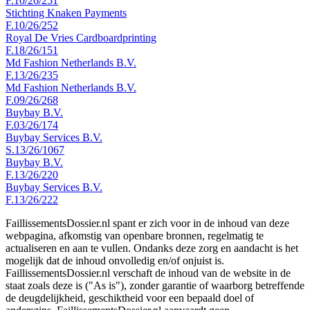
F.10/26/251
Stichting Knaken Payments
F.10/26/252
Royal De Vries Cardboardprinting
F.18/26/151
Md Fashion Netherlands B.V.
F.13/26/235
Md Fashion Netherlands B.V.
F.09/26/268
Buybay B.V.
F.03/26/174
Buybay Services B.V.
S.13/26/1067
Buybay B.V.
F.13/26/220
Buybay Services B.V.
F.13/26/222
FaillissementsDossier.nl spant er zich voor in de inhoud van deze
webpagina, afkomstig van openbare bronnen, regelmatig te
actualiseren en aan te vullen. Ondanks deze zorg en aandacht is het
mogelijk dat de inhoud onvolledig en/of onjuist is.
FaillissementsDossier.nl verschaft de inhoud van de website in de
staat zoals deze is ("As is"), zonder garantie of waarborg betreffende
de deugdelijkheid, geschiktheid voor een bepaald doel of