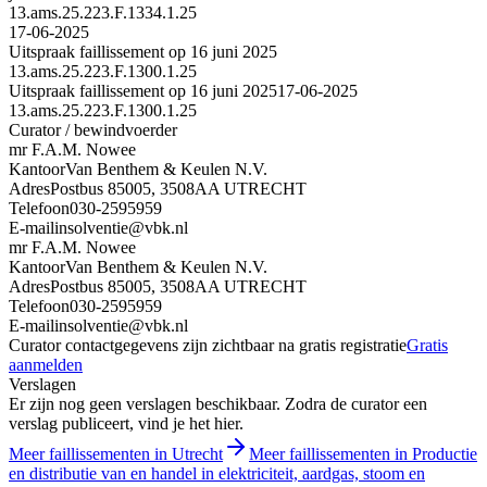
13.ams.25.223.F.1334.1.25
17-06-2025
Uitspraak faillissement op 16 juni 2025
13.ams.25.223.F.1300.1.25
Uitspraak faillissement op 16 juni 2025
17-06-2025
13.ams.25.223.F.1300.1.25
Curator / bewindvoerder
mr F.A.M. Nowee
Kantoor
Van Benthem & Keulen N.V.
Adres
Postbus 85005, 3508AA UTRECHT
Telefoon
030-2595959
E-mail
insolventie@vbk.nl
mr F.A.M. Nowee
Kantoor
Van Benthem & Keulen N.V.
Adres
Postbus 85005, 3508AA UTRECHT
Telefoon
030-2595959
E-mail
insolventie@vbk.nl
Curator contactgegevens zijn zichtbaar na gratis registratie
Gratis
aanmelden
Verslagen
Er zijn nog geen verslagen beschikbaar. Zodra de curator een
verslag publiceert, vind je het hier.
Meer faillissementen in Utrecht
Meer faillissementen in Productie
en distributie van en handel in elektriciteit, aardgas, stoom en