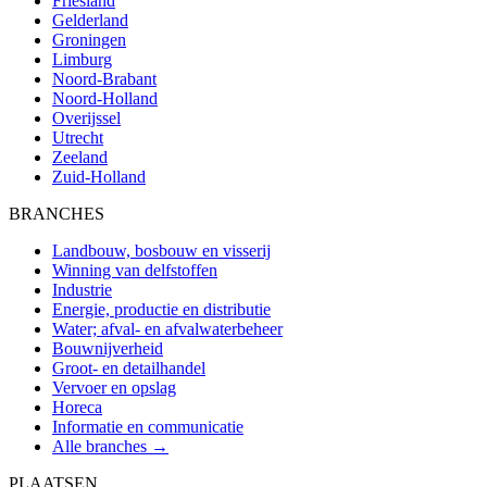
Friesland
Gelderland
Groningen
Limburg
Noord-Brabant
Noord-Holland
Overijssel
Utrecht
Zeeland
Zuid-Holland
BRANCHES
Landbouw, bosbouw en visserij
Winning van delfstoffen
Industrie
Energie, productie en distributie
Water; afval- en afvalwaterbeheer
Bouwnijverheid
Groot- en detailhandel
Vervoer en opslag
Horeca
Informatie en communicatie
Alle branches →
PLAATSEN