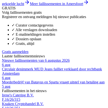
gekoelde lucht
Meer faillissementen in Amersfoort
GRATIS
Volg faillissementen gratis
Registreer en ontvang meldingen bij nieuwe publicaties
✓
Curator contactgegevens
✓
Alle verslagen downloaden
✓
E-mailmeldingen instellen
✓
Dossiers opslaan
✓
Gratis, altijd
Gratis aanmelden
Laatste faillissementsnieuws
Nieuwe faillissementen van 6 augustus 2026
6 aug
Circulair denimmerk MUD Jeans failliet verklaard door rechtbank
Amsterdam
6 aug
Moederbedrijf van Batavus en Sparta vraagt uitstel van betaling aan
5 aug
Faillissementen in het nieuws
Irene's Catering B.V.
F.16/26/315
Knaken Cryptohandel B.V.