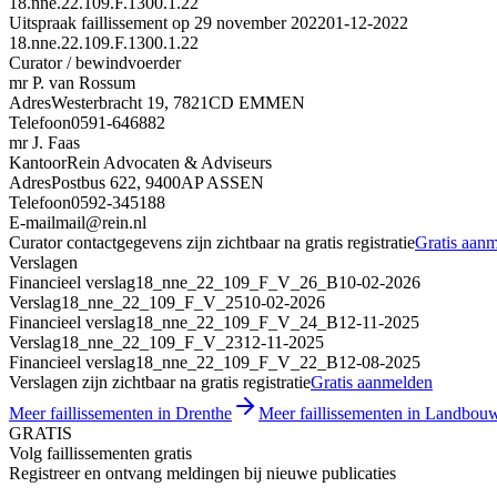
18.nne.22.109.F.1300.1.22
Uitspraak faillissement op 29 november 2022
01-12-2022
18.nne.22.109.F.1300.1.22
Curator / bewindvoerder
mr P. van Rossum
Adres
Westerbracht 19, 7821CD EMMEN
Telefoon
0591-646882
mr J. Faas
Kantoor
Rein Advocaten & Adviseurs
Adres
Postbus 622, 9400AP ASSEN
Telefoon
0592-345188
E-mail
mail@rein.nl
Curator contactgegevens zijn zichtbaar na gratis registratie
Gratis aan
Verslagen
Financieel verslag
18_nne_22_109_F_V_26_B
10-02-2026
Verslag
18_nne_22_109_F_V_25
10-02-2026
Financieel verslag
18_nne_22_109_F_V_24_B
12-11-2025
Verslag
18_nne_22_109_F_V_23
12-11-2025
Financieel verslag
18_nne_22_109_F_V_22_B
12-08-2025
Verslagen zijn zichtbaar na gratis registratie
Gratis aanmelden
Meer faillissementen in Drenthe
Meer faillissementen in Landbouw
GRATIS
Volg faillissementen gratis
Registreer en ontvang meldingen bij nieuwe publicaties