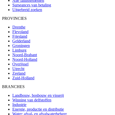
Alle faillissementen
Surseances van betaling
Uitgebreid zoeken
PROVINCIES
Drenthe
Flevoland
Friesland
Gelderland
Groningen
Limburg
Noord-Brabant
Noord-Holland
Overijssel
Utrecht
Zeeland
Zuid-Holland
BRANCHES
Landbouw, bosbouw en visserij
Winning van delfstoffen
Industrie
Energie, productie en distributie
Water; afval- en afvalwaterbeheer