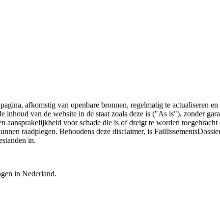
bpagina, afkomstig van openbare bronnen, regelmatig te actualiseren en 
 de inhoud van de website in de staat zoals deze is ("As is"), zonder ga
n aansprakelijkheid voor schade die is of dreigt te worden toegebracht 
 kunnen raadplegen. Behoudens deze disclaimer, is FaillissementsDossi
estanden in.
ingen in Nederland.