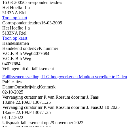
16-03-2005
Correspondentieadres
Het Hoefke 1 a
5133NA Riel
Toon op kaart
Correspondentieadres
16-03-2005
Het Hoefke 1 a
5133NA Riel
Toon op kaart
Handelsnamen
Handelend onder
KvK nummer
V.O.F. Bth Weg
04077684
V.O.F. Bth Weg
04077684
Veilingen uit dit faillissement
Faillissementsveiling; JLG hoogwerker en Manitou verreiker te Dalen
Publicaties
Datum
Omschrijving
Kenmerk
02-10-2025
Vervanging curator mr P. van Rossum door mr J. Faas
18.nne.22.109.F.1307.1.25
Vervanging curator mr P. van Rossum door mr J. Faas
02-10-2025
18.nne.22.109.F.1307.1.25
01-12-2022
Uitspraak faillissement op 29 november 2022