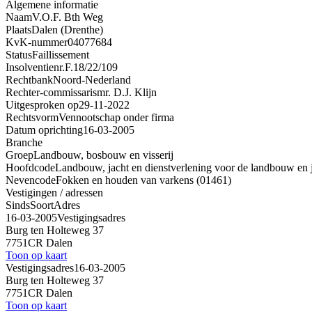
Algemene informatie
Naam
V.O.F. Bth Weg
Plaats
Dalen (Drenthe)
KvK-nummer
04077684
Status
Faillissement
Insolventienr.
F.18/22/109
Rechtbank
Noord-Nederland
Rechter-commissaris
mr. D.J. Klijn
Uitgesproken op
29-11-2022
Rechtsvorm
Vennootschap onder firma
Datum oprichting
16-03-2005
Branche
Groep
Landbouw, bosbouw en visserij
Hoofdcode
Landbouw, jacht en dienstverlening voor de landbouw en j
Nevencode
Fokken en houden van varkens (01461)
Vestigingen / adressen
Sinds
Soort
Adres
16-03-2005
Vestigingsadres
Burg ten Holteweg 37
7751CR Dalen
Toon op kaart
Vestigingsadres
16-03-2005
Burg ten Holteweg 37
7751CR Dalen
Toon op kaart