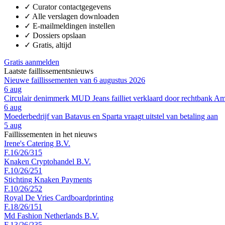
✓
Curator contactgegevens
✓
Alle verslagen downloaden
✓
E-mailmeldingen instellen
✓
Dossiers opslaan
✓
Gratis, altijd
Gratis aanmelden
Laatste faillissementsnieuws
Nieuwe faillissementen van 6 augustus 2026
6 aug
Circulair denimmerk MUD Jeans failliet verklaard door rechtbank A
6 aug
Moederbedrijf van Batavus en Sparta vraagt uitstel van betaling aan
5 aug
Faillissementen in het nieuws
Irene's Catering B.V.
F.16/26/315
Knaken Cryptohandel B.V.
F.10/26/251
Stichting Knaken Payments
F.10/26/252
Royal De Vries Cardboardprinting
F.18/26/151
Md Fashion Netherlands B.V.
F.13/26/235