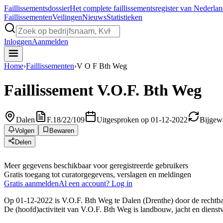
Faillissements
dossier
Het complete faillissementsregister van Nederla
Faillissementen
Veilingen
Nieuws
Statistieken
Inloggen
Aanmelden
Home
›
Faillissementen
›
V O F Bth Weg
Faillissement
V.O.F. Bth Weg
Dalen
F.18/22/109
Uitgesproken op 01-12-2022
Bijgew
Volgen
Bewaren
Delen
Meer gegevens beschikbaar voor geregistreerde gebruikers
Gratis toegang tot curatorgegevens, verslagen en meldingen
Gratis aanmelden
Al een account? Log in
Op 01-12-2022 is V.O.F. Bth Weg te Dalen (Drenthe) door de rechtban
De (hoofd)activiteit van V.O.F. Bth Weg is landbouw, jacht en dienst