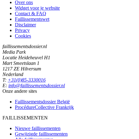
Over ons
Widget voor je website
Contact & FAQ
Faillissementswet
Disclaimer
Privacy
Cookies
faillissementsdossier.nl
Media Park
Locatie Heideheuvel H1
Mart Smeetslaan 1
1217 ZE Hilversum
Nederland
T:
+31(0)85-3330016
E:
info@faillissementsdossier.nl
Onze andere sites
Faillissementsdossier
België
ProcédureCollective
Frankrijk
FAILLISSEMENTEN
Nieuwe faillissementen
Gewijzigde faillissementen