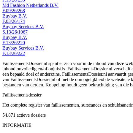
Md Fashion Netherlands B.V.
F.09/26/268
Buybay B.V.
F.03/26/174
Buybay Services B.V.
S.13/26/1067
Buybay B.V.
F.13/26/220
Buybay Services B.V.
F.13/26/222
FaillissementsDossier.nl spant er zich voor in de inhoud van deze we
inhoud onvolledig en/of onjuist is. FaillissementsDossier.nl verschaft
een bepaald doel of anderszins. FaillissementsDossier.nl aanvaardt gee
van FaillissementsDossier.nl of met de onmogelijkheid de website te
bestanden van derden. Koppeling houdt geen bekrachtiging van die b
Faillissements
dossier
Het complete register van faillissementen, surseances en schuldsaner
54.871
actieve dossiers
INFORMATIE