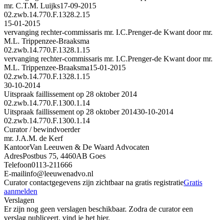
mr. C.T.M. Luijks
17-09-2015
02.zwb.14.770.F.1328.2.15
15-01-2015
vervanging rechter-commissaris mr. I.C.Prenger-de Kwant door mr.
M.L. Trippenzee-Braaksma
02.zwb.14.770.F.1328.1.15
vervanging rechter-commissaris mr. I.C.Prenger-de Kwant door mr.
M.L. Trippenzee-Braaksma
15-01-2015
02.zwb.14.770.F.1328.1.15
30-10-2014
Uitspraak faillissement op 28 oktober 2014
02.zwb.14.770.F.1300.1.14
Uitspraak faillissement op 28 oktober 2014
30-10-2014
02.zwb.14.770.F.1300.1.14
Curator / bewindvoerder
mr. J.A.M. de Kerf
Kantoor
Van Leeuwen & De Waard Advocaten
Adres
Postbus 75, 4460AB Goes
Telefoon
0113-211666
E-mail
info@leeuwenadvo.nl
Curator contactgegevens zijn zichtbaar na gratis registratie
Gratis
aanmelden
Verslagen
Er zijn nog geen verslagen beschikbaar. Zodra de curator een
verslag publiceert, vind je het hier.