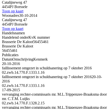
Catalijneweg 47
4454PJ Borssele
Toon op kaart
Woonadres
30-10-2014
Catalijneweg 47
4454PJ Borssele
Toon op kaart
Handelsnamen
Handelend onder
KvK nummer
Brasserie De Kaloot
56455461
Brasserie De Kaloot
56455461
Publicaties
Datum
Omschrijving
Kenmerk
20-10-2016
faillissement omgezet in schuldsanering op 7 oktober 2016
02.zwb.14.770.F.1333.1.16
faillissement omgezet in schuldsanering op 7 oktober 2016
20-10-
2016
02.zwb.14.770.F.1333.1.16
17-09-2015
vervanging rechter-commissaris mr. M.L.Trippenzee-Braaksma door
mr. C.T.M. Luijks
02.zwb.14.770.F.1328.2.15
vervanging rechter-commissaris mr. M.L.Trippenzee-Braaksma door