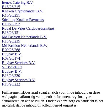
Irene's Catering B.V.
F.16/26/315
Knaken Cryptohandel B.V.
F.10/26/251
Stichting Knaken Payments
F.10/26/252
Royal De Vries Cardboardprinting
F.18/26/151
Md Fashion Netherlands B.V.
F.13/26/235
Md Fashion Netherlands B.V.
F.09/26/268
Buybay B.V.
F.03/26/174
Buybay Services B.V.
S.13/26/1067
Buybay B.V.
F.13/26/220
Buybay Services B.V.
F.13/26/222
FaillissementsDossier.nl spant er zich voor in de inhoud van deze
webpagina, afkomstig van openbare bronnen, regelmatig te
actualiseren en aan te vullen. Ondanks deze zorg en aandacht is het
mogelijk dat de inhoud onvolledig en/of onjuist is.