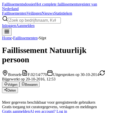
Faillissements
dossier
Het complete faillissementsregister van
Nederland
Faillissementen
Veilingen
Nieuws
Statistieken
Inloggen
Aanmelden
Home
›
Faillissementen
›
Sijpt
Faillissement
Natuurlijk
persoon
Borssele
F.02/14/770
Uitgesproken op 30-10-2014
Bijgewerkt op 20-10-2016, 12:53
Volgen
Bewaren
Delen
Meer gegevens beschikbaar voor geregistreerde gebruikers
Gratis toegang tot curatorgegevens, verslagen en meldingen
Gratis aanmelden
Al een account? Log in