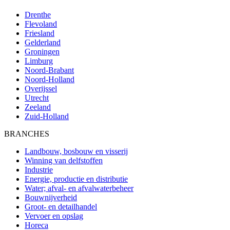
Drenthe
Flevoland
Friesland
Gelderland
Groningen
Limburg
Noord-Brabant
Noord-Holland
Overijssel
Utrecht
Zeeland
Zuid-Holland
BRANCHES
Landbouw, bosbouw en visserij
Winning van delfstoffen
Industrie
Energie, productie en distributie
Water; afval- en afvalwaterbeheer
Bouwnijverheid
Groot- en detailhandel
Vervoer en opslag
Horeca