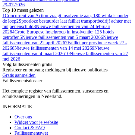
29-07-2026
Top 10 meest gelezen
1
Concurrent van Action vraagt insolventie aan, 180 winkels onder
de loep
2
Spoorloze bestuurder laat failliet transportbedrijf achter met
miljoenenschuld
3
Nieuwe faillissementen van 24 februari
2026
4
Grote Europese hotelgroep in insolventie: 125 hotels
getroffen
5
Nieuwe faillissementen van 5 maart 2026
6
Nieuwe
faillissementen van 22 april 2026
7
Failliet per provincie week 27 -
2026
8
Nieuwe faillissementen van 14 mei 2026
9
Nieuwe
faillissementen van 4 maart 2026
10
Nieuwe faillissementen van 27
mei 2026
Volg faillissementen gratis
Registreer en ontvang meldingen bij nieuwe publicaties
Gratis aanmelden
Faillissements
dossier
Het complete register van faillissementen, surseances en
schuldsaneringen in Nederland.
INFORMATIE
Over ons
Widget voor je website
Contact & FAQ
Faillissementswet