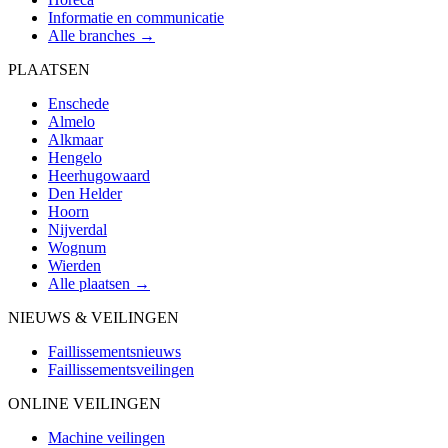
Informatie en communicatie
Alle branches →
PLAATSEN
Enschede
Almelo
Alkmaar
Hengelo
Heerhugowaard
Den Helder
Hoorn
Nijverdal
Wognum
Wierden
Alle plaatsen →
NIEUWS & VEILINGEN
Faillissementsnieuws
Faillissementsveilingen
ONLINE VEILINGEN
Machine veilingen