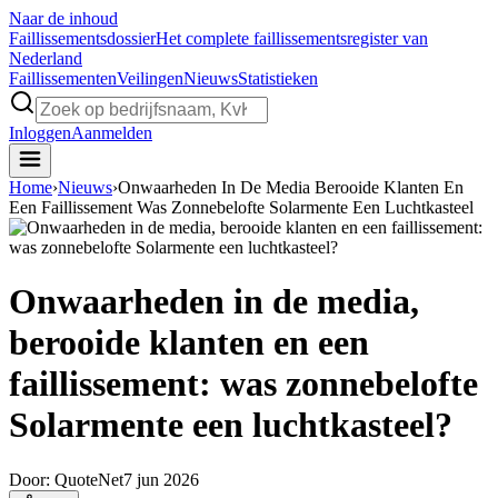
Naar de inhoud
Faillissements
dossier
Het complete faillissementsregister van
Nederland
Faillissementen
Veilingen
Nieuws
Statistieken
Inloggen
Aanmelden
Home
›
Nieuws
›
Onwaarheden In De Media Berooide Klanten En
Een Faillissement Was Zonnebelofte Solarmente Een Luchtkasteel
Onwaarheden in de media,
berooide klanten en een
faillissement: was zonnebelofte
Solarmente een luchtkasteel?
Door:
QuoteNet
7 jun 2026