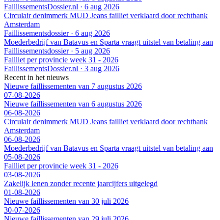
FaillissementsDossier.nl
·
6 aug 2026
Circulair denimmerk MUD Jeans failliet verklaard door rechtbank
Amsterdam
Faillissementsdossier
·
6 aug 2026
Moederbedrijf van Batavus en Sparta vraagt uitstel van betaling aan
Faillissementsdossier
·
5 aug 2026
Failliet per provincie week 31 - 2026
FaillissementsDossier.nl
·
3 aug 2026
Recent in het nieuws
Nieuwe faillissementen van 7 augustus 2026
07-08-2026
Nieuwe faillissementen van 6 augustus 2026
06-08-2026
Circulair denimmerk MUD Jeans failliet verklaard door rechtbank
Amsterdam
06-08-2026
Moederbedrijf van Batavus en Sparta vraagt uitstel van betaling aan
05-08-2026
Failliet per provincie week 31 - 2026
03-08-2026
Zakelijk lenen zonder recente jaarcijfers uitgelegd
01-08-2026
Nieuwe faillissementen van 30 juli 2026
30-07-2026
Nieuwe faillissementen van 29 juli 2026