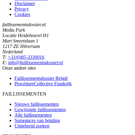
Disclaimer
Privacy
Cookies
faillissementsdossier.nl
Media Park
Locatie Heideheuvel H1
Mart Smeetslaan 1
1217 ZE Hilversum
Nederland
T:
+31(0)85-3330016
E:
info@faillissementsdossier.nl
Onze andere sites
Faillissementsdossier
België
ProcédureCollective
Frankrijk
FAILLISSEMENTEN
Nieuwe faillissementen
Gewijzigde faillissementen
Alle faillissementen
Surseances van betaling
Uitgebreid zoeken