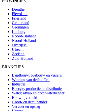
PROVINCIES
Drenthe
Flevoland
Friesland
Gelderland
Groningen
Limburg
Noord-Brabant
Noord-Holland
Overijssel
Utrecht
Zeeland
Zuid-Holland
BRANCHES
Landbouw, bosbouw en visserij
Winning van delfstoffen
Industrie
Energie, productie en distributie
Water; afval- en afvalwaterbeheer
Bouwnijverheid
Groot- en detailhandel
Vervoer en opslag
Horeca