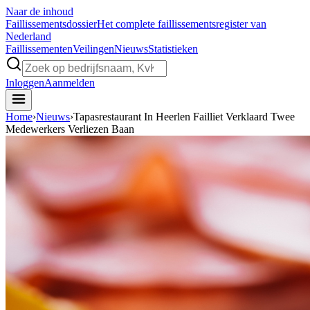
Naar de inhoud
Faillissements
dossier
Het complete faillissementsregister van
Nederland
Faillissementen
Veilingen
Nieuws
Statistieken
Inloggen
Aanmelden
Home
›
Nieuws
›
Tapasrestaurant In Heerlen Failliet Verklaard Twee
Medewerkers Verliezen Baan