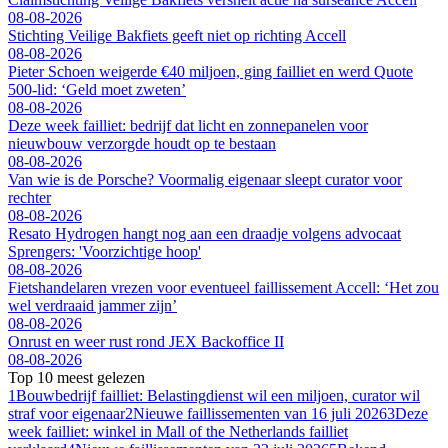
08-08-2026
Stichting Veilige Bakfiets geeft niet op richting Accell
08-08-2026
Pieter Schoen weigerde €40 miljoen, ging failliet en werd Quote
500-lid: ‘Geld moet zweten’
08-08-2026
Deze week failliet: bedrijf dat licht en zonnepanelen voor
nieuwbouw verzorgde houdt op te bestaan
08-08-2026
Van wie is de Porsche? Voormalig eigenaar sleept curator voor
rechter
08-08-2026
Resato Hydrogen hangt nog aan een draadje volgens advocaat
Sprengers: 'Voorzichtige hoop'
08-08-2026
Fietshandelaren vrezen voor eventueel faillissement Accell: ‘Het zou
wel verdraaid jammer zijn’
08-08-2026
Onrust en weer rust rond JEX Backoffice II
08-08-2026
Top 10 meest gelezen
1
Bouwbedrijf failliet: Belastingdienst wil een miljoen, curator wil
straf voor eigenaar
2
Nieuwe faillissementen van 16 juli 2026
3
Deze
week failliet: winkel in Mall of the Netherlands failliet