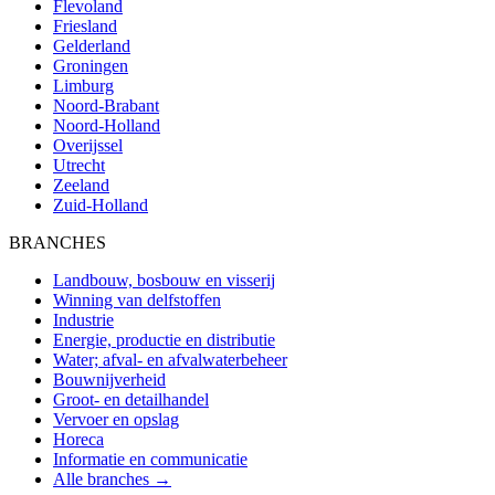
Flevoland
Friesland
Gelderland
Groningen
Limburg
Noord-Brabant
Noord-Holland
Overijssel
Utrecht
Zeeland
Zuid-Holland
BRANCHES
Landbouw, bosbouw en visserij
Winning van delfstoffen
Industrie
Energie, productie en distributie
Water; afval- en afvalwaterbeheer
Bouwnijverheid
Groot- en detailhandel
Vervoer en opslag
Horeca
Informatie en communicatie
Alle branches →