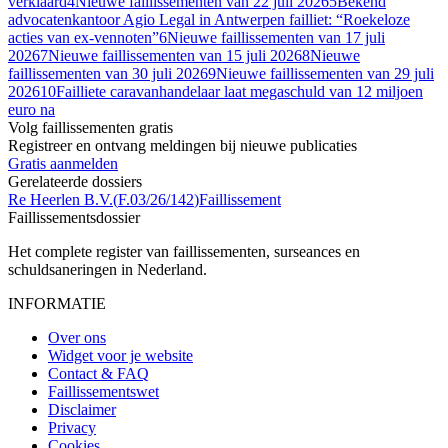
verklaard
4
Nieuwe faillissementen van 22 juli 2026
5
Bekend
advocatenkantoor Agio Legal in Antwerpen failliet: “Roekeloze
acties van ex-vennoten”
6
Nieuwe faillissementen van 17 juli
2026
7
Nieuwe faillissementen van 15 juli 2026
8
Nieuwe
faillissementen van 30 juli 2026
9
Nieuwe faillissementen van 29 juli
2026
10
Failliete caravanhan­de­laar laat megaschuld van 12 miljoen
euro na
Volg faillissementen gratis
Registreer en ontvang meldingen bij nieuwe publicaties
Gratis aanmelden
Gerelateerde dossiers
Re Heerlen B.V.
(
F.03/26/142
)
Faillissement
Faillissements
dossier
Het complete register van faillissementen, surseances en
schuldsaneringen in Nederland.
INFORMATIE
Over ons
Widget voor je website
Contact & FAQ
Faillissementswet
Disclaimer
Privacy
Cookies