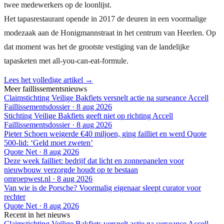
twee medewerkers op de loonlijst.
Het tapasrestaurant opende in 2017 de deuren in een voormalige
modezaak aan de Honigmannstraat in het centrum van Heerlen. Op
dat moment was het de grootste vestiging van de landelijke
tapasketen met all-you-can-eat-formule.
Lees het volledige artikel →
Meer faillissementsnieuws
Claimstichting Veilige Bakfiets versnelt actie na surseance Accell
Faillissementsdossier
·
8 aug 2026
Stichting Veilige Bakfiets geeft niet op richting Accell
Faillissementsdossier
·
8 aug 2026
Pieter Schoen weigerde €40 miljoen, ging failliet en werd Quote
500-lid: ‘Geld moet zweten’
Quote Net
·
8 aug 2026
Deze week failliet: bedrijf dat licht en zonnepanelen voor
nieuwbouw verzorgde houdt op te bestaan
omroepwest.nl
·
8 aug 2026
Van wie is de Porsche? Voormalig eigenaar sleept curator voor
rechter
Quote Net
·
8 aug 2026
Recent in het nieuws
Claimstichting Veilige Bakfiets versnelt actie na surseance Accell