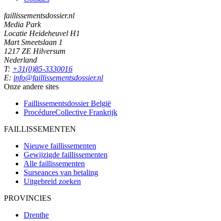
faillissementsdossier.nl
Media Park
Locatie Heideheuvel H1
Mart Smeetslaan 1
1217 ZE Hilversum
Nederland
T:
+31(0)85-3330016
E:
info@faillissementsdossier.nl
Onze andere sites
Faillissementsdossier
België
ProcédureCollective
Frankrijk
FAILLISSEMENTEN
Nieuwe faillissementen
Gewijzigde faillissementen
Alle faillissementen
Surseances van betaling
Uitgebreid zoeken
PROVINCIES
Drenthe